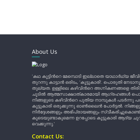
About Us
'കഥ കൂട്ടിന്‍റെ മേമ്പൊടി ഇല്ലാതെ യാഥാർഥ്യ ജീവ
തുറന്നു കാട്ടാൻ ഒരിടം, 'കൂട്ടുകാരി'. പൊരുതി നേടാന
തുല്യത. ഉള്ളിലെ കഴിവിന്‍റെ അഗ്നികണങ്ങളെ തിര
ചൂടിൽ ആത്മസാക്ഷാത്കാരമായി ആഗ്രഹങ്ങൾ പൊട്ടി മ
നിങ്ങളുടെ കഴിവിന്‍റെ പുതിയ നാമ്പുകൾ പടർന്നു പന
കൂട്ടുകാരി ഒരുക്കുന്നു ഓൺലൈൻ പോർട്ടൽ. നിങ്ങ
നിർദ്ദേശങ്ങളും അഭിപ്രായങ്ങളും സ്വീകരിച്ചുകൊണ്ട്
കൂടെയുണ്ടാകുമെന്ന ഉറപ്പോടെ കൂട്ടുകാരി ആദ്യ ചുവട്
വെക്കുന്നു.'
Contact Us: