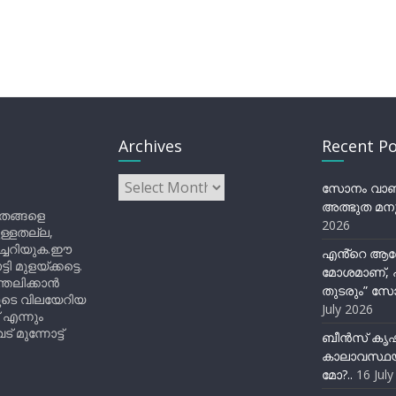
Archives
Recent Po
Archives
സോനം വാങ്ച
അത്ഭുത മനു
ിതങ്ങളെ
2026
ുള്ളതല്ല,
ിച്ചറിയുക.ഈ
എൻ്റെ ആര
ുളയ്ക്കട്ടെ.
മോശമാണ്, പ
്തലിക്കാൻ
തുടരും” സോ
ളുടെ വിലയേറിയ
July 2026
 എന്നും
 മുന്നോട്ട്
ബീന്‍സ് കൃ
കാലാവസ്ഥയ
മോ?..
16 Jul