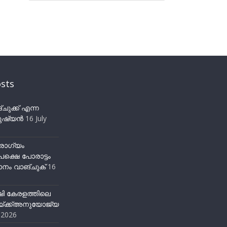
sts
ുക്ക് എന്ന
ഷ്യന്‍
16 July
ോഗ്യം
ക്ഷെ പോരാട്ടം
നം വാങ്ചുക്
16
ഷി കേരളത്തിലെ
്ക്ക്അനുയോജ്യ
y 2026