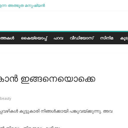
ന്ന അത്ഭുത മനുഷ്യന്‍
ശമാണ്, പക്ഷെ പോരാട്ടം തുടരും” സോനം വാങ്ചുക്
ളത്തിലെ കാലാവസ്ഥയ്ക്ക്അനുയോജ്യമോ?..
രീസ് മിഠായികള്‍
ത്തകൾ
കൈയ്യൊപ്പ്
പറവ
വീഡിയോസ്
സിനിമ
കൂ
്പാകാന്‍ ഇങ്ങനെയൊക്കെ
 beauty
പവഴികള്‍ കൂട്ടുകാരി നിങ്ങള്‍ക്കായി പങ്കുവയ്ക്കുന്നു. അവ