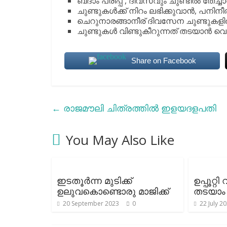
ബദാം പരിപ്പ് , ദിവസവും ചുണ്ടില്‍ തേച്ചാ
ചുണ്ടുകള്‍ക്ക് നിറം ലഭിക്കുവാന്‍, പനിനീ
ചെറുനാരങ്ങാനീര് ദിവസേന ചുണ്ടുകളില്‍ 
ചുണ്ടുകള്‍ വിണ്ടുകീറുന്നത് തടയാന്‍ വെണ
Share on Facebook
←
രാജമൗലി ചിത്രത്തിൽ ഇളയദളപതി
You May Also Like
ഇടതൂര്‍ന്ന മുടിക്ക്
ഉപ്പൂറ്റ
ഉലുവകൊണ്ടൊരു മാജിക്ക്
തടയാം
20 September 2023
0
22 July 2