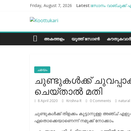
Skip
Friday, August 7, 2026
Latest:
സോനം വാങ്ചുക്ക് എ
to
എൻ്റെ ആരോഗ്യം മോ
content
Koottukari
ബീന്‍സ് കൃഷി കേര
തക്കാളി ചോറ്
ചില്ലുഭരണിയിലെ പാ
Kottukari
അകത്തളം
യൂത്ത് സോൺ
കൗതുകവാർ
ചമയം
ചുണ്ടുകള്‍ക്ക് ചുവപ
ചെയ്താല്‍ മതി
8 April 2020
Krishna R
0 Comments
natural
ചുണ്ടുകള്‍ക്ക് തിളക്കം കൂട്ടാനുള്ള അഞ്ച് എളുപ്
ഏതൊക്കെയാണെന്ന് നമുക്ക് നോക്കാം.