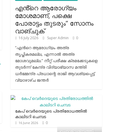
എൻ്റെ ആരോഗ്യം
മോശമാണ്, പക്ഷെ
പോരാട്ടം തുടരും” സോനം
വാങ്ചുക്
16 July 2026
Super Admin
0
“എന്‍റെ ആരോഗ്യം അത്ര
തൃപ്തികരമല്ല, എന്നാൽ അത്ര
മോശവുമല്ല.” നീറ്റ് പരീക്ഷ ക്രമക്കേടുകളെ
→
തുടർന്ന് കേന്ദ്ര വിദ്യാഭ്യാസ മന്ത്രി
ധർമ്മേന്ദ്ര പ്രധാന്റെ രാജി ആവശ്യപ്പെട്ട്
വ്യാഴാഴ്ച ജന്തർ
കേപ് വെര്‍ദെയുടെ പ്രതിരോധത്തില്‍
കാലിടറി ചെമ്പട
0
16 June 2026
ഐശ്വര്യത്തി