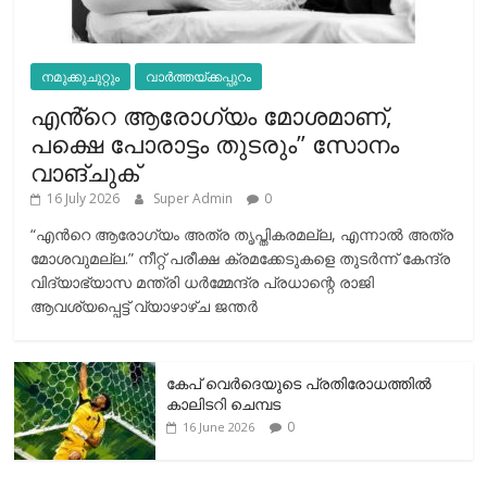
നമുക്കുചുറ്റും
വാർത്തയ്ക്കപ്പുറം
എൻ്റെ ആരോഗ്യം മോശമാണ്,
പക്ഷെ പോരാട്ടം തുടരും” സോനം
വാങ്ചുക്
16 July 2026
Super Admin
0
“എന്‍റെ ആരോഗ്യം അത്ര തൃപ്തികരമല്ല, എന്നാൽ അത്ര
മോശവുമല്ല.” നീറ്റ് പരീക്ഷ ക്രമക്കേടുകളെ തുടർന്ന് കേന്ദ്ര
വിദ്യാഭ്യാസ മന്ത്രി ധർമ്മേന്ദ്ര പ്രധാന്റെ രാജി
ആവശ്യപ്പെട്ട് വ്യാഴാഴ്ച ജന്തർ
കേപ് വെര്‍ദെയുടെ പ്രതിരോധത്തില്‍
കാലിടറി ചെമ്പട
0
16 June 2026