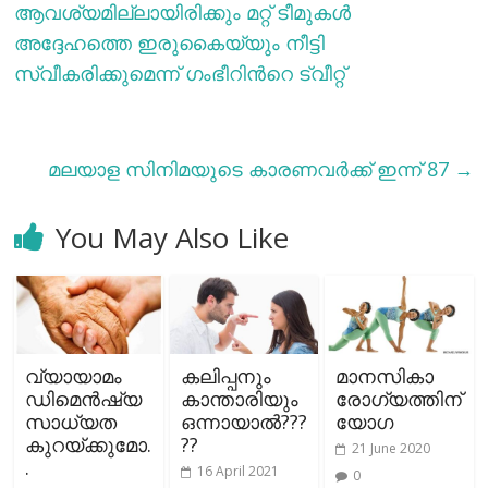
ആവശ്യമില്ലായിരിക്കും മറ്റ് ടീമുകള്‍
അദ്ദേഹത്തെ ഇരുകൈയ്യും നീട്ടി
സ്വീകരിക്കുമെന്ന് ഗംഭീറിന്‍റെ ട്വീറ്റ്
മലയാള സിനിമയുടെ കാരണവര്‍ക്ക് ഇന്ന് 87
→
You May Also Like
വ്യായാമം
കലിപ്പനും
മാനസികാ
ഡിമെന്‍ഷ്യ
കാന്താരിയും
രോഗ്യത്തിന്
സാധ്യത
ഒന്നായാൽ???
യോഗ
കുറയ്ക്കുമോ.
??
21 June 2020
.
16 April 2021
0