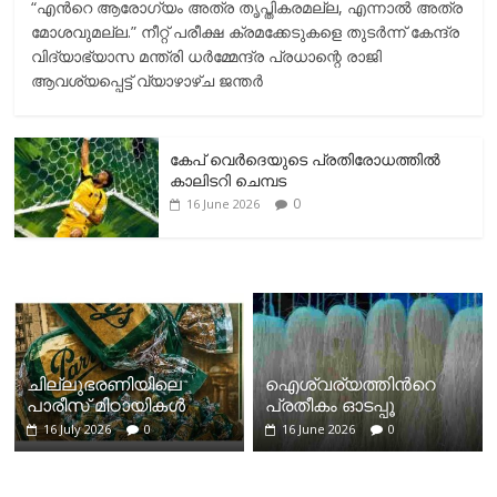
“എന്‍റെ ആരോഗ്യം അത്ര തൃപ്തികരമല്ല, എന്നാൽ അത്ര
മോശവുമല്ല.” നീറ്റ് പരീക്ഷ ക്രമക്കേടുകളെ തുടർന്ന് കേന്ദ്ര
വിദ്യാഭ്യാസ മന്ത്രി ധർമ്മേന്ദ്ര പ്രധാന്റെ രാജി
ആവശ്യപ്പെട്ട് വ്യാഴാഴ്ച ജന്തർ
കേപ് വെര്‍ദെയുടെ പ്രതിരോധത്തില്‍
കാലിടറി ചെമ്പട
0
16 June 2026
ചില്ലുഭരണിയിലെ
ഐശ്വര്യത്തിന്‍റെ
പാരീസ് മിഠായികള്‍
പ്രതീകം ഓടപ്പൂ
16 July 2026
0
16 June 2026
0