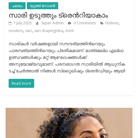
ചമയം
യൂത്ത് സോൺ
സാരി ഉടുത്തും ട്രെന്‍റിയാകാം
,
7 July 2025
Super Admin
0 Comments
fashion
,
,
,
modern
sari
sari drapingidea
trent
സാരികൾ വർഷങ്ങളായി സൗന്ദര്യത്തിന്‍റെയും
പാരമ്പര്യത്തിന്‍റെയും പ്രതീകമാണ്. മാത്രമല്ല എല്ലാ
ഉത്സവങ്ങൾക്കും മറ്റ് ആഘോഷങ്ങള്‍ക്ക്
അനുയോജ്യവുമാണ്. പരമ്പരാഗത സാരിയിൽ ആധുനിക
ടച്ച് ചേർത്താല്‍ നിങ്ങള്‍ സ്‌റ്റൈലിഷും ട്രെൻഡിയും ആയി
Read more