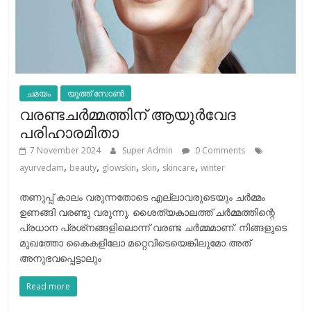
ചമയം
യൂത്ത് സോൺ
വരണ്ടചര്‍മ്മത്തിന് ആയുര്‍വേദ
പരിഹാരമിതാ
7 November 2024
Super Admin
0 Comments
,
,
,
,
,
ayurvedam
beauty
glowskin
skin
skincare
winter
തണുപ്പ് കാലം വരുന്നതോടെ എല്ലാവരുടെയും ചര്‍മ്മം
ഉണങ്ങി വരണ്ടു വരുന്നു. ശൈത്യകാലത്ത് ചർമ്മത്തിന്റെ
പ്രധാന പ്രശ്‌നങ്ങളിലൊന്ന് വരണ്ട ചർമ്മമാണ്. നിങ്ങളുടെ
മുഖത്തോ കൈകളിലോ മറ്റെവിടെയെങ്കിലുമോ അത്
അനുഭവപ്പെട്ടാലും
Read more