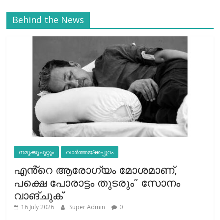
Behind the News
നമുക്കുചുറ്റും
വാർത്തയ്ക്കപ്പുറം
എൻ്റെ ആരോഗ്യം മോശമാണ്,
പക്ഷെ പോരാട്ടം തുടരും” സോനം
വാങ്ചുക്
16 July 2026
Super Admin
0