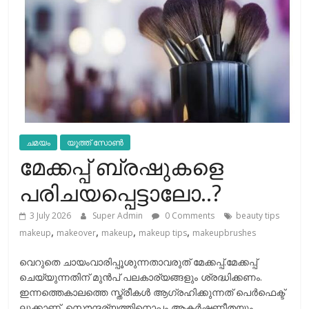
ചമയം
യൂത്ത് സോൺ
മേക്കപ്പ് ബ്രഷുകളെ
പരിചയപ്പെട്ടാലോ..?
3 July 2026
Super Admin
0 Comments
beauty tips
,
,
,
,
makeup
makeover
makeup
makeup tips
makeupbrushes
വെറുതെ ചായംവാരിപ്പൂശുന്നതാവരുത് മേക്കപ്പ്.മേക്കപ്പ്
ചെയ്യുന്നതിന് മുന്‍പ് പലകാര്യങ്ങളും ശ്രദ്ധിക്കണം.
ഇന്നത്തെകാലത്തെ സ്ത്രീകള്‍ ആഗ്രഹിക്കുന്നത് പെര്‍ഫെക്ട്
ലുക്കാണ്. സൌന്ദര്യത്തിനൊപ്പം ആകര്‍ഷണീതയും