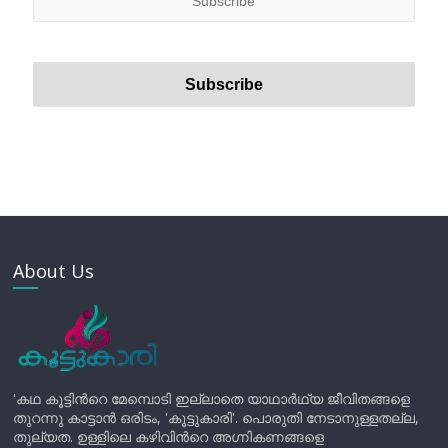
About Us
'കഥ കൂട്ടിന്‍റെ മേമ്പൊടി ഇല്ലാതെ യാഥാർഥ്യ ജീവിതങ്ങളെ
തുറന്നു കാട്ടാൻ ഒരിടം, 'കൂട്ടുകാരി'. പൊരുതി നേടാനുള്ളതല്ല,
തുല്യത. ഉള്ളിലെ കഴിവിന്‍റെ അഗ്നികണങ്ങളെ