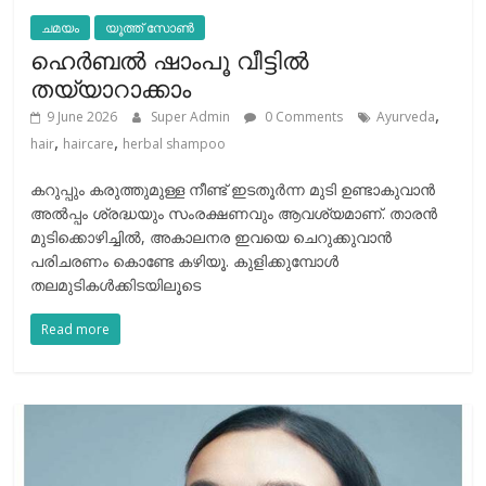
ചമയം
യൂത്ത് സോൺ
ഹെര്‍ബല്‍ ഷാംപൂ വീട്ടില്‍
തയ്യാറാക്കാം
,
9 June 2026
Super Admin
0 Comments
Ayurveda
,
,
hair
haircare
herbal shampoo
കറുപ്പും കരുത്തുമുള്ള നീണ്ട് ഇടതൂര്‍ന്ന മുടി ഉണ്ടാകുവാന്‍
അല്‍പ്പം ശ്രദ്ധയും സംരക്ഷണവും ആവശ്യമാണ്. താരന്‍
മുടിക്കൊഴിച്ചില്‍, അകാലനര ഇവയെ ചെറുക്കുവാന്‍
പരിചരണം കൊണ്ടേ കഴിയൂ. കുളിക്കുമ്പോള്‍
തലമുടികള്‍ക്കിടയിലൂടെ
Read more