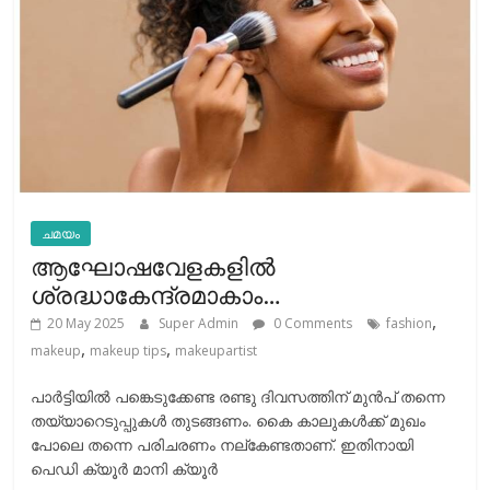
ചമയം
ആഘോഷവേളകളില്‍
ശ്രദ്ധാകേന്ദ്രമാകാം…
,
20 May 2025
Super Admin
0 Comments
fashion
,
,
makeup
makeup tips
makeupartist
പാര്‍ട്ടിയില്‍ പങ്കെടുക്കേണ്ട രണ്ടു ദിവസത്തിന് മുന്‍പ് തന്നെ
തയ്യാറെടുപ്പുകള്‍ തുടങ്ങണം. കൈ കാലുകള്‍ക്ക് മുഖം
പോലെ തന്നെ പരിചരണം നല്കേണ്ടതാണ്. ഇതിനായി
പെഡി ക്യൂര്‍ മാനി ക്യൂര്‍