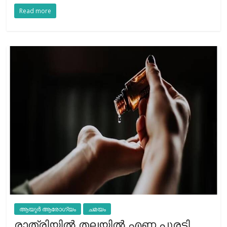
Read more
ആയുർ ആരോഗ്യം
ചമയം
രാത്രിയില്‍ തലയില്‍ എണ്ണ പുരട്ടി