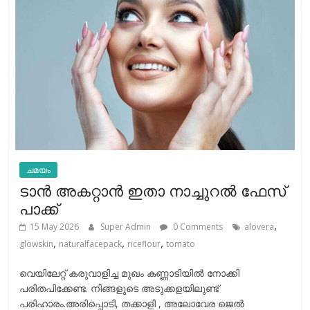
ചമയം
ടാന്‍ അകറ്റാന്‍ ഇതാ നാച്ചുറല്‍ ഫേസ്
പാക്ക്
,
15 May 2026
Super Admin
0 Comments
alovera
,
,
,
glowskin
naturalfacepack
riceflour
tomato
വെയിലേറ്റ് കരുവാളിച്ച മുഖം കണ്ണാടിയില്‍ നോക്കി
പരിതപിക്കേണ്ട. നിങ്ങളുടെ അടുക്കളയിലുണ്ട്
പരിഹാരം.അരിപ്പൊടി, തക്കാളി , അലോവേര ജെൽ