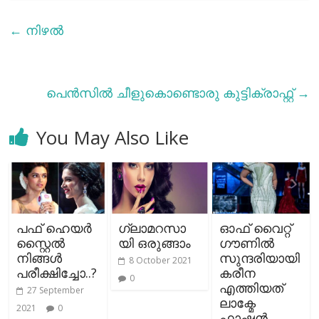
←
നിഴല്‍
പെന്‍സില്‍ ചീളുകൊണ്ടൊരു കുട്ടിക്രാഫ്റ്റ്
→
You May Also Like
പഫ് ഹെയര്‍
ഗ്ലാമറസാ
ഓഫ് വൈറ്റ്
സ്റ്റൈല്‍
യി ഒരുങ്ങാം
ഗൗണിൽ
നിങ്ങള്‍
സുന്ദരിയായി
8 October 2021
പരീക്ഷിച്ചോ..?
കരീന
0
എത്തിയത്
27 September
ലാക്മേ
2021
0
ഫാഷൻ