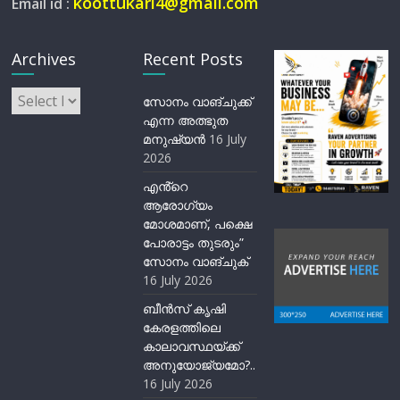
koottukari4@gmail.com
Email id :
Archives
Recent Posts
Archives
സോനം വാങ്ചുക്ക്
എന്ന അത്ഭുത
മനുഷ്യന്‍
16 July
2026
എൻ്റെ
ആരോഗ്യം
മോശമാണ്, പക്ഷെ
പോരാട്ടം തുടരും”
സോനം വാങ്ചുക്
16 July 2026
ബീന്‍സ് കൃഷി
കേരളത്തിലെ
കാലാവസ്ഥയ്ക്ക്
അനുയോജ്യമോ?..
16 July 2026