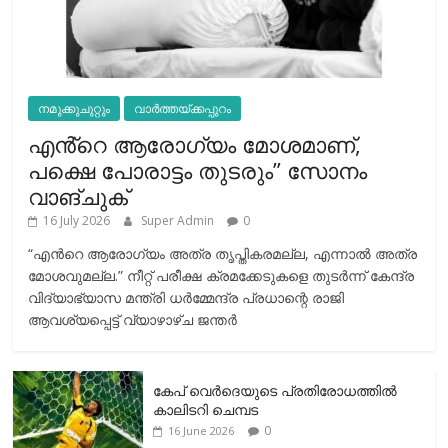
നമുക്കുചുറ്റും
വാർത്തയ്ക്കപ്പുറം
എൻ്റെ ആരോഗ്യം മോശമാണ്,
പക്ഷെ പോരാട്ടം തുടരും” സോനം
വാങ്ചുക്
16 July 2026
Super Admin
0
“എന്‍റെ ആരോഗ്യം അത്ര തൃപ്തികരമല്ല, എന്നാൽ അത്ര
മോശവുമല്ല.” നീറ്റ് പരീക്ഷ ക്രമക്കേടുകളെ തുടർന്ന് കേന്ദ്ര
വിദ്യാഭ്യാസ മന്ത്രി ധർമ്മേന്ദ്ര പ്രധാന്റെ രാജി
ആവശ്യപ്പെട്ട് വ്യാഴാഴ്ച ജന്തർ
കേപ് വെര്‍ദെയുടെ പ്രതിരോധത്തില്‍
കാലിടറി ചെമ്പട
0
16 June 2026