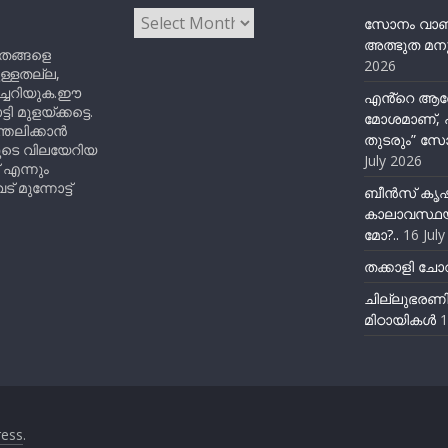
Archives
സോനം വാങ്ച
അത്ഭുത മനു
ിതങ്ങളെ
2026
ുള്ളതല്ല,
ിച്ചറിയുക.ഈ
എൻ്റെ ആര
ുളയ്ക്കട്ടെ.
മോശമാണ്, പ
്തലിക്കാൻ
തുടരും” സോ
ളുടെ വിലയേറിയ
July 2026
 എന്നും
 മുന്നോട്ട്
ബീന്‍സ് കൃ
കാലാവസ്ഥയ
മോ?..
16 Jul
തക്കാളി ചോറ
ചില്ലുഭരണ
മിഠായികള്‍
1
ess
.