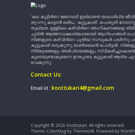
'കഥ കൂട്ടിന്‍റെ മേമ്പൊടി ഇല്ലാതെ യാഥാർഥ്യ ജീവ
തുറന്നു കാട്ടാൻ ഒരിടം, 'കൂട്ടുകാരി'. പൊരുതി നേടാന
തുല്യത. ഉള്ളിലെ കഴിവിന്‍റെ അഗ്നികണങ്ങളെ തിര
ചൂടിൽ ആത്മസാക്ഷാത്കാരമായി ആഗ്രഹങ്ങൾ പൊട്ടി മ
നിങ്ങളുടെ കഴിവിന്‍റെ പുതിയ നാമ്പുകൾ പടർന്നു പന
കൂട്ടുകാരി ഒരുക്കുന്നു ഓൺലൈൻ പോർട്ടൽ. നിങ്ങ
നിർദ്ദേശങ്ങളും അഭിപ്രായങ്ങളും സ്വീകരിച്ചുകൊണ്ട്
കൂടെയുണ്ടാകുമെന്ന ഉറപ്പോടെ കൂട്ടുകാരി ആദ്യ ചുവട്
വെക്കുന്നു.'
Contact Us:
koottukari4@gmail.com
Email id :
Copyright © 2026
Koottukari
. All rights reserved.
Theme:
ColorMag
by ThemeGrill. Powered by
WordPr