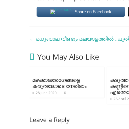
Share on Facebook
←
മധുബാല വീണ്ടും മലയാളത്തില്‍…പുതി
You May Also Like
മഴക്കാലരോഗങ്ങളെ
കടുത്ത 
കരുതലോടെ നേരിടാം
കണ്ണിന
എന്തൊ
28 June 2020
0
28 April 
Leave a Reply