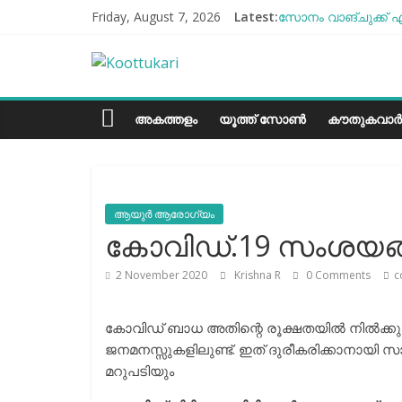
Skip
Friday, August 7, 2026
Latest:
സോനം വാങ്ചുക്ക് എ
to
എൻ്റെ ആരോഗ്യം മോ
content
Koottukari
ബീന്‍സ് കൃഷി കേര
തക്കാളി ചോറ്
ചില്ലുഭരണിയിലെ പാ
Kottukari
അകത്തളം
യൂത്ത് സോൺ
കൗതുകവാർ
ആയുർ ആരോഗ്യം
കോവിഡ്.19 സംശയങ്
2 November 2020
Krishna R
0 Comments
c
കോവിഡ് ബാധ അതിന്റെ രൂക്ഷതയില്‍ നില്‍ക്
ജനമനസ്സുകളിലുണ്ട്. ഇത് ദുരീകരിക്കാനായി
മറുപടിയും