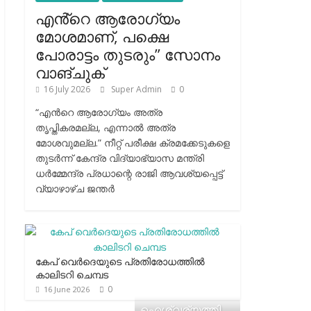
എൻ്റെ ആരോഗ്യം
മോശമാണ്, പക്ഷെ
പോരാട്ടം തുടരും” സോനം
വാങ്ചുക്
16 July 2026
Super Admin
0
“എന്‍റെ ആരോഗ്യം അത്ര
തൃപ്തികരമല്ല, എന്നാൽ അത്ര
മോശവുമല്ല.” നീറ്റ് പരീക്ഷ ക്രമക്കേടുകളെ
തുടർന്ന് കേന്ദ്ര വിദ്യാഭ്യാസ മന്ത്രി
ധർമ്മേന്ദ്ര പ്രധാന്റെ രാജി ആവശ്യപ്പെട്ട്
വ്യാഴാഴ്ച ജന്തർ
കേപ് വെര്‍ദെയുടെ പ്രതിരോധത്തില്‍
കാലിടറി ചെമ്പട
0
16 June 2026
ഐശ്വര്യത്തി