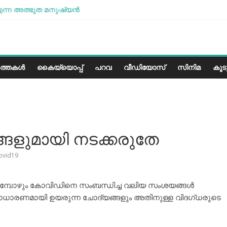
ന്ന അത്ഭുത മനുഷ്യന്‍
ശമാണ്, പക്ഷെ പോരാട്ടം തുടരും” സോനം വാങ്ചുക്
ളത്തിലെ കാലാവസ്ഥയ്ക്ക്അനുയോജ്യമോ?..
രീസ് മിഠായികള്‍
ത്തകൾ
കൈയ്യൊപ്പ്
പറവ
വീഡിയോസ്
സിനിമ
കൂ
ങളുമായി നടക്കരുതേ
ovid19
കുമ്പോഴും കോവിഡിനെ സംബന്ധിച്ച വലിയ സംശയങ്ങള്‍
 സാധാരണമായി ഉയരുന്ന ചോദ്യങ്ങളും അതിനുള്ള വിദഗ്ധരുടെ