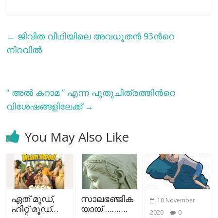
←
ജീവിത വീഥിയിലെ അവധൂതൻ 93ന്‍റെ
നിറവിൽ
” അല്‍ കറാമ ” എന്ന പുതുചിത്രത്തിന്‍റെ
വിശേഷങ്ങളിലേക്ക്
→
You May Also Like
ഏത് മൂഡ്,
സാലഭഞ്ജിക
10 November
ഹിറ്റ് മൂഡ്…
യായ് ……….
2020
0