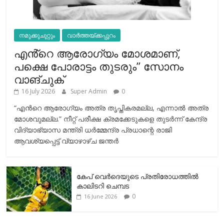
നമുക്കുചുറ്റും
വാർത്തയ്ക്കപ്പുറം
എൻ്റെ ആരോഗ്യം മോശമാണ്,
പക്ഷെ പോരാട്ടം തുടരും” സോനം
വാങ്ചുക്
16 July 2026
Super Admin
0
“എന്‍റെ ആരോഗ്യം അത്ര തൃപ്തികരമല്ല, എന്നാൽ അത്ര
മോശവുമല്ല.” നീറ്റ് പരീക്ഷ ക്രമക്കേടുകളെ തുടർന്ന് കേന്ദ്ര
വിദ്യാഭ്യാസ മന്ത്രി ധർമ്മേന്ദ്ര പ്രധാന്റെ രാജി
ആവശ്യപ്പെട്ട് വ്യാഴാഴ്ച ജന്തർ
കേപ് വെര്‍ദെയുടെ പ്രതിരോധത്തില്‍
കാലിടറി ചെമ്പട
0
16 June 2026