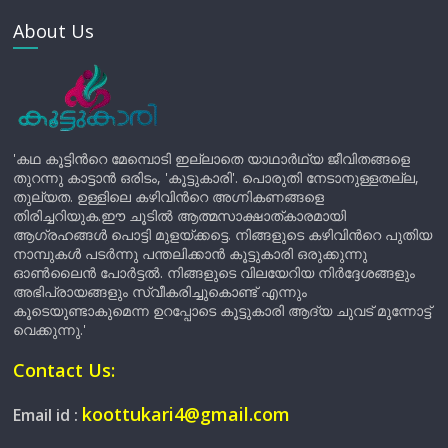
About Us
'കഥ കൂട്ടിന്‍റെ മേമ്പൊടി ഇല്ലാതെ യാഥാർഥ്യ ജീവിതങ്ങളെ
തുറന്നു കാട്ടാൻ ഒരിടം, 'കൂട്ടുകാരി'. പൊരുതി നേടാനുള്ളതല്ല,
തുല്യത. ഉള്ളിലെ കഴിവിന്‍റെ അഗ്നികണങ്ങളെ
തിരിച്ചറിയുക.ഈ ചൂടിൽ ആത്മസാക്ഷാത്കാരമായി
ആഗ്രഹങ്ങൾ പൊട്ടി മുളയ്ക്കട്ടെ. നിങ്ങളുടെ കഴിവിന്‍റെ പുതിയ
നാമ്പുകൾ പടർന്നു പന്തലിക്കാൻ കൂട്ടുകാരി ഒരുക്കുന്നു
ഓൺലൈൻ പോർട്ടൽ. നിങ്ങളുടെ വിലയേറിയ നിർദ്ദേശങ്ങളും
അഭിപ്രായങ്ങളും സ്വീകരിച്ചുകൊണ്ട് എന്നും
കൂടെയുണ്ടാകുമെന്ന ഉറപ്പോടെ കൂട്ടുകാരി ആദ്യ ചുവട് മുന്നോട്ട്
വെക്കുന്നു.'
Contact Us:
koottukari4@gmail.com
Email id :