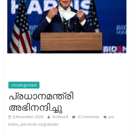
Uncategorised
പ്രധാനമന്ത്രി
അഭിനന്ദിച്ചു
8 November 2020
Krishna R
0 Comments
joe
,
biden
pm modi congratulate