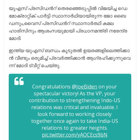
യു​എ​സ് പ്ര​സി​ഡ​ന്‍റ് തെ​ര​ഞ്ഞെ​ടു​പ്പി​ൽ വി​ജ​യി​ച്ച ഡെ​
മോ​ക്രാ​റ്റി​ക് പാ​ർ​ട്ടി സ്ഥാ​നാ​ർ​ഥി​യാ​യി​രു​ന്ന ജോ ​ബൈ​
ഡ​നും,വൈസ് പ്രസിഡൻറ് സ്ഥാനാർത്ഥി കമല
ഹാരിസിനും ആ​ശം​സ​യു​മാ​യി പ്ര​ധാ​ന​മ​ന്ത്രി ന​രേ​ന്ദ്ര
മോ​ദി.
ഇ​ന്ത്യ യു​എ​സ് ബ​ന്ധം കൂ​ടു​ത​ൽ ഉ​യ​ര​ങ്ങ​ളി​ലെ​ത്തി​ക്കാ​
ൻ വീ​ണ്ടും ഒ​രു​മി​ച്ച് പ്ര​വ​ർ​ത്തി​ക്കാ​ൻ ആ​ഗ്ര​ഹി​ക്കു​ന്നു​വെ​
ന്ന് മോ​ദി ട്വീ​റ്റ് ചെ​യ്തു.
Congratulations
@JoeBiden
on your
spectacular victory! As the VP, your
contribution to strengthening Indo-US
relations was critical and invaluable. I
look forward to working closely
together once again to take India-US
relations to greater heights.
pic.twitter.com/yAOCEcs9bN