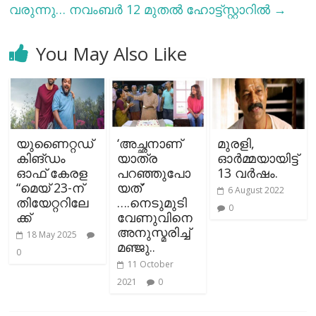
വരുന്നു… നവംബർ 12 മുതൽ ഹോട്ട്സ്റ്റാറിൽ
→
You May Also Like
യുണൈറ്റഡ്
‘അച്ഛനാണ്
മുരളി,
കിങ്ഡം
യാത്ര
ഓര്‍മ്മയായിട്ട്
ഓഫ് കേരള
പറഞ്ഞുപോ
13 വര്‍ഷം.
“മെയ് 23-ന്
യത്’
6 August 2022
തിയേറ്ററിലേ
….നെടുമുടി
0
ക്ക്
വേണുവിനെ
അനുസ്മരിച്ച്
18 May 2025
മഞ്ജു..
0
11 October
2021
0