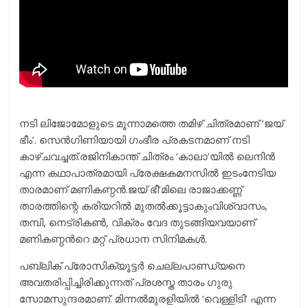
നടി ലിജോമോളുടെ മൂന്നാമത്തെ തമിഴ് ചിത്രമാണ് ‘ജയ്
ഭീം’. സെൻഗിണിയായി ഗംഭീര പ്രകടനമാണ് നടി
കാഴ്ചവച്ചത്.രജിനികാന്ത് ചിത്രം ‘കാലാ’യിൽ ലെനിൻ
എന്ന കഥാപാത്രമായി പ്രേക്ഷകമനസിൽ ഇടംനേടിയ
താരമാണ് മണികണ്ഠൻ.ജയ് ഭീ’മിലെ രാജാക്കണ്ണ്
താരത്തിന്റെ കരിയറിൽ മുതൽക്കൂട്ടാകുംവിശ്വാസം,
തമ്പി, നെട്രികൺ, വിക്രം വേദ തുടങ്ങിയവയാണ്
മണികണ്ഠന്‍റെ മറ്റ് പ്രധാന സിനിമകൾ.
പബ്ലിക് പ്രോസിക്യൂട്ടർ ചെല്ലപാണ്ഡ്യനെ
അവതരിപ്പിച്ചിരിക്കുന്നത് പ്രശസ്ത താരം ഗുരു
സോമസുന്ദരമാണ്. മിന്നൽമുരളിയിൽ ‘വെള്ളിടി’ എന്ന