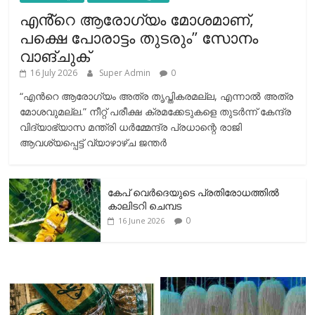
എൻ്റെ ആരോഗ്യം മോശമാണ്,
പക്ഷെ പോരാട്ടം തുടരും” സോനം
വാങ്ചുക്
16 July 2026
Super Admin
0
“എന്‍റെ ആരോഗ്യം അത്ര തൃപ്തികരമല്ല, എന്നാൽ അത്ര
മോശവുമല്ല.” നീറ്റ് പരീക്ഷ ക്രമക്കേടുകളെ തുടർന്ന് കേന്ദ്ര
വിദ്യാഭ്യാസ മന്ത്രി ധർമ്മേന്ദ്ര പ്രധാന്റെ രാജി
ആവശ്യപ്പെട്ട് വ്യാഴാഴ്ച ജന്തർ
കേപ് വെര്‍ദെയുടെ പ്രതിരോധത്തില്‍
കാലിടറി ചെമ്പട
0
16 June 2026