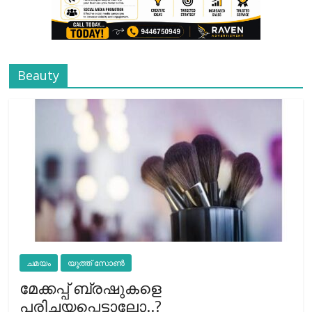
Beauty
ചമയം
യൂത്ത് സോൺ
മേക്കപ്പ് ബ്രഷുകളെ
പരിചയപ്പെട്ടാലോ..?