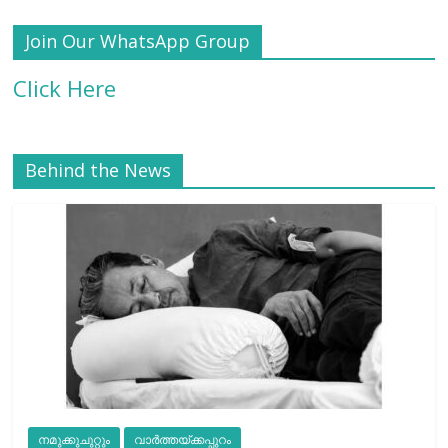
Join Our WhatsApp Group
Click Here
Behind the News
നമുക്കുചുറ്റും
വാർത്തയ്ക്കപ്പുറം