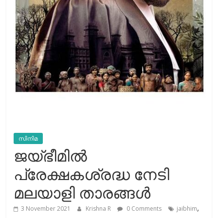
സിനിമ
ജയ്ഭീമില്‍
പ്രേക്ഷകശ്രദ്ധ നേടി
മലയാളി താരങ്ങള്‍
,
3 November 2021
Krishna R
0 Comments
jaibhim