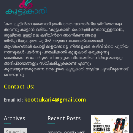
'കഥ കൂട്ടിന്‍റെ മേമ്പൊടി ഇല്ലാതെ യാഥാർഥ്യ ജീവിതങ്ങളെ
തുറന്നു കാട്ടാൻ ഒരിടം, 'കൂട്ടുകാരി'. പൊരുതി നേടാനുള്ളതല്ല,
തുല്യത. ഉള്ളിലെ കഴിവിന്‍റെ അഗ്നികണങ്ങളെ
തിരിച്ചറിയുക.ഈ ചൂടിൽ ആത്മസാക്ഷാത്കാരമായി
ആഗ്രഹങ്ങൾ പൊട്ടി മുളയ്ക്കട്ടെ. നിങ്ങളുടെ കഴിവിന്‍റെ പുതിയ
നാമ്പുകൾ പടർന്നു പന്തലിക്കാൻ കൂട്ടുകാരി ഒരുക്കുന്നു
ഓൺലൈൻ പോർട്ടൽ. നിങ്ങളുടെ വിലയേറിയ നിർദ്ദേശങ്ങളും
അഭിപ്രായങ്ങളും സ്വീകരിച്ചുകൊണ്ട് എന്നും
കൂടെയുണ്ടാകുമെന്ന ഉറപ്പോടെ കൂട്ടുകാരി ആദ്യ ചുവട് മുന്നോട്ട്
വെക്കുന്നു.'
Contact Us:
koottukari4@gmail.com
Email id :
Archives
Recent Posts
Archives
സോനം വാങ്ചുക്ക്