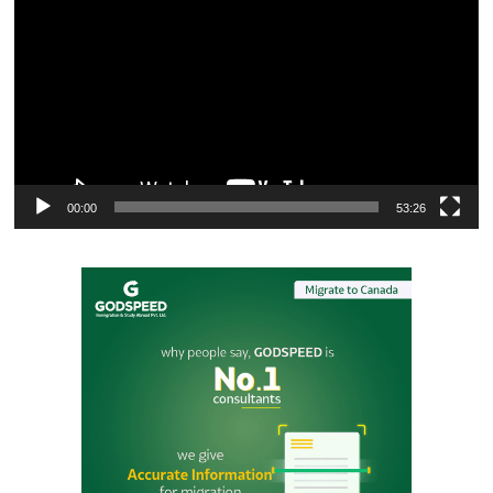
Player
00:00
53:26