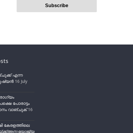
sts
ുക്ക് എന്ന
ഷ്യന്‍
16 July
ോഗ്യം
ക്ഷെ പോരാട്ടം
നം വാങ്ചുക്
16
ഷി കേരളത്തിലെ
്ക്ക്അനുയോജ്യ