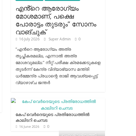
എൻ്റെ ആരോഗ്യം
മോശമാണ്, പക്ഷെ
പോരാട്ടം തുടരും” സോനം
വാങ്ചുക്
16 July 2026
Super Admin
0
“എന്‍റെ ആരോഗ്യം അത്ര
തൃപ്തികരമല്ല, എന്നാൽ അത്ര
മോശവുമല്ല.” നീറ്റ് പരീക്ഷ ക്രമക്കേടുകളെ
തുടർന്ന് കേന്ദ്ര വിദ്യാഭ്യാസ മന്ത്രി
ധർമ്മേന്ദ്ര പ്രധാന്റെ രാജി ആവശ്യപ്പെട്ട്
വ്യാഴാഴ്ച ജന്തർ
കേപ് വെര്‍ദെയുടെ പ്രതിരോധത്തില്‍
കാലിടറി ചെമ്പട
0
16 June 2026
ഐശ്വര്യത്തി