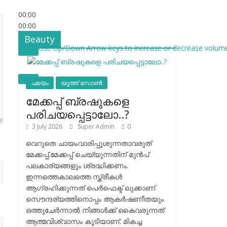
00:00
00:00
53:26
Beauty
Use Up/Down Arrow keys to increase or decrease volume
ചമയം
യൂത്ത് സോൺ
മേക്കപ്പ് ബ്രഷുകളെ
പരിചയപ്പെട്ടാലോ..?
3 July 2026
Super Admin
0
വെറുതെ ചായംവാരിപ്പൂശുന്നതാവരുത്
മേക്കപ്പ്.മേക്കപ്പ് ചെയ്യുന്നതിന് മുന്‍പ്
പലകാര്യങ്ങളും ശ്രദ്ധിക്കണം.
ഇന്നത്തെകാലത്തെ സ്ത്രീകള്‍
ആഗ്രഹിക്കുന്നത് പെര്‍ഫെക്ട് ലുക്കാണ്.
സൌന്ദര്യത്തിനൊപ്പം ആകര്‍ഷണീതയും
ഒത്തുചേര്‍ന്നാല്‍ നിങ്ങള്‍ക്ക് കൈവരുന്നത്
ആത്മവിശ്വാസം കൂടിയാണ്. മികച്ച