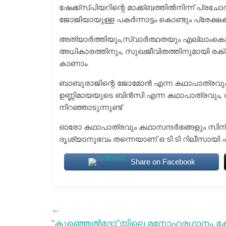
ഷേക്ക്സ്പിയറിന്റെ മാക്ക്ബത്തിൽനിന്ന് പ്രച
ജോജിയായുള്ള പകർന്നാട്ടം കൊണ്ടും പ്രേക്ഷക 
അത്യാർത്തിയും,സ്വാർത്ഥതയും എല്ലാംകൊടി
അധികാരത്തിനും, സുഖജീവിതത്തിനുമായി രക്ത
കാണാം.
ബാബുരാജിന്റെ ജോമോൻ എന്ന കഥാപാത്രവും,സണ
ഉണ്ണിമായയുടെ ബിൻസി എന്ന കഥാപാത്രവും, ഡ
നിറഞ്ഞാടുന്നുണ്ട്
ഓരോ കഥാപാത്രവും കഥാസന്ദർഭങ്ങളും സിനിമ
ദൃശ്യാനുഭവം തന്നെയാണ് ഒ ടി ടി റിലീസായി 
Share on Facebook
←
“കുഞ്ഞെല്‍ദോ”യിലെ മനോഹരഗാനം കേ