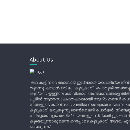
About Us
'കഥ കൂട്ടിന്‍റെ മേമ്പൊടി ഇല്ലാതെ യാഥാർഥ്യ ജീവ
തുറന്നു കാട്ടാൻ ഒരിടം, 'കൂട്ടുകാരി'. പൊരുതി നേടാന
തുല്യത. ഉള്ളിലെ കഴിവിന്‍റെ അഗ്നികണങ്ങളെ തിര
ചൂടിൽ ആത്മസാക്ഷാത്കാരമായി ആഗ്രഹങ്ങൾ പൊട്ടി മ
നിങ്ങളുടെ കഴിവിന്‍റെ പുതിയ നാമ്പുകൾ പടർന്നു പന
കൂട്ടുകാരി ഒരുക്കുന്നു ഓൺലൈൻ പോർട്ടൽ. നിങ്ങ
നിർദ്ദേശങ്ങളും അഭിപ്രായങ്ങളും സ്വീകരിച്ചുകൊണ്ട്
കൂടെയുണ്ടാകുമെന്ന ഉറപ്പോടെ കൂട്ടുകാരി ആദ്യ ചുവട്
വെക്കുന്നു.'