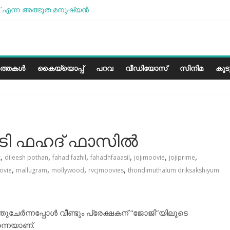
 എന്ന അത്ഭുത മനുഷ്യന്‍
മോശമാണ്, പക്ഷെ പോരാട്ടം തുടരും” സോനം വാങ്ചുക്
േരളത്തിലെ കാലാവസ്ഥയ്ക്ക്അനുയോജ്യമോ?..
പാരീസ് മിഠായികള്‍
ത്തകൾ
കൈയ്യൊപ്പ്
പറവ
വീഡിയോസ്
സിനിമ
കൂ
ാടി ഫഹദ് ഫാസിൽ
,
,
,
,
,
,
t
dileesh pothan
fahad fazhil
fahadhfaaasil
jojimoovie
jojiprime
,
,
,
,
ovie
mallugram
mollywood
rvcjmoovies
thondimuthalum driksakshiyum
്തുചേർന്നപ്പോൾ വീണ്ടും പ്രേക്ഷകന് “ജോജി”യിലൂടെ
്നെയാണ്.