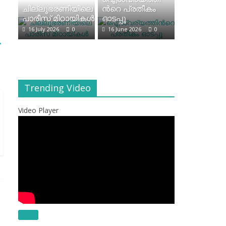
ചില്ലുഭരണിയിലെ
ന്‍റെ പ്രതീകം
പാരീസ് മിഠായികള്‍
ഓടപ്പൂ
16 July 2026
0
16 June 2026
0
→
Trending Video
Video Player