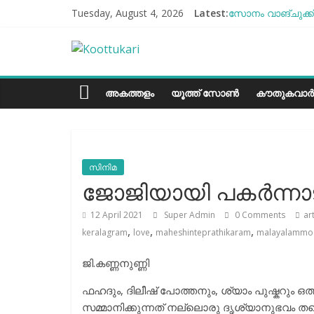
Skip
Tuesday, August 4, 2026
Latest:
സോനം വാങ്ചുക്ക്
to
എൻ്റെ ആരോഗ്യം 
content
Koottukari
ബീന്‍സ് കൃഷി ക
തക്കാളി ചോറ്
ചില്ലുഭരണിയിലെ 
Kottukari
അകത്തളം
യൂത്ത് സോൺ
കൗതുകവാർ
സിനിമ
ജോജിയായി പകർന്ന
12 April 2021
Super Admin
0 Comments
ar
,
,
,
keralagram
love
maheshinteprathikaram
malayalammo
ജി.കണ്ണനുണ്ണി
ഫഹദും, ദിലീഷ് പോത്തനും, ശ്യാം പുഷ്കറും ഒത
സമ്മാനിക്കുന്നത് നല്ലൊരു ദൃശ്യാനുഭവം തന