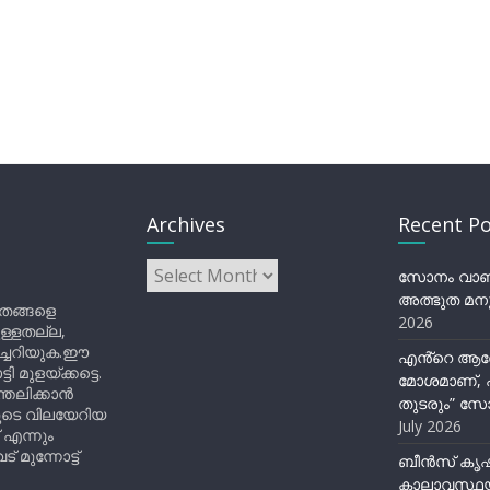
Archives
Recent Po
Archives
സോനം വാങ്ച
അത്ഭുത മനു
ിതങ്ങളെ
2026
ുള്ളതല്ല,
ിച്ചറിയുക.ഈ
എൻ്റെ ആര
ുളയ്ക്കട്ടെ.
മോശമാണ്, പ
്തലിക്കാൻ
തുടരും” സോ
ളുടെ വിലയേറിയ
July 2026
 എന്നും
 മുന്നോട്ട്
ബീന്‍സ് കൃ
കാലാവസ്ഥയ