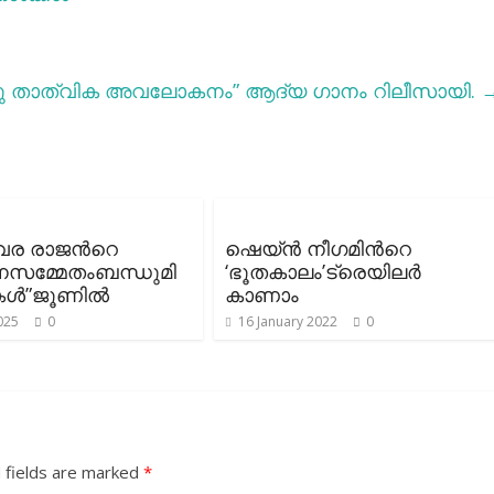
ു താത്വിക അവലോകനം” ആദ്യ ഗാനം റിലീസായി.
ര രാജന്‍റെ
ഷെയ്ൻ നീഗമിന്‍റെ
സമ്മേതംബന്ധുമി
‘ഭൂതകാലം’ട്രെയിലർ
കൾ”ജൂണില്‍
കാണാം
025
0
16 January 2022
0
 fields are marked
*