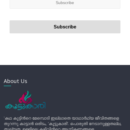
About Us
'കഥ കൂട്ടിന്‍റെ മേമ്പൊടി ഇല്ലാതെ യാഥാർഥ്യ ജീവിതങ്ങളെ
തുറന്നു കാട്ടാൻ ഒരിടം, 'കൂട്ടുകാരി'. പൊരുതി നേടാനുള്ളതല്ല,
തുല്യത. ഉള്ളിലെ കഴിവിന്‍റെ അഗ്നികണങ്ങളെ