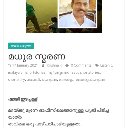
നല്ലെഴുത്ത്
മധുര സ്മരണ
,
14 January 2021
Krishna R
0 Comments
ListenIt
,
,
,
,
malayalamshortstories
myflyingmind
seo
shortstories
,
,
,
,
shortstory
കഥകൾ
ചെറുകഥ
മലയാളം
മലയാളംചെറുകഥ
ഷാജി ഇടപ്പള്ളി
മഴയ്ക്കു മുന്നേ ഓഫീസിലെത്താനുള്ള ധൃതി പിടിച്ച
യാത്ര.
രാവിലെ ഒരു പാട് പരിപാടിയുള്ളതാ.