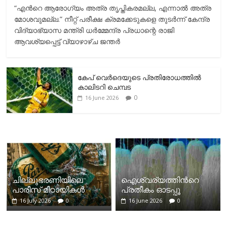
“എന്‍റെ ആരോഗ്യം അത്ര തൃപ്തികരമല്ല, എന്നാൽ അത്ര
മോശവുമല്ല.” നീറ്റ് പരീക്ഷ ക്രമക്കേടുകളെ തുടർന്ന് കേന്ദ്ര
വിദ്യാഭ്യാസ മന്ത്രി ധർമ്മേന്ദ്ര പ്രധാന്റെ രാജി
ആവശ്യപ്പെട്ട് വ്യാഴാഴ്ച ജന്തർ
കേപ് വെര്‍ദെയുടെ പ്രതിരോധത്തില്‍
കാലിടറി ചെമ്പട
0
16 June 2026
ചില്ലുഭരണിയിലെ
ഐശ്വര്യത്തിന്‍റെ
പാരീസ് മിഠായികള്‍
പ്രതീകം ഓടപ്പൂ
16 July 2026
0
16 June 2026
0