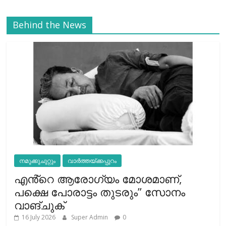
Behind the News
നമുക്കുചുറ്റും
വാർത്തയ്ക്കപ്പുറം
എൻ്റെ ആരോഗ്യം മോശമാണ്,
പക്ഷെ പോരാട്ടം തുടരും” സോനം
വാങ്ചുക്
16 July 2026
Super Admin
0