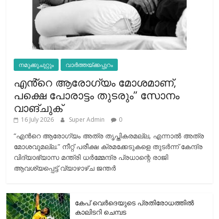
നമുക്കുചുറ്റും
വാർത്തയ്ക്കപ്പുറം
എൻ്റെ ആരോഗ്യം മോശമാണ്,
പക്ഷെ പോരാട്ടം തുടരും” സോനം
വാങ്ചുക്
16 July 2026
Super Admin
0
“എന്‍റെ ആരോഗ്യം അത്ര തൃപ്തികരമല്ല, എന്നാൽ അത്ര
മോശവുമല്ല.” നീറ്റ് പരീക്ഷ ക്രമക്കേടുകളെ തുടർന്ന് കേന്ദ്ര
വിദ്യാഭ്യാസ മന്ത്രി ധർമ്മേന്ദ്ര പ്രധാന്റെ രാജി
ആവശ്യപ്പെട്ട് വ്യാഴാഴ്ച ജന്തർ
കേപ് വെര്‍ദെയുടെ പ്രതിരോധത്തില്‍
കാലിടറി ചെമ്പട