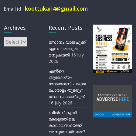
koottukari4@gmail.com
Email id :
Archives
Recent Posts
Archives
സോനം വാങ്ചുക്ക്
എന്ന അത്ഭുത
മനുഷ്യന്‍
16 July
2026
എൻ്റെ
ആരോഗ്യം
മോശമാണ്, പക്ഷെ
പോരാട്ടം തുടരും”
സോനം വാങ്ചുക്
16 July 2026
ബീന്‍സ് കൃഷി
കേരളത്തിലെ
കാലാവസ്ഥയ്ക്ക്
അനുയോജ്യമോ?..