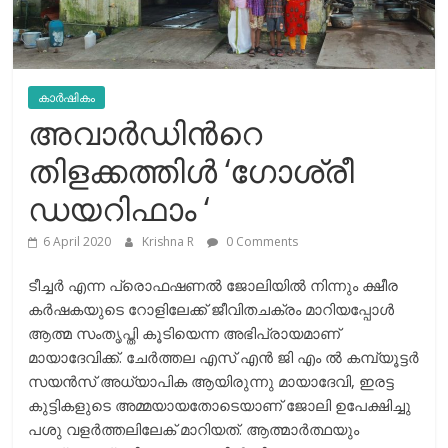
കാർഷികം
അവാർഡിൻറെ
തിളക്കത്തിൾ ‘ഗോശ്രീ
ഡയറിഫാം ‘
6 April 2020
Krishna R
0 Comments
ടീച്ചർ എന്ന പ്രൊഫഷണൽ ജോലിയിൽ നിന്നും ക്ഷീര
കർഷകയുടെ റോളിലേക്ക് ജീവിതചക്രം മാറിയപ്പോൾ
ആത്മ സംതൃപ്തി കൂടിയെന്ന അഭിപ്രായമാണ്
മായാദേവിക്ക്. ചേർത്തല എസ് എൻ ജി എം ൽ കമ്പ്യൂട്ടർ
സയൻസ് അധ്യാപിക ആയിരുന്നു മായാദേവി, ഇരട്ട
കുട്ടികളുടെ അമ്മയായതോടെയാണ് ജോലി ഉപേക്ഷിച്ചു
പശു വളർത്തലിലേക് മാറിയത്. ആത്മാർത്ഥയും