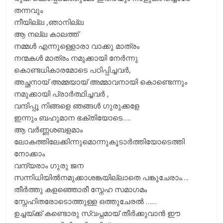
തന്നവും
നീയില്ല ,ഞാനില്ല
ആ നല്ല കാലത്ത്
നമ്മൾ എന്നുള്ളൊരാ വാക്കു മാത്രം
നന്മകൾ മാത്രം നമുക്കായി നേർന്നു
കൊണ്ടധികാരമോടെ പഠിപ്പിച്ചവർ,
അച്ഛനായ് അമ്മയായ് അമ്മാവനായി കൊണ്ടെന്നും
നമുക്കായി പ്രാർത്ഥിച്ചവർ ,
വന്ദിപ്പൂ നിങ്ങളെ ഞങ്ങൾ ഗുരുക്കളേ
ഇന്നും ബഹുമാന ഭക്തിയോടെ…..
ആ വർണ്ണശബളമാം
ലോകത്തിലേക്കിന്നുമൊന്നുകൂടാർത്തിയോടെത്തി
നോക്കാം
വന്ദ്യരാം ഗുരു ജന
സന്നിധിയിൽനമുക്കാശങ്കയില്ലാതെ പങ്കുചേരാം….
തീർത്തു കളഞ്ഞൊരീ സ്നേഹ സമാഗമം
സ്നേഹിതരോടൊത്തുള്ള ഒത്തുചേരൽ ……
ഉച്ചയ്ക്ക് കണ്ടൊരു സ്വപ്നമായ് തീർക്കുവാൻ ഈ