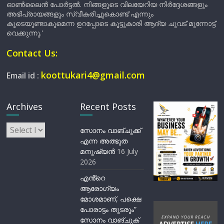
ഓൺലൈൻ പോർട്ടൽ. നിങ്ങളുടെ വിലയേറിയ നിർദ്ദേശങ്ങളും
അഭിപ്രായങ്ങളും സ്വീകരിച്ചുകൊണ്ട് എന്നും
കൂടെയുണ്ടാകുമെന്ന ഉറപ്പോടെ കൂട്ടുകാരി ആദ്യ ചുവട് മുന്നോട്ട്
വെക്കുന്നു.'
Contact Us:
koottukari4@gmail.com
Email id :
Archives
Recent Posts
Archives
സോനം വാങ്ചുക്ക്
എന്ന അത്ഭുത
മനുഷ്യന്‍
16 July
2026
എൻ്റെ
ആരോഗ്യം
മോശമാണ്, പക്ഷെ
പോരാട്ടം തുടരും”
സോനം വാങ്ചുക്