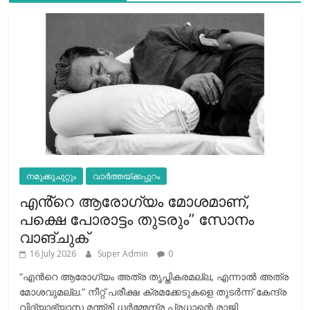
നമുക്കുചുറ്റും
വാർത്തയ്ക്കപ്പുറം
എൻ്റെ ആരോഗ്യം മോശമാണ്,
പക്ഷെ പോരാട്ടം തുടരും” സോനം
വാങ്ചുക്
16 July 2026
Super Admin
0
“എന്‍റെ ആരോഗ്യം അത്ര തൃപ്തികരമല്ല, എന്നാൽ അത്ര
മോശവുമല്ല.” നീറ്റ് പരീക്ഷ ക്രമക്കേടുകളെ തുടർന്ന് കേന്ദ്ര
വിദ്യാഭ്യാസ മന്ത്രി ധർമ്മേന്ദ്ര പ്രധാന്റെ രാജി