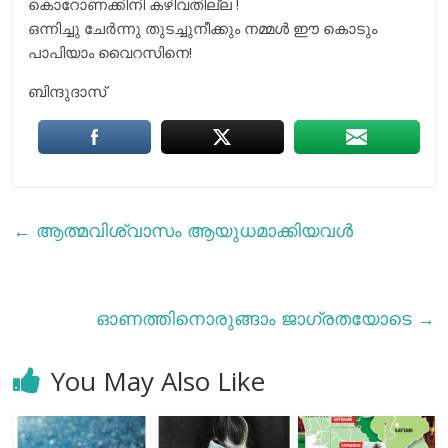
കൊറോണക്കിനി കഴിവതില്ല !
ഒന്നിച്ചു ചേർന്നു തുടച്ചുനീക്കും നമ്മൾ ഈ കൊടും
പാപിയാം വൈറസിനെ!
ബിന്ദുദാസ്
←
ആത്മവിശ്വാസം ആയുധമാക്കിയവള്‍
ഓണത്തിനൊരുങ്ങാം ജാഗ്രതയോടെ
→
You May Also Like