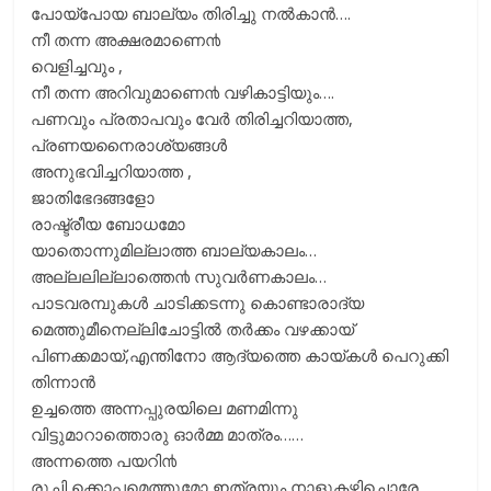
പോയ്പോയ ബാല്യം തിരിച്ചു നൽകാൻ….
നീ തന്ന അക്ഷരമാണെ൯
വെളിച്ചവും ,
നീ തന്ന അറിവുമാണെ൯ വഴികാട്ടിയും….
പണവും പ്രതാപവും വേർ തിരിച്ചറിയാത്ത,
പ്രണയനൈരാശ്യങ്ങൾ
അനുഭവിച്ചറിയാത്ത ,
ജാതിഭേദങ്ങളോ
രാഷ്ട്രീയ ബോധമോ
യാതൊന്നുമില്ലാത്ത ബാല്യകാലം…
അല്ലലില്ലാത്തെ൯ സുവർണകാലം…
പാടവരമ്പുകൾ ചാടിക്കടന്നു കൊണ്ടാരാദ്യ
മെത്തുമീനെല്ലിചോട്ടിൽ തർക്കം വഴക്കായ്
പിണക്കമായ്,എന്തിനോ ആദ്യത്തെ കായ്കൾ പെറുക്കി
തിന്നാൻ
ഉച്ചത്തെ അന്നപ്പുരയിലെ മണമിന്നു
വിട്ടുമാറാത്തൊരു ഓർമ്മ മാത്രം……
അന്നത്തെ പയറി൯
രുചി ക്കൊപ്പമെത്തുമോ ഇത്രയും നാളുകഴിച്ചൊരേ