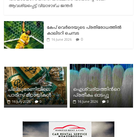
ആവശ്യപ്പെട്ട് വ്യാഴാഴ്ച ജന്തർ
കേപ് വെര്‍ദെയുടെ പ്രതിരോധത്തില്‍
കാലിടറി ചെമ്പട
0
16 June 2026
ചില്ലുഭരണിയിലെ
ഐശ്വര്യത്തിന്‍റെ
പാരീസ് മിഠായികള്‍
പ്രതീകം ഓടപ്പൂ
16 July 2026
0
16 June 2026
0