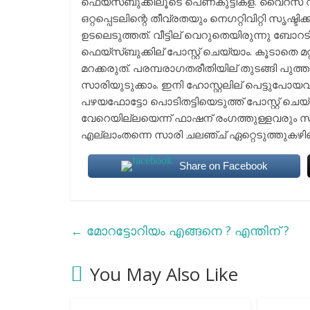
ഫെയ്സ്ബുക്കിലൂടെ പെണ്കുട്ടികള്. വൈറസ് വ്
ഒറ്റപ്പെടലിന്റെ തീവ്രതയും നെഗറ്റിവിറ്റി സ
ഉടലെടുത്തത്. വീട്ടില് വെറുതെയിരുന്നു ബോ
ഫെയ്സ്ബുക്കില് പോസ്റ്റ് ചെയ്യാം. കൂടാതെ മറ്
മറക്കരുത്. പരമ്പരാഗതരീതിയില് തുടങ്ങി പുത്ത
സാരിയുടുക്കാം. ഇനി ഹോസ്റ്റലില് പെട്ടുപോയവര്
പഴയഫോട്ടോ പൊടിതട്ടിയെടുത്ത് പോസ്റ്റ് ചെയ്
വേറെയില്ലയെന്ന് ഫാഷന് രംഗത്തുള്ളവരും സമ
എല്ലാംതന്നെ സാരി ചലഞ്ച് ഏറ്റെടുത്തുകഴിഞ
Share on Facebook
←
മോറട്ടോറിയം എങ്ങനെ ? എന്തിന് ?
You May Also Like