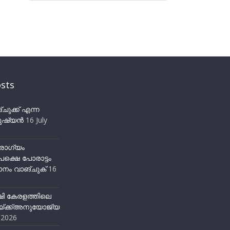
sts
ുക്ക് എന്ന
ഷ്യന്‍
16 July
ോഗ്യം
ക്ഷെ പോരാട്ടം
നം വാങ്ചുക്
16
ഷി കേരളത്തിലെ
്ക്ക്അനുയോജ്യ
y 2026