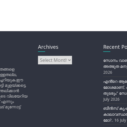
Archives
Recent Po
Archives
സോനം വാങ്ച
അത്ഭുത മനു
ിതങ്ങളെ
2026
ുള്ളതല്ല,
ിച്ചറിയുക.ഈ
എൻ്റെ ആര
ുളയ്ക്കട്ടെ.
മോശമാണ്, പ
്തലിക്കാൻ
തുടരും” സോ
ളുടെ വിലയേറിയ
July 2026
 എന്നും
 മുന്നോട്ട്
ബീന്‍സ് കൃ
കാലാവസ്ഥയ
മോ?..
16 Jul