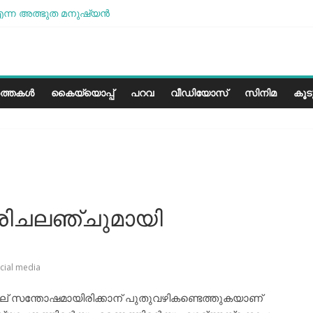
ന്ന അത്ഭുത മനുഷ്യന്‍
ശമാണ്, പക്ഷെ പോരാട്ടം തുടരും” സോനം വാങ്ചുക്
ളത്തിലെ കാലാവസ്ഥയ്ക്ക്അനുയോജ്യമോ?..
രീസ് മിഠായികള്‍
ത്തകൾ
കൈയ്യൊപ്പ്
പറവ
വീഡിയോസ്
സിനിമ
കൂ
ിചലഞ്ചുമായി
cial media
ളില് സന്തോഷമായിരിക്കാന് പുതുവഴികണ്ടെത്തുകയാണ്