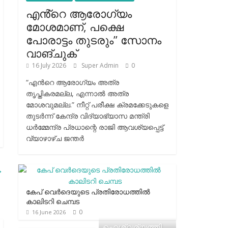
എൻ്റെ ആരോഗ്യം
മോശമാണ്, പക്ഷെ
പോരാട്ടം തുടരും” സോനം
വാങ്ചുക്
16 July 2026
Super Admin
0
“എന്‍റെ ആരോഗ്യം അത്ര
തൃപ്തികരമല്ല, എന്നാൽ അത്ര
മോശവുമല്ല.” നീറ്റ് പരീക്ഷ ക്രമക്കേടുകളെ
തുടർന്ന് കേന്ദ്ര വിദ്യാഭ്യാസ മന്ത്രി
ധർമ്മേന്ദ്ര പ്രധാന്റെ രാജി ആവശ്യപ്പെട്ട്
വ്യാഴാഴ്ച ജന്തർ
→
കേപ് വെര്‍ദെയുടെ പ്രതിരോധത്തില്‍
കാലിടറി ചെമ്പട
0
16 June 2026
ഐശ്വര്യത്തി