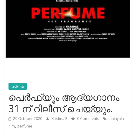
സിനിമ
പെര്‍ഫ്യൂം ആദ്യഗാനം
31 ന് റിലീസ് ചെയ്യും.
29 October 2020
Krishna R
0 Comments
malayala
,
film
perfume