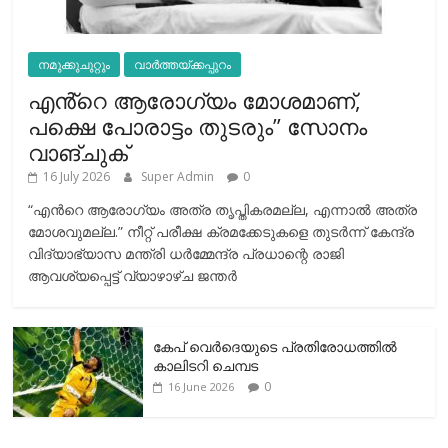
നമുക്കുചുറ്റും
വാർത്തയ്ക്കപ്പുറം
എൻ്റെ ആരോഗ്യം മോശമാണ്,
പക്ഷെ പോരാട്ടം തുടരും” സോനം
വാങ്ചുക്
16 July 2026
Super Admin
0
“എന്‍റെ ആരോഗ്യം അത്ര തൃപ്തികരമല്ല, എന്നാൽ അത്ര
മോശവുമല്ല.” നീറ്റ് പരീക്ഷ ക്രമക്കേടുകളെ തുടർന്ന് കേന്ദ്ര
വിദ്യാഭ്യാസ മന്ത്രി ധർമ്മേന്ദ്ര പ്രധാന്റെ രാജി
ആവശ്യപ്പെട്ട് വ്യാഴാഴ്ച ജന്തർ
കേപ് വെര്‍ദെയുടെ പ്രതിരോധത്തില്‍
കാലിടറി ചെമ്പട
0
16 June 2026