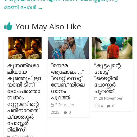
മാണി പോള്‍
→
You May Also Like
കുതന്ത്രശാ
“മനമേ
“കുട്ടപ്പന്റെ
ലിയായ
ആലോലം….”
വോട്ട്
കുഞ്ഞുപിള്ള
“ഗെറ്റ് സെറ്റ്
“ടൈറ്റിൽ
യായി ടിനി
ബേബ”യിലെ
പോസ്റ്റർ
ടോം;പത്തൊ
ഗാനം
പുറത്ത്
മ്പതാം
പുറത്ത്
28 November
നൂറ്റാണ്ടിന്റെ
2 February
2024
0
പതിനാറമത്
2025
0
ക്യാരക്ടർ
പോസ്റ്റർ
റിലീസ്
4 December