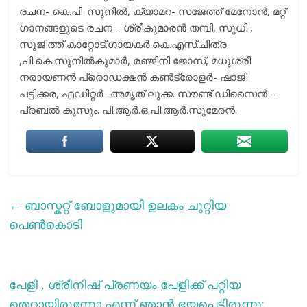
രചന- കെ.പി .സുനില്‍, ക്യാമറ- സജേത്ത് മേനോന്‍, മറ്റ്
ഗാനങ്ങളുടെ രചന – ശ്രീകുമാരന്‍ തമ്പി, സുധി ,
സുജിത്ത് കാറ്റോട്.ഗായകർ.കെ.എസ്.ചിത്ര
,പി.കെ.സുനിൽകുമാർ, രഞ്ജിനി ജോസ്, മധുശ്രീ
നരായണൻ പ്രൊഡക്ഷന്‍ കണ്‍ട്രോളര്‍- ഷാജി
പട്ടിക്കര, എഡിറ്റര്‍- അമൃത് ലൂക്ക. സൗണ്ട് ഡിസൈൻ –
പ്രബൽ കൂസും. പി.ആർ.ഒ.പി.ആർ.സുമേരൻ.
←
ബാസ്കറ്റ് ബോളുമായി ഉലകം ചുറ്റിയ
പെണ്‍കൊടി
പേളി , ശ്രീനിഷ് പ്രണയം പേളിക്ക് പറ്റിയ
തെറ്റായിരുന്നോ എന്ന് ഞാൻ ഭയപ്പെട്ടിരുന്നു;