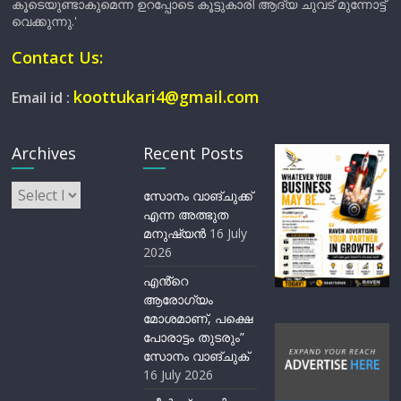
കൂടെയുണ്ടാകുമെന്ന ഉറപ്പോടെ കൂട്ടുകാരി ആദ്യ ചുവട് മുന്നോട്ട്
വെക്കുന്നു.'
Contact Us:
koottukari4@gmail.com
Email id :
Archives
Recent Posts
Archives
സോനം വാങ്ചുക്ക്
എന്ന അത്ഭുത
മനുഷ്യന്‍
16 July
2026
എൻ്റെ
ആരോഗ്യം
മോശമാണ്, പക്ഷെ
പോരാട്ടം തുടരും”
സോനം വാങ്ചുക്
16 July 2026