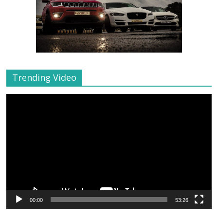
Trending Video
Video
Player
00:00
53:26