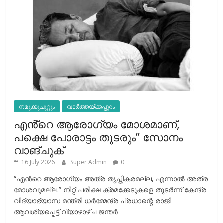
നമുക്കുചുറ്റും
വാർത്തയ്ക്കപ്പുറം
എൻ്റെ ആരോഗ്യം മോശമാണ്,
പക്ഷെ പോരാട്ടം തുടരും” സോനം
വാങ്ചുക്
16 July 2026
Super Admin
0
“എന്‍റെ ആരോഗ്യം അത്ര തൃപ്തികരമല്ല, എന്നാൽ അത്ര
മോശവുമല്ല.” നീറ്റ് പരീക്ഷ ക്രമക്കേടുകളെ തുടർന്ന് കേന്ദ്ര
വിദ്യാഭ്യാസ മന്ത്രി ധർമ്മേന്ദ്ര പ്രധാന്റെ രാജി
ആവശ്യപ്പെട്ട് വ്യാഴാഴ്ച ജന്തർ