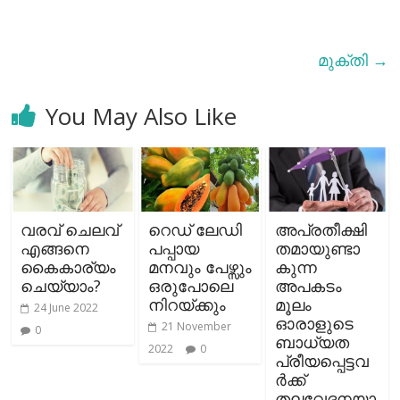
മുക്തി
→
You May Also Like
വരവ് ചെലവ്
റെഡ് ലേഡി
അപ്രതീക്ഷി
എങ്ങനെ
പപ്പായ
തമായുണ്ടാ
കൈകാര്യം
മനവും പേഴ്സും
കുന്ന
ചെയ്യാം?
ഒരുപോലെ
അപകടം
നിറയ്ക്കും
മൂലം
24 June 2022
ഓരാളുടെ
21 November
0
ബാധ്യത
2022
0
പ്രീയപ്പെട്ടവ
ര്‍ക്ക്
തലവേദനയാ