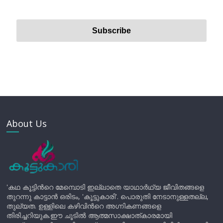
About Us
'കഥ കൂട്ടിന്‍റെ മേമ്പൊടി ഇല്ലാതെ യാഥാർഥ്യ ജീവിതങ്ങളെ
തുറന്നു കാട്ടാൻ ഒരിടം, 'കൂട്ടുകാരി'. പൊരുതി നേടാനുള്ളതല്ല,
തുല്യത. ഉള്ളിലെ കഴിവിന്‍റെ അഗ്നികണങ്ങളെ
തിരിച്ചറിയുക.ഈ ചൂടിൽ ആത്മസാക്ഷാത്കാരമായി