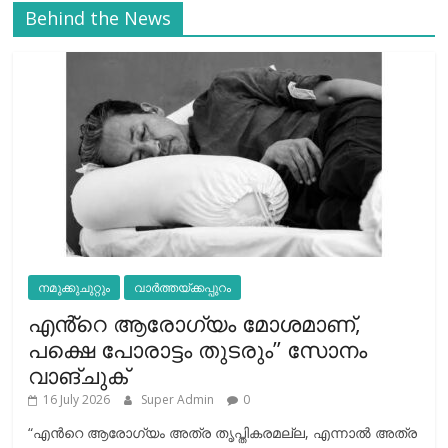
Behind the News
നമുക്കുചുറ്റും
വാർത്തയ്ക്കപ്പുറം
എൻ്റെ ആരോഗ്യം മോശമാണ്,
പക്ഷെ പോരാട്ടം തുടരും” സോനം
വാങ്ചുക്
16 July 2026
Super Admin
0
“എന്‍റെ ആരോഗ്യം അത്ര തൃപ്തികരമല്ല, എന്നാൽ അത്ര