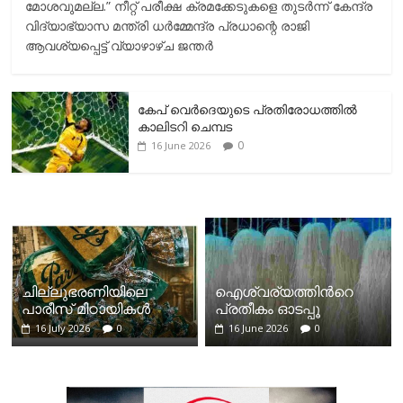
മോശവുമല്ല.” നീറ്റ് പരീക്ഷ ക്രമക്കേടുകളെ തുടർന്ന് കേന്ദ്ര
വിദ്യാഭ്യാസ മന്ത്രി ധർമ്മേന്ദ്ര പ്രധാന്റെ രാജി
ആവശ്യപ്പെട്ട് വ്യാഴാഴ്ച ജന്തർ
കേപ് വെര്‍ദെയുടെ പ്രതിരോധത്തില്‍
കാലിടറി ചെമ്പട
0
16 June 2026
ചില്ലുഭരണിയിലെ
ഐശ്വര്യത്തിന്‍റെ
പാരീസ് മിഠായികള്‍
പ്രതീകം ഓടപ്പൂ
16 July 2026
0
16 June 2026
0