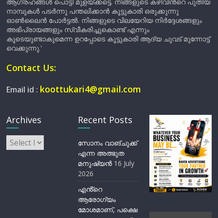
ആഗ്രഹങ്ങൾ പൊട്ടി മുളയ്ക്കട്ടെ. നിങ്ങളുടെ കഴിവിന്‍റെ പുതിയ
നാമ്പുകൾ പടർന്നു പന്തലിക്കാൻ കൂട്ടുകാരി ഒരുക്കുന്നു
ഓൺലൈൻ പോർട്ടൽ. നിങ്ങളുടെ വിലയേറിയ നിർദ്ദേശങ്ങളും
അഭിപ്രായങ്ങളും സ്വീകരിച്ചുകൊണ്ട് എന്നും
കൂടെയുണ്ടാകുമെന്ന ഉറപ്പോടെ കൂട്ടുകാരി ആദ്യ ചുവട് മുന്നോട്ട്
വെക്കുന്നു.'
Contact Us:
koottukari4@gmail.com
Email id :
Archives
Recent Posts
Archives
സോനം വാങ്ചുക്ക്
എന്ന അത്ഭുത
മനുഷ്യന്‍
16 July
2026
എൻ്റെ
ആരോഗ്യം
മോശമാണ്, പക്ഷെ