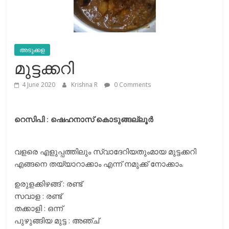
അടുക്കള
മുട്ടക്കറി
4 June 2020
Krishna R
0 Comments
റെസിപി : ഷെഹനാസ്‌ കൊടുങ്ങല്ലൂർ
വളരെ എളുപ്പത്തിലും സ്വാദേറിയതുംമായ മുട്ടക്കറി
എങ്ങനെ തയ്യാറാക്കാം എന്ന് നമുക്ക് നോക്കാം.
ഉരുളക്കിഴങ്ങ് : രണ്ട്
സവാള : രണ്ട്
തക്കാളി : ഒന്ന്
പുഴുങ്ങിയ മുട്ട : അഞ്ച്