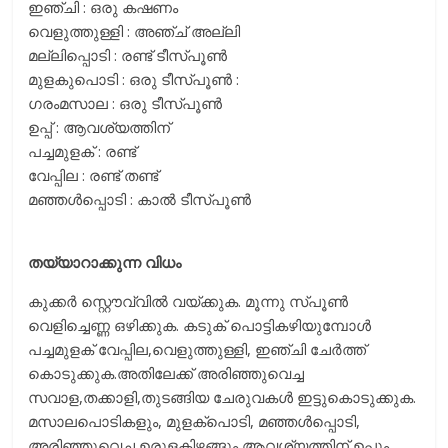
ഇഞ്ചി : ഒരു കഷണം
വെളുത്തുള്ളി : അഞ്ച് അല്ലി
മല്ലിപ്പൊടി : രണ്ട് ടീസ്പൂൺ
മുളകുപൊടി : ഒരു ടീസ്പൂൺ :
ഗരംമസാല : ഒരു ടീസ്പൂൺ
ഉപ്പ് : ആവശ്യത്തിന്
പച്ചമുളക് : രണ്ട്
വേപ്പില : രണ്ട് തണ്ട്
മഞ്ഞള്‍പ്പൊടി : കാല്‍ ടീസ്പൂണ്‍
തയ്യാറാക്കുന്ന വിധം
കുക്കര്‍ സ്റ്റൌവ്വില്‍ വയ്ക്കുക. മൂന്നു സ്പൂൺ
വെളിച്ചെണ്ണ ഒഴിക്കുക. കടുക് പൊട്ടികഴിയുമ്പോള്‍
പച്ചമുളക് വേപ്പില,വെളുത്തുള്ളി, ഇഞ്ചി ചേർത്ത്
കൊടുക്കുക.അതിലേക്ക് അരിഞ്ഞുവെച്ച
സവാള,തക്കാളി,തുടങ്ങിയ ചേരുവകള്‍ ഇട്ടുകൊടുക്കുക.
മസാലപൊടികളും, മുളക്പൊടി, മഞ്ഞള്‍പ്പൊടി,
അരിഞ്ഞുവെച്ച ഉരുളകിഴങ്ങും ആവശ്യത്തിന് ഉപ്പും