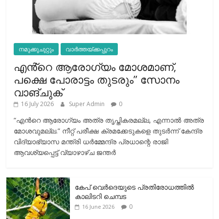
നമുക്കുചുറ്റും
വാർത്തയ്ക്കപ്പുറം
എൻ്റെ ആരോഗ്യം മോശമാണ്,
പക്ഷെ പോരാട്ടം തുടരും” സോനം
വാങ്ചുക്
16 July 2026
Super Admin
0
“എന്‍റെ ആരോഗ്യം അത്ര തൃപ്തികരമല്ല, എന്നാൽ അത്ര
മോശവുമല്ല.” നീറ്റ് പരീക്ഷ ക്രമക്കേടുകളെ തുടർന്ന് കേന്ദ്ര
വിദ്യാഭ്യാസ മന്ത്രി ധർമ്മേന്ദ്ര പ്രധാന്റെ രാജി
ആവശ്യപ്പെട്ട് വ്യാഴാഴ്ച ജന്തർ
കേപ് വെര്‍ദെയുടെ പ്രതിരോധത്തില്‍
കാലിടറി ചെമ്പട
0
16 June 2026