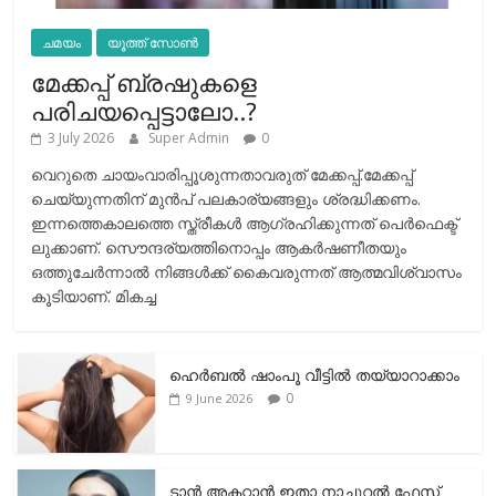
ചമയം
യൂത്ത് സോൺ
മേക്കപ്പ് ബ്രഷുകളെ
പരിചയപ്പെട്ടാലോ..?
3 July 2026
Super Admin
0
വെറുതെ ചായംവാരിപ്പൂശുന്നതാവരുത് മേക്കപ്പ്.മേക്കപ്പ്
ചെയ്യുന്നതിന് മുന്‍പ് പലകാര്യങ്ങളും ശ്രദ്ധിക്കണം.
ഇന്നത്തെകാലത്തെ സ്ത്രീകള്‍ ആഗ്രഹിക്കുന്നത് പെര്‍ഫെക്ട്
ലുക്കാണ്. സൌന്ദര്യത്തിനൊപ്പം ആകര്‍ഷണീതയും
ഒത്തുചേര്‍ന്നാല്‍ നിങ്ങള്‍ക്ക് കൈവരുന്നത് ആത്മവിശ്വാസം
കൂടിയാണ്. മികച്ച
ഹെര്‍ബല്‍ ഷാംപൂ വീട്ടില്‍ തയ്യാറാക്കാം
0
9 June 2026
ടാന്‍ അകറ്റാന്‍ ഇതാ നാച്ചുറല്‍ ഫേസ്