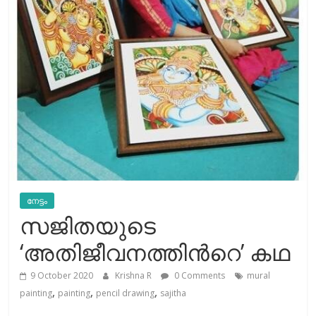
നേട്ടം
സജിതയുടെ
‘അതിജീവനത്തിന്‍റെ’ കഥ
9 October 2020
Krishna R
0 Comments
mural
,
,
,
painting
painting
pencil drawing
sajitha