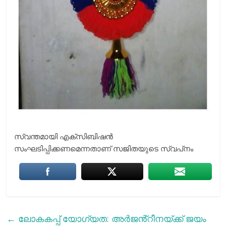
സ്വന്തമായി എക്‌സിബിഷന്‍
സംഘടിപ്പിക്കണമെന്നതാണ് സജിതയുടെ സ്വപ്‌നം
←
ലോകകപ്പ് യോഗ്യത: അർജൻ്റീനയ്ക്ക് ജയം