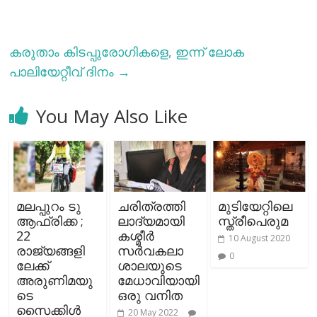
കരുതാം കിടപ്പുരോഗികളെ, ഇന്ന് ലോക
പാലിയേറ്റീവ് ദിനം
→
You May Also Like
മലപ്പുറം ടു
ചരിത്രത്തി
മുടിയേറ്റിലെ
ആഫ്രിക്ക ;
ലാദ്യമായി
സ്ത്രീപെരുമ
22
കശ്മീര്‍
10 August 2020
രാജ്യങ്ങളി
സര്‍വകലാ
0
ലേക്ക്
ശാലയുടെ
അരുണിമയു
മേധാവിയായി
ടെ
ഒരു വനിത
സൈക്കിള്‍
20 May 2022