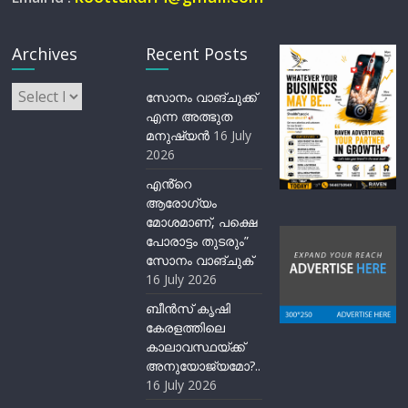
Archives
Recent Posts
Archives
സോനം വാങ്ചുക്ക്
എന്ന അത്ഭുത
മനുഷ്യന്‍
16 July
2026
എൻ്റെ
ആരോഗ്യം
മോശമാണ്, പക്ഷെ
പോരാട്ടം തുടരും”
സോനം വാങ്ചുക്
16 July 2026
ബീന്‍സ് കൃഷി
കേരളത്തിലെ
കാലാവസ്ഥയ്ക്ക്
അനുയോജ്യമോ?..
16 July 2026