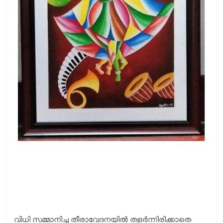
വിധി സമ്മാനിച്ച തീരാവേദനയില്‍ തളര്‍ന്നിരിക്കാതെ