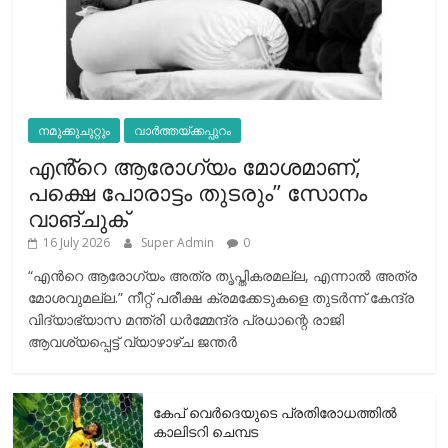
നമുക്കുചുറ്റും
വാർത്തയ്ക്കപ്പുറം
എൻ്റെ ആരോഗ്യം മോശമാണ്,
പക്ഷെ പോരാട്ടം തുടരും” സോനം
വാങ്ചുക്
16 July 2026
Super Admin
0
“എന്‍റെ ആരോഗ്യം അത്ര തൃപ്തികരമല്ല, എന്നാൽ അത്ര
മോശവുമല്ല.” നീറ്റ് പരീക്ഷ ക്രമക്കേടുകളെ തുടർന്ന് കേന്ദ്ര
വിദ്യാഭ്യാസ മന്ത്രി ധർമ്മേന്ദ്ര പ്രധാന്റെ രാജി
ആവശ്യപ്പെട്ട് വ്യാഴാഴ്ച ജന്തർ
കേപ് വെര്‍ദെയുടെ പ്രതിരോധത്തില്‍
കാലിടറി ചെമ്പട