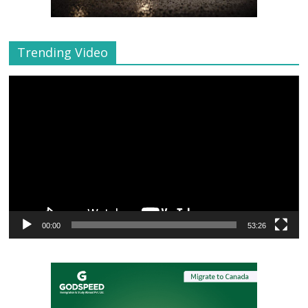
Trending Video
Video
Player
00:00
53:26