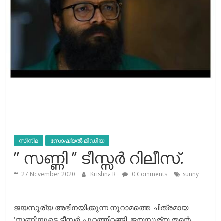
സിനിമ
സോഷ്യല്‍ മീഡിയ
” സണ്ണി ” ടീസ്സര്‍ റിലീസ്.
27 November 2020
Krishna R
0 Comments
sunny
ജയസൂര്യ അഭിനയിക്കുന്ന നൂറാമത്തെ ചിത്രമായ
‘സണ്ണി’യുടെ ടീസര്‍ പുറത്തിറങ്ങി. ജയസൂര്യ തന്റെ