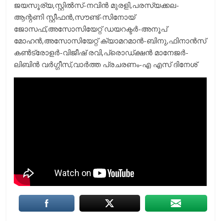
ജയസൂര്യ,സ്റ്റില്‍സ്-നവിന്‍ മുരളി,പരസ്യക്കല-
ആന്റണി സ്റ്റീഫന്‍,സൗണ്ട്-സിനോയ്
ജോസഫ്,അസോസിയേറ്റ് ഡയറക്ടര്‍-അനൂപ്
മോഹന്‍,അസോസിയേറ്റ് ക്യാമറമാന്‍-ബിനു,ഫിനാന്‍സ്
കണ്‍ട്രോളര്‍-വിജീഷ് രവി,പ്രൊഡ്ക്ഷന്‍ മാനേജര്‍-
ലിബിന്‍ വര്‍ഗ്ഗീസ്,വാര്‍ത്ത പ്രചരണം-എ എസ് ദിനേശ്