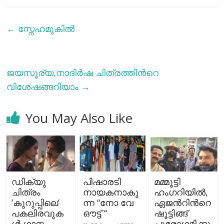
←
സ്നേഹമുകിൽ
ജയസൂര്യ,നാദിര്‍ഷ ചിത്രത്തിന്‍റെ
വിശേഷങ്ങറിയാം
→
You May Also Like
ഡിക്യു
പിഷാരടി
മമ്മൂട്ടി
ചിത്രം
നായകനാകു
ഹംഗറിയിൽ,
‘കുറുപ്പിലെ’
ന്ന “നോ വേ
ഏജന്‍റിന്‍റെ
പകലിരവുക
ഔട്ട് “
ഷൂട്ടിങ്ങ്
ൾ ഗാനം
പുരോഗമിക്കു