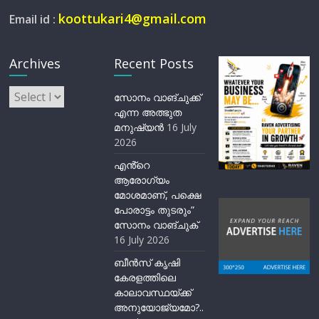
koottukari4@gmail.com
Email id :
Archives
Recent Posts
Archives
സോനം വാങ്ചുക്ക്
എന്ന അത്ഭുത
മനുഷ്യന്‍
16 July
2026
എൻ്റെ
ആരോഗ്യം
മോശമാണ്, പക്ഷെ
പോരാട്ടം തുടരും”
സോനം വാങ്ചുക്
16 July 2026
ബീന്‍സ് കൃഷി
കേരളത്തിലെ
കാലാവസ്ഥയ്ക്ക്
അനുയോജ്യമോ?..