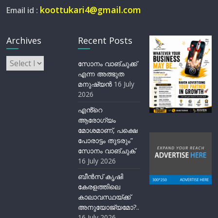
koottukari4@gmail.com
Email id :
Archives
Recent Posts
Archives
സോനം വാങ്ചുക്ക്
എന്ന അത്ഭുത
മനുഷ്യന്‍
16 July
2026
എൻ്റെ
ആരോഗ്യം
മോശമാണ്, പക്ഷെ
പോരാട്ടം തുടരും”
സോനം വാങ്ചുക്
16 July 2026
ബീന്‍സ് കൃഷി
കേരളത്തിലെ
കാലാവസ്ഥയ്ക്ക്
അനുയോജ്യമോ?..
16 July 2026