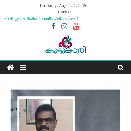
Skip
Thursday, August 6, 2026
to
Latest:
content
ചില്ലുഭരണിയിലെ പാരീസ് മിഠായികള്‍
സോനം വാങ്ചുക്ക് എന്ന അത്ഭുത മനുഷ്യന്‍
എൻ്റെ ആരോഗ്യം മോശമാണ്, പക്ഷെ പോരാട്ടം തുടരും”
സോനം വാങ്ചുക്
ബീന്‍സ് കൃഷി കേരളത്തിലെ
കാലാവസ്ഥയ്ക്ക്അനുയോജ്യമോ?..
Koottukari
തക്കാളി ചോറ്
Kottukari