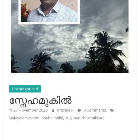
Uncategorised
സ്നേഹമുകിൽ
27 November 2020
Krishna R
0 Comments
,
,
Malayalam poem
sneha mukil
sugunan choornikkara