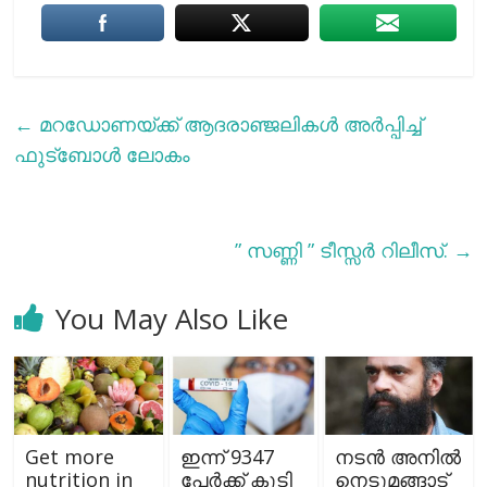
←
മറഡോണയ്ക്ക് ആദരാഞ്ജലികള്‍ അര്‍പ്പിച്ച്
ഫുട്ബോള്‍‌ ലോകം
” സണ്ണി ” ടീസ്സര്‍ റിലീസ്.
→
You May Also Like
Get more
ഇന്ന് 9347
നടന്‍ അനില്‍
nutrition in
പേര്‍ക്ക് കൂടി
നെടുമങ്ങാട്