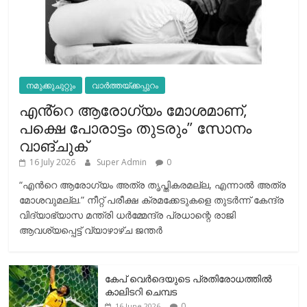
നമുക്കുചുറ്റും
വാർത്തയ്ക്കപ്പുറം
എൻ്റെ ആരോഗ്യം മോശമാണ്,
പക്ഷെ പോരാട്ടം തുടരും” സോനം
വാങ്ചുക്
16 July 2026
Super Admin
0
“എന്‍റെ ആരോഗ്യം അത്ര തൃപ്തികരമല്ല, എന്നാൽ അത്ര
മോശവുമല്ല.” നീറ്റ് പരീക്ഷ ക്രമക്കേടുകളെ തുടർന്ന് കേന്ദ്ര
വിദ്യാഭ്യാസ മന്ത്രി ധർമ്മേന്ദ്ര പ്രധാന്റെ രാജി
ആവശ്യപ്പെട്ട് വ്യാഴാഴ്ച ജന്തർ
കേപ് വെര്‍ദെയുടെ പ്രതിരോധത്തില്‍
കാലിടറി ചെമ്പട
0
16 June 2026