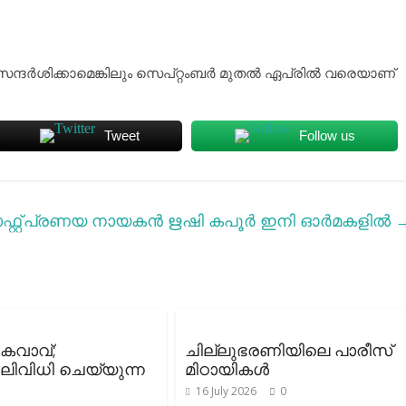
സന്ദര്‍ശിക്കാമെങ്കിലും സെപ്റ്റംബര്‍ മുതല്‍ ഏപ്രില്‍ വരെയാണ്
Tweet
Follow us
്റ്
പ്രണയ നായകൻ ഋഷി കപൂർ ഇനി ഓർമകളിൽ
ടകവാവ്;
ചില്ലുഭരണിയിലെ പാരീസ്
ിവിധി ചെയ്യുന്ന
മിഠായികള്‍
16 July 2026
0