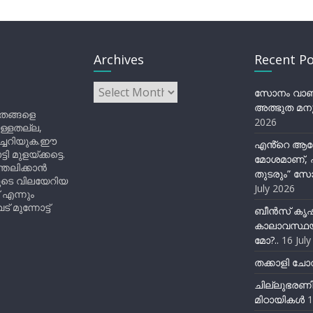
Archives
Recent Po
Archives
സോനം വാങ്ച
അത്ഭുത മനു
ിതങ്ങളെ
2026
ുള്ളതല്ല,
ിച്ചറിയുക.ഈ
എൻ്റെ ആര
ുളയ്ക്കട്ടെ.
മോശമാണ്, പ
്തലിക്കാൻ
തുടരും” സോ
ളുടെ വിലയേറിയ
July 2026
 എന്നും
 മുന്നോട്ട്
ബീന്‍സ് കൃ
കാലാവസ്ഥയ
മോ?..
16 Jul
തക്കാളി ചോറ
ചില്ലുഭരണ
മിഠായികള്‍
1