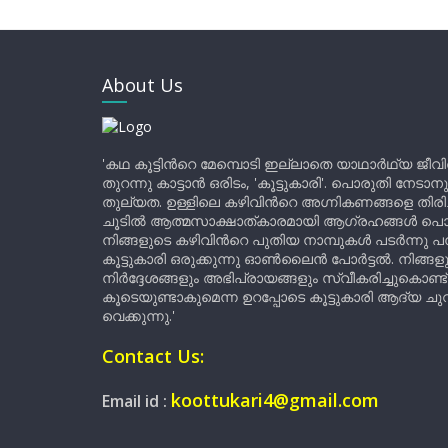
About Us
'കഥ കൂട്ടിന്‍റെ മേമ്പൊടി ഇല്ലാതെ യാഥാർഥ്യ ജീവ
തുറന്നു കാട്ടാൻ ഒരിടം, 'കൂട്ടുകാരി'. പൊരുതി നേടാന
തുല്യത. ഉള്ളിലെ കഴിവിന്‍റെ അഗ്നികണങ്ങളെ തിര
ചൂടിൽ ആത്മസാക്ഷാത്കാരമായി ആഗ്രഹങ്ങൾ പൊട്ടി മ
നിങ്ങളുടെ കഴിവിന്‍റെ പുതിയ നാമ്പുകൾ പടർന്നു പന
കൂട്ടുകാരി ഒരുക്കുന്നു ഓൺലൈൻ പോർട്ടൽ. നിങ്ങ
നിർദ്ദേശങ്ങളും അഭിപ്രായങ്ങളും സ്വീകരിച്ചുകൊണ്ട്
കൂടെയുണ്ടാകുമെന്ന ഉറപ്പോടെ കൂട്ടുകാരി ആദ്യ ചുവട്
വെക്കുന്നു.'
Contact Us:
koottukari4@gmail.com
Email id :