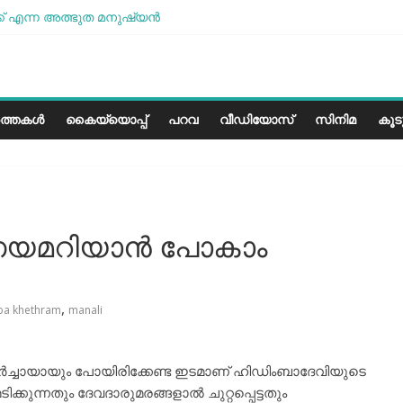
് എന്ന അത്ഭുത മനുഷ്യന്‍
 മോശമാണ്, പക്ഷെ പോരാട്ടം തുടരും” സോനം വാങ്ചുക്
േരളത്തിലെ കാലാവസ്ഥയ്ക്ക്അനുയോജ്യമോ?..
 പാരീസ് മിഠായികള്‍
ത്തകൾ
കൈയ്യൊപ്പ്
പറവ
വീഡിയോസ്
സിനിമ
കൂ
യമറിയാന്‍ പോകാം
,
ba khethram
manali
തീര്‍ച്ചായായും പോയിരിക്കേണ്ട ഇടമാണ് ഹിഡിംബാദേവിയുടെ
്കുന്നതും ദേവദാരുമരങ്ങളാല്‍ ചുറ്റപ്പെട്ടതും