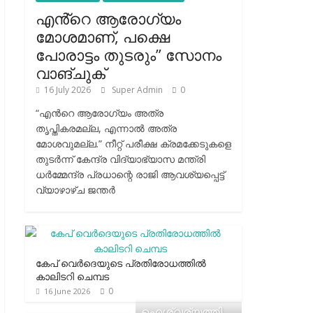
എൻ്റെ ആരോഗ്യം
മോശമാണ്, പക്ഷെ
പോരാട്ടം തുടരും” സോനം
വാങ്ചുക്
16 July 2026
Super Admin
0
“എന്‍റെ ആരോഗ്യം അത്ര
തൃപ്തികരമല്ല, എന്നാൽ അത്ര
മോശവുമല്ല.” നീറ്റ് പരീക്ഷ ക്രമക്കേടുകളെ
തുടർന്ന് കേന്ദ്ര വിദ്യാഭ്യാസ മന്ത്രി
ധർമ്മേന്ദ്ര പ്രധാന്റെ രാജി ആവശ്യപ്പെട്ട്
വ്യാഴാഴ്ച ജന്തർ
കേപ് വെര്‍ദെയുടെ പ്രതിരോധത്തില്‍
കാലിടറി ചെമ്പട
0
16 June 2026
ഐശ്വര്യത്തി