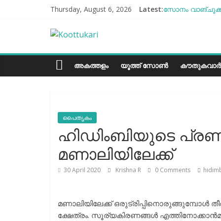
Skip
Thursday, August 6, 2026
Latest:
സോനം വാങ്ചുക്ക
to
എൻ്റെ ആരോഗ്യം
content
Koottukari
ബീന്‍സ് കൃഷി ക
തക്കാളി ചോറ്
ചില്ലുഭരണിയിലെ
Kottukari
അകത്തളം
യൂത്ത് സോൺ
കൗതുകവാർ
പൈതൃകം
ഹിഡിംബിയുടെ പ്രണ
മണാലിയിലേക്ക്
30 April 2020
Krishna R
0 Comments
hidim
മണാലിയിലേക്ക് ഒരുട്രിപ്പിനൊരുങ്ങുമ്പോള്‍ 
ക്ഷേത്രം. സൂര്യകിരണങ്ങള്‍ എത്തിനോക്കാന്‍മടിക