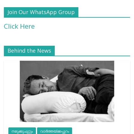
Join Our WhatsApp Group
Click Here
Behind the News
നമുക്കുചുറ്റും
വാർത്തയ്ക്കപ്പുറം