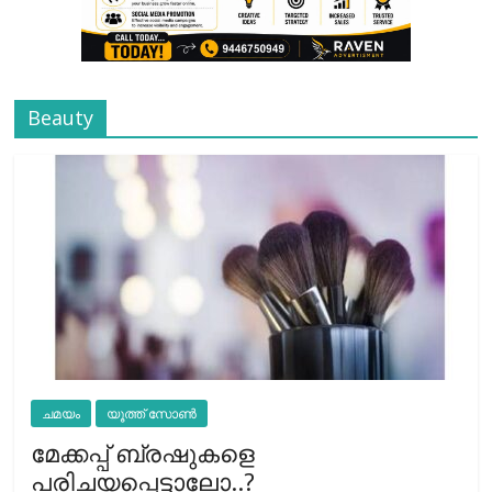
Beauty
ചമയം
യൂത്ത് സോൺ
മേക്കപ്പ് ബ്രഷുകളെ
പരിചയപ്പെട്ടാലോ..?