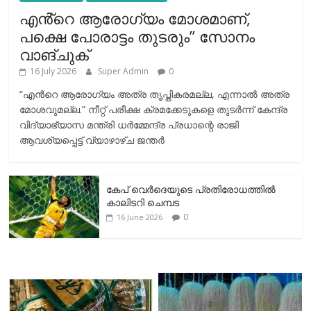
എൻ്റെ ആരോഗ്യം മോശമാണ്,
പക്ഷെ പോരാട്ടം തുടരും” സോനം
വാങ്ചുക്
16 July 2026
Super Admin
0
“എന്‍റെ ആരോഗ്യം അത്ര തൃപ്തികരമല്ല, എന്നാൽ അത്ര
മോശവുമല്ല.” നീറ്റ് പരീക്ഷ ക്രമക്കേടുകളെ തുടർന്ന് കേന്ദ്ര
വിദ്യാഭ്യാസ മന്ത്രി ധർമ്മേന്ദ്ര പ്രധാന്റെ രാജി
ആവശ്യപ്പെട്ട് വ്യാഴാഴ്ച ജന്തർ
കേപ് വെര്‍ദെയുടെ പ്രതിരോധത്തില്‍
കാലിടറി ചെമ്പട
0
16 June 2026