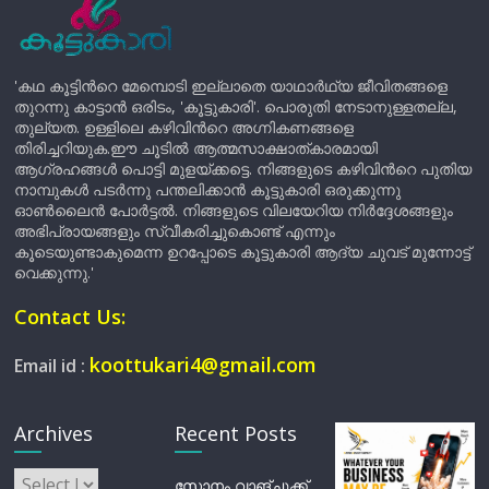
'കഥ കൂട്ടിന്‍റെ മേമ്പൊടി ഇല്ലാതെ യാഥാർഥ്യ ജീവിതങ്ങളെ
തുറന്നു കാട്ടാൻ ഒരിടം, 'കൂട്ടുകാരി'. പൊരുതി നേടാനുള്ളതല്ല,
തുല്യത. ഉള്ളിലെ കഴിവിന്‍റെ അഗ്നികണങ്ങളെ
തിരിച്ചറിയുക.ഈ ചൂടിൽ ആത്മസാക്ഷാത്കാരമായി
ആഗ്രഹങ്ങൾ പൊട്ടി മുളയ്ക്കട്ടെ. നിങ്ങളുടെ കഴിവിന്‍റെ പുതിയ
നാമ്പുകൾ പടർന്നു പന്തലിക്കാൻ കൂട്ടുകാരി ഒരുക്കുന്നു
ഓൺലൈൻ പോർട്ടൽ. നിങ്ങളുടെ വിലയേറിയ നിർദ്ദേശങ്ങളും
അഭിപ്രായങ്ങളും സ്വീകരിച്ചുകൊണ്ട് എന്നും
കൂടെയുണ്ടാകുമെന്ന ഉറപ്പോടെ കൂട്ടുകാരി ആദ്യ ചുവട് മുന്നോട്ട്
വെക്കുന്നു.'
Contact Us:
koottukari4@gmail.com
Email id :
Archives
Recent Posts
Archives
സോനം വാങ്ചുക്ക്