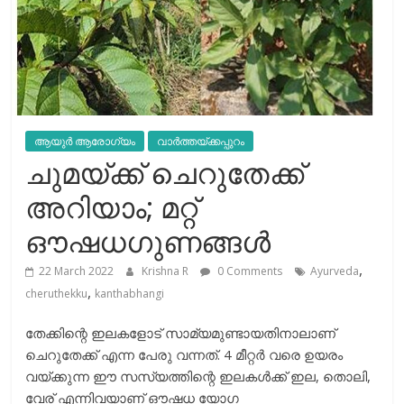
ആയുർ ആരോഗ്യം
വാർത്തയ്ക്കപ്പുറം
ചുമയ്ക്ക് ചെറുതേക്ക്
അറിയാം; മറ്റ്
ഔഷധഗുണങ്ങള്‍
,
22 March 2022
Krishna R
0 Comments
Ayurveda
,
cheruthekku
kanthabhangi
തേക്കിന്റെ ഇലകളോട് സാമ്യമുണ്ടായതിനാലാണ്
ചെറുതേക്ക് എന്ന പേരു വന്നത്. 4 മീറ്റർ വരെ ഉയരം
വയ്ക്കുന്ന ഈ സസ്യത്തിന്റെ ഇലകൾക്ക് ഇല, തൊലി,
വേര് എന്നിവയാണ് ഔഷധ യോഗ