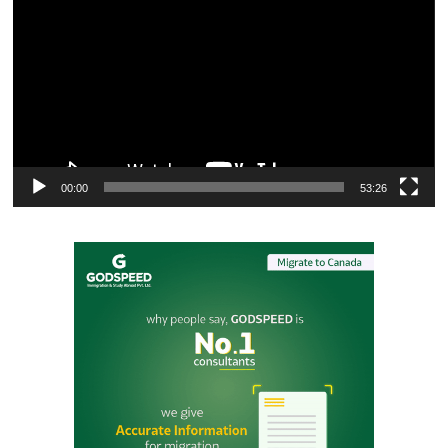
Player
00:00
53:26