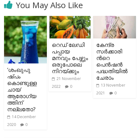
You May Also Like
റെഡ് ലേഡി
കേന്ദ്ര
പപ്പായ
സർക്കാരി
മനവും പേഴ്സും
ന്‍റെ
ഒരുപോലെ
പെൻഷൻ
‘ശംഖുപു
നിറയ്ക്കും
പദ്ധതിയില്‍
ഷ്പം
ചേരാം
21 November
കൊണ്ടുള്ള
13 November
2022
0
ചായ’
2021
0
ആരോഗ്യ
ത്തിന്
നല്ലതോ?
14 December
2020
0