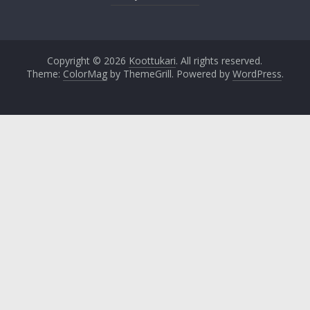
Copyright © 2026
Koottukari
. All rights reserved.
Theme:
ColorMag
by ThemeGrill. Powered by
WordPress
.