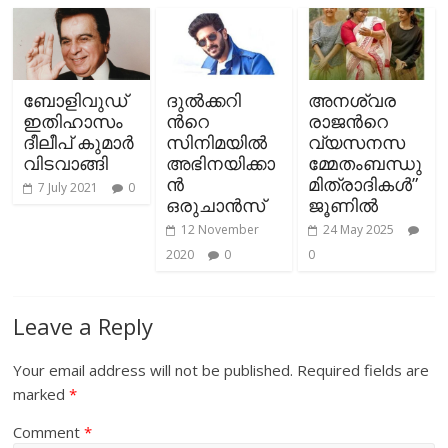
ബോളിവുഡ്
ദുല്‍ക്കറി
അനശ്വര
ഇതിഹാസം
ന്‍റെ
രാജന്‍റെ
ദീലീപ് കുമാർ
സിനിമയില്‍
വ്യസനസ
വിടവാങ്ങി
അഭിനയിക്കാ
മ്മേതംബന്ധു
ന്‍
മിത്രാദികൾ”
7 July 2021
0
ഒരുചാന്‍സ്
ജൂണില്‍
12 November
24 May 2025
2020
0
0
Leave a Reply
Your email address will not be published.
Required fields are
marked
*
Comment
*