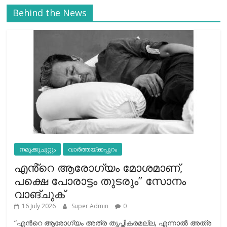
Behind the News
നമുക്കുചുറ്റും
വാർത്തയ്ക്കപ്പുറം
എൻ്റെ ആരോഗ്യം മോശമാണ്,
പക്ഷെ പോരാട്ടം തുടരും” സോനം
വാങ്ചുക്
16 July 2026
Super Admin
0
“എന്‍റെ ആരോഗ്യം അത്ര തൃപ്തികരമല്ല, എന്നാൽ അത്ര