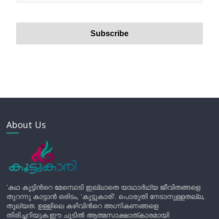
About Us
'കഥ കൂട്ടിന്‍റെ മേമ്പൊടി ഇല്ലാതെ യാഥാർഥ്യ ജീവിതങ്ങളെ
തുറന്നു കാട്ടാൻ ഒരിടം, 'കൂട്ടുകാരി'. പൊരുതി നേടാനുള്ളതല്ല,
തുല്യത. ഉള്ളിലെ കഴിവിന്‍റെ അഗ്നികണങ്ങളെ
തിരിച്ചറിയുക.ഈ ചൂടിൽ ആത്മസാക്ഷാത്കാരമായി