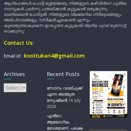
ആഗ്രഹങ്ങൾ പൊട്ടി മുളയ്ക്കട്ടെ. നിങ്ങളുടെ കഴിവിന്‍റെ പുതിയ
നാമ്പുകൾ പടർന്നു പന്തലിക്കാൻ കൂട്ടുകാരി ഒരുക്കുന്നു
ഓൺലൈൻ പോർട്ടൽ. നിങ്ങളുടെ വിലയേറിയ നിർദ്ദേശങ്ങളും
അഭിപ്രായങ്ങളും സ്വീകരിച്ചുകൊണ്ട് എന്നും
കൂടെയുണ്ടാകുമെന്ന ഉറപ്പോടെ കൂട്ടുകാരി ആദ്യ ചുവട് മുന്നോട്ട്
വെക്കുന്നു.'
Contact Us:
koottukari4@gmail.com
Email id :
Archives
Recent Posts
Archives
സോനം വാങ്ചുക്ക്
എന്ന അത്ഭുത
മനുഷ്യന്‍
16 July
2026
എൻ്റെ
ആരോഗ്യം
മോശമാണ്, പക്ഷെ