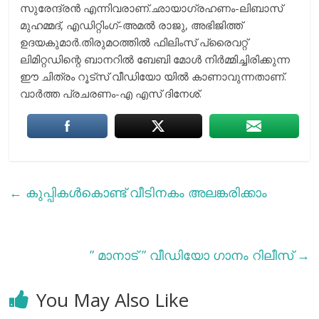
സുരേന്ദ്രന്‍ എന്നിവരാണ്.ഛായാഗ്രഹണം-ലിബാസ്
മുഹമ്മദ്, എഡിറ്റിംഗ്-അമൽ രാജു, അഭിജിത്ത്
ഉദയകുമാർ.തിരുമഠത്തിൽ ഫിലിംസ് പ്രൈവറ്റ്
ലിമിറ്റഡിന്റെ ബാനറില്‍ ബേബി മോൾ നിര്‍മ്മിച്ചിരിക്കുന്ന
ഈ ചിത്രം റൂട്സ് വീഡിയോ യിൽ കാണാവുന്നതാണ്.
വാർത്ത പ്രചരണം-എ എസ് ദിനേശ്.
←
കുപ്പികള്‍കൊണ്ട് വീടിനകം അലങ്കരിക്കാം
” മാനാട് ” വീഡിയോ ഗാനം റിലീസ്
→
You May Also Like