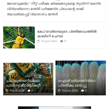
മോശവുമല്ല.” നീറ്റ് പരീക്ഷ ക്രമക്കേടുകളെ തുടർന്ന് കേന്ദ്ര
വിദ്യാഭ്യാസ മന്ത്രി ധർമ്മേന്ദ്ര പ്രധാന്റെ രാജി
ആവശ്യപ്പെട്ട് വ്യാഴാഴ്ച ജന്തർ
കേപ് വെര്‍ദെയുടെ പ്രതിരോധത്തില്‍
കാലിടറി ചെമ്പട
0
16 June 2026
ചില്ലുഭരണിയിലെ
ഐശ്വര്യത്തിന്‍റെ
പാരീസ് മിഠായികള്‍
പ്രതീകം ഓടപ്പൂ
16 July 2026
0
16 June 2026
0