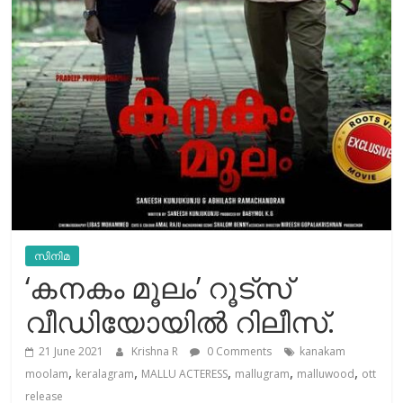
സിനിമ
‘കനകം മൂലം’ റൂട്സ്
വീഡിയോയിൽ റിലീസ്.
21 June 2021
Krishna R
0 Comments
kanakam
,
,
,
,
,
moolam
keralagram
MALLU ACTERESS
mallugram
malluwood
ott
release