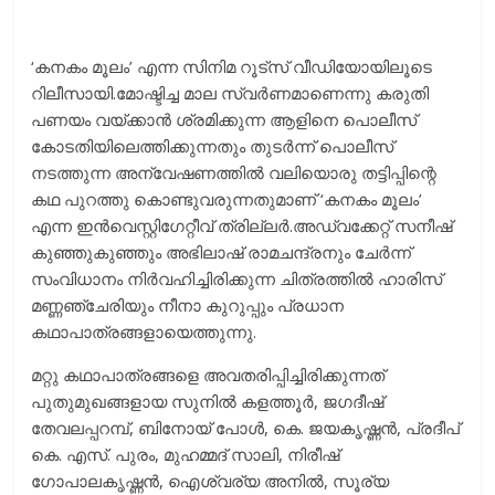
‘കനകം മൂലം’ എന്ന സിനിമ റൂട്സ് വീഡിയോയിലൂടെ
റിലീസായി.മോഷ്ടിച്ച മാല സ്വര്‍ണമാണെന്നു കരുതി
പണയം വയ്ക്കാന്‍ ശ്രമിക്കുന്ന ആളിനെ പൊലീസ്
കോടതിയിലെത്തിക്കുന്നതും തുടര്‍ന്ന് പൊലീസ്
നടത്തുന്ന അന്വേഷണത്തില്‍ വലിയൊരു തട്ടിപ്പിന്റെ
കഥ പുറത്തു കൊണ്ടുവരുന്നതുമാണ് ‘കനകം മൂലം’
എന്ന ഇൻവെസ്റ്റിഗേറ്റീവ് ത്രില്ലർ.അഡ്വക്കേറ്റ് സനീഷ്
കുഞ്ഞുകുഞ്ഞും അഭിലാഷ് രാമചന്ദ്രനും ചേർന്ന്
സംവിധാനം നിർവഹിച്ചിരിക്കുന്ന ചിത്രത്തിൽ ഹാരിസ്
മണ്ണഞ്ചേരിയും നീനാ കുറുപ്പും പ്രധാന
കഥാപാത്രങ്ങളായെത്തുന്നു.
മറ്റു കഥാപാത്രങ്ങളെ അവതരിപ്പിച്ചിരിക്കുന്നത്
പുതുമുഖങ്ങളായ സുനില്‍ കളത്തൂര്‍, ജഗദീഷ്
തേവലപ്പറമ്പ്, ബിനോയ് പോൾ, കെ. ജയകൃഷ്ണന്‍, പ്രദീപ്
കെ. എസ്. പുരം, മുഹമ്മദ് സാലി, നിരീഷ്
ഗോപാലകൃഷ്ണന്‍, ഐശ്വര്യ അനില്‍, സൂര്യ