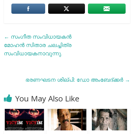
←
സംഗീത സംവിധായകൻ
മോഹൻ സിതാര ചലച്ചിത്ര
സംവിധായകനാവുന്നു.
ഭരണഘടന ശില്പി: ഡോ അംബേദ്ക്കർ
→
You May Also Like