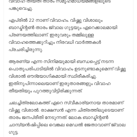
വിവാഹ തീയതി താരം സമൂഹമാധ്യമങ്ങളിലൂടെ
പങ്കുവെച്ചു.
ഏപ്രില്‍ 22 നാണ് വിവാഹം. വിഷ്ണു വിശാലും
ബാഡ്മിന്റണ്‍ താരം ജ്വാല ഗുട്ടയും ഏറെക്കാലമായി
പ്രണയത്തിലാണ്. ഇരുവരും തമ്മിലുള്ള
വിവാഹത്തെക്കുറിച്ചും നിരവധി വാര്‍ത്തകള്‍
പ്രചരിച്ചിരുന്നു.
ആരണ്യ എന്ന സിനിമയുമായി ബന്ധപ്പെട്ട് നടന്ന
പൊതുപരിപാടിയില്‍ വിവാഹം ഉടനുണ്ടാകുമെന്ന് വിഷ്ണു
വിശാല്‍ ഔദ്യോഗികമായി സ്ഥിരീകരിച്ചു.
ഇതിനുപിന്നാലെയാണ് ഇരുതാരങ്ങളും വിവാഹ
തീയതിയും പുറത്തുവിട്ടിരിക്കുന്നത്.
ചലച്ചിത്രലോകത്ത് ഏറെ സ്വീകാര്യനായ താരമാണ്
വിഷ്ണു വിശാല്‍. രാക്ഷസന്‍ എന്ന ചിത്രത്തിലൂടെയാണ്
താരം ജനപ്രീതി നേടുന്നത്. ലോക ബാഡ്മിന്റണ്‍
ചാമ്പ്യന്‍ഷിപ്പിലെ വെങ്കല മെഡല്‍ ജേതാവാണ് ജ്വാല
ഗുട്ട.