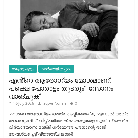
നമുക്കുചുറ്റും
വാർത്തയ്ക്കപ്പുറം
എൻ്റെ ആരോഗ്യം മോശമാണ്,
പക്ഷെ പോരാട്ടം തുടരും” സോനം
വാങ്ചുക്
16 July 2026
Super Admin
0
“എന്‍റെ ആരോഗ്യം അത്ര തൃപ്തികരമല്ല, എന്നാൽ അത്ര
മോശവുമല്ല.” നീറ്റ് പരീക്ഷ ക്രമക്കേടുകളെ തുടർന്ന് കേന്ദ്ര
വിദ്യാഭ്യാസ മന്ത്രി ധർമ്മേന്ദ്ര പ്രധാന്റെ രാജി
ആവശ്യപ്പെട്ട് വ്യാഴാഴ്ച ജന്തർ