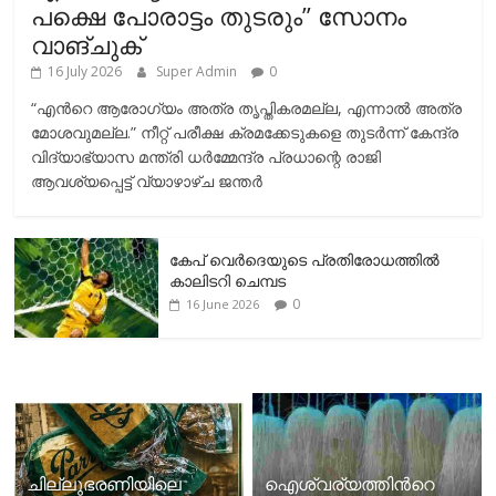
പക്ഷെ പോരാട്ടം തുടരും” സോനം
വാങ്ചുക്
16 July 2026
Super Admin
0
“എന്‍റെ ആരോഗ്യം അത്ര തൃപ്തികരമല്ല, എന്നാൽ അത്ര
മോശവുമല്ല.” നീറ്റ് പരീക്ഷ ക്രമക്കേടുകളെ തുടർന്ന് കേന്ദ്ര
വിദ്യാഭ്യാസ മന്ത്രി ധർമ്മേന്ദ്ര പ്രധാന്റെ രാജി
ആവശ്യപ്പെട്ട് വ്യാഴാഴ്ച ജന്തർ
കേപ് വെര്‍ദെയുടെ പ്രതിരോധത്തില്‍
കാലിടറി ചെമ്പട
0
16 June 2026
ചില്ലുഭരണിയിലെ
ഐശ്വര്യത്തിന്‍റെ