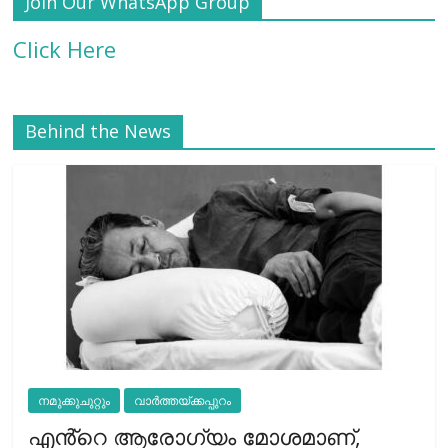
Join Our WhatsApp Group
Click Here
Behind the News
നമുക്കുചുറ്റും
വാർത്തയ്ക്കപ്പുറം
എൻ്റെ ആരോഗ്യം മോശമാണ്,