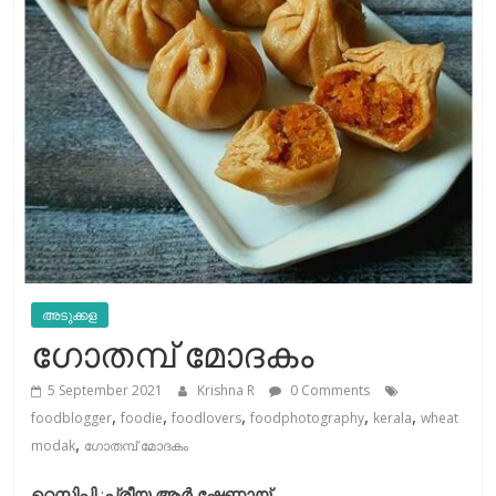
അടുക്കള
ഗോതമ്പ് മോദകം
5 September 2021
Krishna R
0 Comments
,
,
,
,
,
foodblogger
foodie
foodlovers
foodphotography
kerala
wheat
,
modak
ഗോതമ്പ് മോദകം
റെസിപ്പി
:
പ്രീയ ആര്‍ ഷേണായ്