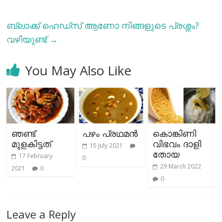
ബ്ലാക്ക് ഹെഡ്സ് ആണോ നിങ്ങളുടെ പ്രശ്നം?
വഴിയുണ്ട്
→
You May Also Like
ഞണ്ട്
പഴം പ്രഥമൻ
കൊങ്കിണി
മുളകിട്ടത്
വിഭവം ദാളി
15 July 2021
തോയ
17 February
0
29 March 2022
2021
0
0
Leave a Reply