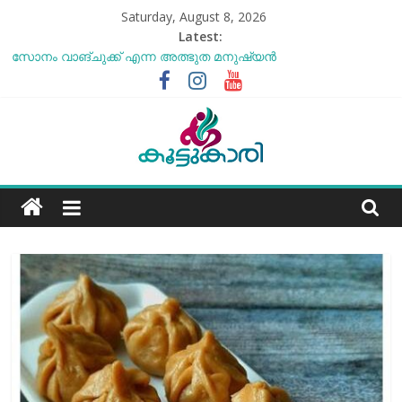
Skip
Saturday, August 8, 2026
to
Latest:
content
സോനം വാങ്ചുക്ക് എന്ന അത്ഭുത മനുഷ്യന്‍
എൻ്റെ ആരോഗ്യം മോശമാണ്, പക്ഷെ പോരാട്ടം തുടരും”
സോനം വാങ്ചുക്
ബീന്‍സ് കൃഷി കേരളത്തിലെ
കാലാവസ്ഥയ്ക്ക്അനുയോജ്യമോ?..
തക്കാളി ചോറ്
Koottukari
ചില്ലുഭരണിയിലെ പാരീസ് മിഠായികള്‍
Kottukari