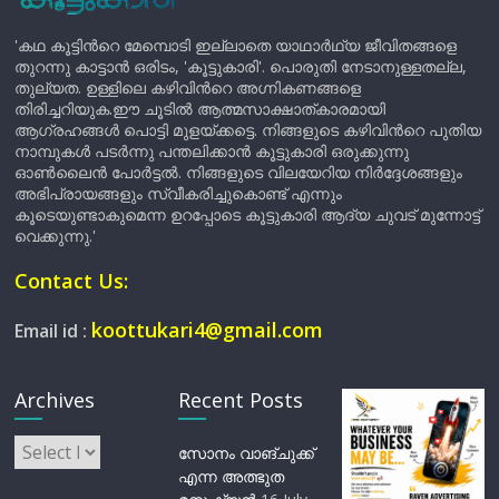
'കഥ കൂട്ടിന്‍റെ മേമ്പൊടി ഇല്ലാതെ യാഥാർഥ്യ ജീവിതങ്ങളെ
തുറന്നു കാട്ടാൻ ഒരിടം, 'കൂട്ടുകാരി'. പൊരുതി നേടാനുള്ളതല്ല,
തുല്യത. ഉള്ളിലെ കഴിവിന്‍റെ അഗ്നികണങ്ങളെ
തിരിച്ചറിയുക.ഈ ചൂടിൽ ആത്മസാക്ഷാത്കാരമായി
ആഗ്രഹങ്ങൾ പൊട്ടി മുളയ്ക്കട്ടെ. നിങ്ങളുടെ കഴിവിന്‍റെ പുതിയ
നാമ്പുകൾ പടർന്നു പന്തലിക്കാൻ കൂട്ടുകാരി ഒരുക്കുന്നു
ഓൺലൈൻ പോർട്ടൽ. നിങ്ങളുടെ വിലയേറിയ നിർദ്ദേശങ്ങളും
അഭിപ്രായങ്ങളും സ്വീകരിച്ചുകൊണ്ട് എന്നും
കൂടെയുണ്ടാകുമെന്ന ഉറപ്പോടെ കൂട്ടുകാരി ആദ്യ ചുവട് മുന്നോട്ട്
വെക്കുന്നു.'
Contact Us:
koottukari4@gmail.com
Email id :
Archives
Recent Posts
Archives
സോനം വാങ്ചുക്ക്
എന്ന അത്ഭുത