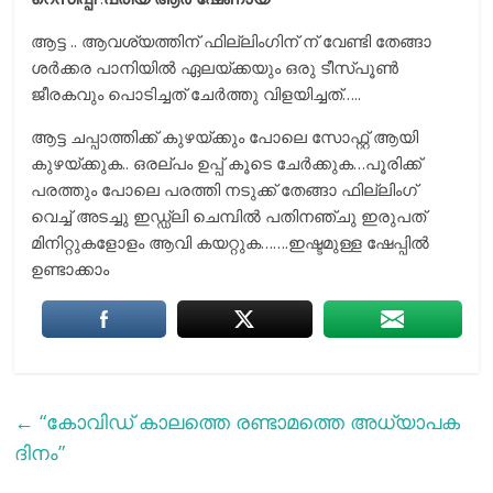
ആട്ട .. ആവശ്യത്തിന് ഫില്ലിംഗിന് ന് വേണ്ടി തേങ്ങാ
ശർക്കര പാനിയിൽ ഏലയ്ക്കയും ഒരു ടീസ്പൂൺ
ജീരകവും പൊടിച്ചത് ചേർത്തു വിളയിച്ചത്…..
ആട്ട ചപ്പാത്തിക്ക് കുഴയ്ക്കും പോലെ സോഫ്റ്റ് ആയി
കുഴയ്ക്കുക.. ഒരല്പം ഉപ്പ് കൂടെ ചേർക്കുക…പൂരിക്ക്
പരത്തും പോലെ പരത്തി നടുക്ക് തേങ്ങാ ഫില്ലിംഗ്
വെച്ച് അടച്ചു ഇഡ്ഡ്ലി ചെമ്പിൽ പതിനഞ്ചു ഇരുപത്
മിനിറ്റുകളോളം ആവി കയറ്റുക…….ഇഷ്ടമുള്ള ഷേപ്പിൽ
ഉണ്ടാക്കാം
←
“കോവിഡ് കാലത്തെ രണ്ടാമത്തെ അധ്യാപക
ദിനം”