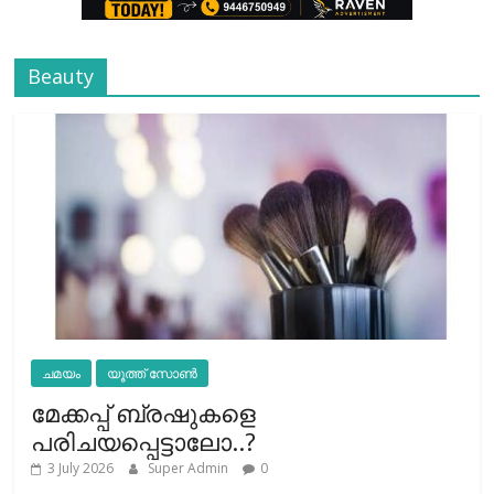
Beauty
ചമയം
യൂത്ത് സോൺ
മേക്കപ്പ് ബ്രഷുകളെ
പരിചയപ്പെട്ടാലോ..?
3 July 2026
Super Admin
0