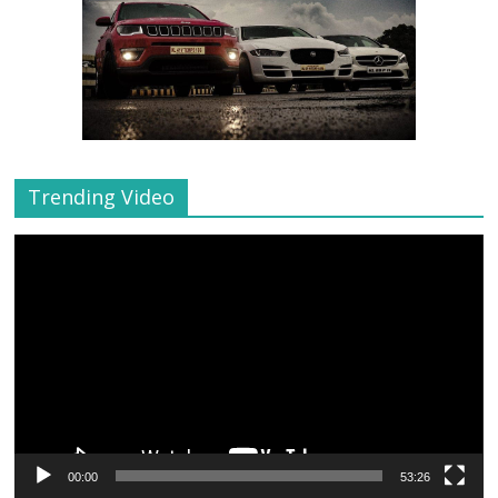
Trending Video
Video
Player
00:00
53:26