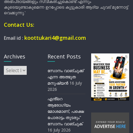
അഭിപ്രായങ്ങളും സ്വീകരിച്ചുകൊണ്ട് എന്നും
കൂടെയുണ്ടാകുമെന്ന ഉറപ്പോടെ കൂട്ടുകാരി ആദ്യ ചുവട് മുന്നോട്ട്
വെക്കുന്നു.'
Contact Us:
koottukari4@gmail.com
Email id :
Archives
Recent Posts
Archives
സോനം വാങ്ചുക്ക്
എന്ന അത്ഭുത
മനുഷ്യന്‍
16 July
2026
എൻ്റെ
ആരോഗ്യം
മോശമാണ്, പക്ഷെ
പോരാട്ടം തുടരും”
സോനം വാങ്ചുക്
16 July 2026