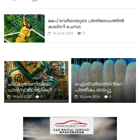
കേപ് വെര്‍ദെയുടെ പ്രതിരോധത്തില്‍
കാലിടറി ചെമ്പട
0
16 June 2026
ചില്ലുഭരണിയിലെ
ഐശ്വര്യത്തിന്‍റെ
പാരീസ് മിഠായികള്‍
പ്രതീകം ഓടപ്പൂ
16 July 2026
0
16 June 2026
0