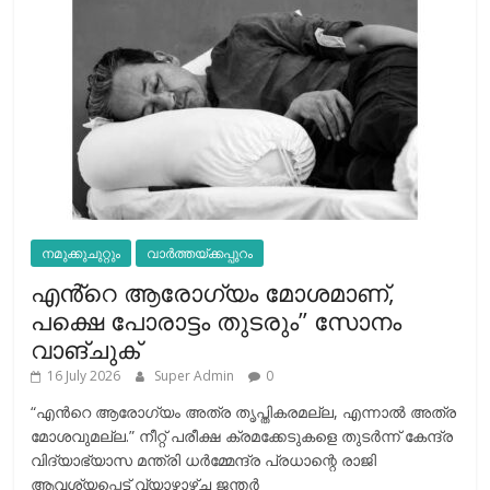
നമുക്കുചുറ്റും
വാർത്തയ്ക്കപ്പുറം
എൻ്റെ ആരോഗ്യം മോശമാണ്,
പക്ഷെ പോരാട്ടം തുടരും” സോനം
വാങ്ചുക്
16 July 2026
Super Admin
0
“എന്‍റെ ആരോഗ്യം അത്ര തൃപ്തികരമല്ല, എന്നാൽ അത്ര
മോശവുമല്ല.” നീറ്റ് പരീക്ഷ ക്രമക്കേടുകളെ തുടർന്ന് കേന്ദ്ര
വിദ്യാഭ്യാസ മന്ത്രി ധർമ്മേന്ദ്ര പ്രധാന്റെ രാജി
ആവശ്യപ്പെട്ട് വ്യാഴാഴ്ച ജന്തർ