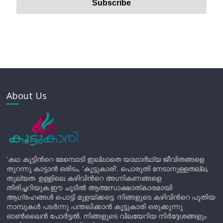
About Us
'കഥ കൂട്ടിന്‍റെ മേമ്പൊടി ഇല്ലാതെ യാഥാർഥ്യ ജീവിതങ്ങളെ
തുറന്നു കാട്ടാൻ ഒരിടം, 'കൂട്ടുകാരി'. പൊരുതി നേടാനുള്ളതല്ല,
തുല്യത. ഉള്ളിലെ കഴിവിന്‍റെ അഗ്നികണങ്ങളെ
തിരിച്ചറിയുക.ഈ ചൂടിൽ ആത്മസാക്ഷാത്കാരമായി
ആഗ്രഹങ്ങൾ പൊട്ടി മുളയ്ക്കട്ടെ. നിങ്ങളുടെ കഴിവിന്‍റെ പുതിയ
നാമ്പുകൾ പടർന്നു പന്തലിക്കാൻ കൂട്ടുകാരി ഒരുക്കുന്നു
ഓൺലൈൻ പോർട്ടൽ. നിങ്ങളുടെ വിലയേറിയ നിർദ്ദേശങ്ങളും