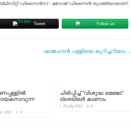
്ലിസിറ്റി ഡിസൈന്‍സ് – മനോജ് ഡിസൈന്‍ തുടങ്ങിയവരാണ്
Tweet
Follow us
ഷാജഹാന്‍ പള്ളിയെ കുറിച്ചറിയാം
ണപ്പള്ളിൽ
ചിരിപ്പിച്ച് “വിശുദ്ധ മെജോ”
ായകനാവുന്ന
ട്രെയിലർ കാണാം
22 July 2022
0
er 2021
0