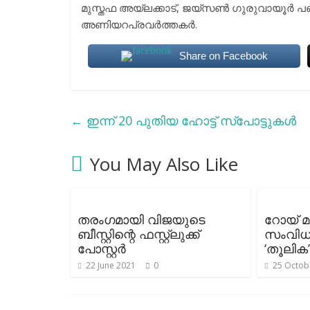
മുസ്തഫ അയ്ലക്കാട്, ജയ്സൺ ഗുരുവായൂർ പബ
അണിയറപ്രവര്‍ത്തകര്‍.
Share on Facebook
←
ഇന്ന് 20 പുതിയ ഹോട്ട് സ്‌പോട്ടുകൾ
You May Also Like
തരംഗമായി വിജയുടെ
റോയ് മ
ബീസ്റ്റിന്റെ ഫസ്റ്റ്ലുക്ക്
സംവിധ
പോസ്റ്റർ
‘തൂലിക’
22 June 2021
0
25 Octob