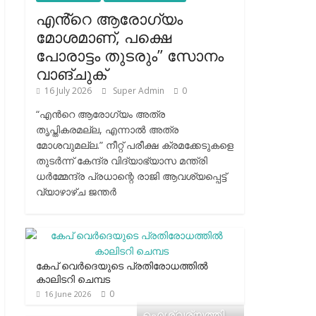
എൻ്റെ ആരോഗ്യം
മോശമാണ്, പക്ഷെ
പോരാട്ടം തുടരും” സോനം
വാങ്ചുക്
16 July 2026
Super Admin
0
“എന്‍റെ ആരോഗ്യം അത്ര
തൃപ്തികരമല്ല, എന്നാൽ അത്ര
മോശവുമല്ല.” നീറ്റ് പരീക്ഷ ക്രമക്കേടുകളെ
തുടർന്ന് കേന്ദ്ര വിദ്യാഭ്യാസ മന്ത്രി
ധർമ്മേന്ദ്ര പ്രധാന്റെ രാജി ആവശ്യപ്പെട്ട്
വ്യാഴാഴ്ച ജന്തർ
കേപ് വെര്‍ദെയുടെ പ്രതിരോധത്തില്‍
കാലിടറി ചെമ്പട
0
16 June 2026
ഐശ്വര്യത്തി