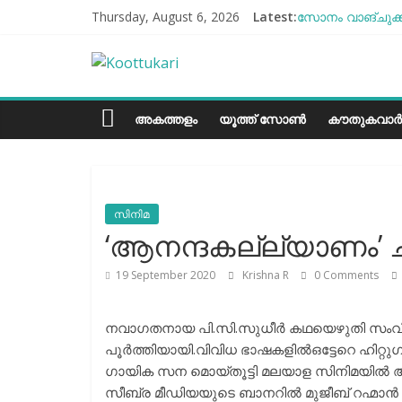
Skip
Thursday, August 6, 2026
Latest:
സോനം വാങ്ചുക്ക
to
എൻ്റെ ആരോഗ്യം
content
Koottukari
ബീന്‍സ് കൃഷി ക
തക്കാളി ചോറ്
ചില്ലുഭരണിയിലെ
Kottukari
അകത്തളം
യൂത്ത് സോൺ
കൗതുകവാർ
സിനിമ
‘ആനന്ദകല്ല്യാണം’ 
19 September 2020
Krishna R
0 Comments
നവാഗതനായ പി.സി.സുധീർ കഥയെഴുതി സംവിധ
പൂർത്തിയായി.വിവിധ ഭാഷകളില്‍ഒട്ടേറെ ഹിറ്റുഗാ
ഗായിക സന മൊയ്തൂട്ടി മലയാള സിനിമയില്‍ ആ
സീബ്ര മീഡിയയുടെ ബാനറില്‍ മുജീബ് റഹ്മാൻ ചിത