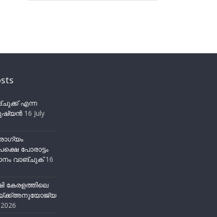
sts
ുക്ക് എന്ന
ഷ്യന്‍
16 July
ോഗ്യം
ക്ഷെ പോരാട്ടം
നം വാങ്ചുക്
16
ഷി കേരളത്തിലെ
്ക്ക്അനുയോജ്യ
y 2026