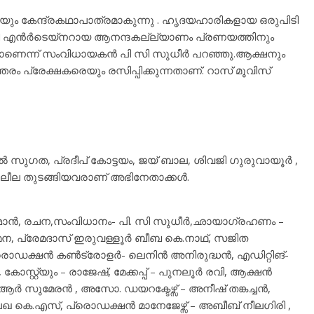
ചനയും കേന്ദ്രകഥാപാത്രമാകുന്നു . ഹൃദയഹാരികളായ ഒരുപിടി
 എന്‍ര്‍ടെയ്നറായ ആനന്ദകല്ല്യാണം പ്രണയത്തിനും
ാണെന്ന് സംവിധായകന്‍ പി സി സുധീര്‍ പറഞ്ഞു.ആക്ഷനും
 പ്രേക്ഷകരെയും രസിപ്പിക്കുന്നതാണ്. റാസ് മൂവിസ്
ുനില്‍ സുഗത, പ്രദീപ് കോട്ടയം, ജയ് ബാല, ശിവജി ഗുരുവായൂര്‍ ,
ളി ലീല തുടങ്ങിയവരാണ് അഭിനേതാക്കള്‍.
ഹ്മാന്‍, രചന,സംവിധാനം- പി. സി സുധീര്‍,ഛായാഗ്രഹണം –
മന, പ്രേമദാസ് ഇരുവള്ളൂർ ബീബ കെ.നാഥ്, സജിത
്ഷന്‍ കണ്‍ട്രോളര്‍- ലെനിന്‍ അനിരുദ്ധന്‍, എഡിറ്റിങ്-
 കോസ്റ്റ്യും – രാജേഷ്, മേക്കപ്പ് – പുനലൂര്‍ രവി, ആക്ഷന്‍
ആര്‍ സുമേരന്‍ , അസോ. ഡയറക്ടേഴ്സ് – അനീഷ് തങ്കച്ചന്‍,
ീലേഖ കെ.എസ്, പ്രൊഡക്ഷന്‍ മാനേജേഴ്സ് – അബീബ് നീലഗിരി ,