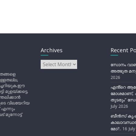
Archives
Recent Po
Archives
സോനം വാങ്ച
അത്ഭുത മനു
ിതങ്ങളെ
2026
ുള്ളതല്ല,
ിച്ചറിയുക.ഈ
എൻ്റെ ആര
ുളയ്ക്കട്ടെ.
മോശമാണ്, പ
്തലിക്കാൻ
തുടരും” സോ
ളുടെ വിലയേറിയ
July 2026
 എന്നും
 മുന്നോട്ട്
ബീന്‍സ് കൃ
കാലാവസ്ഥയ
മോ?..
16 Jul