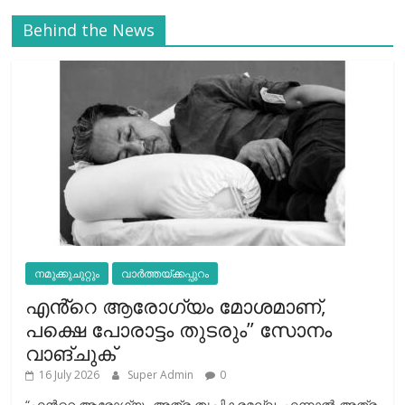
Behind the News
നമുക്കുചുറ്റും
വാർത്തയ്ക്കപ്പുറം
എൻ്റെ ആരോഗ്യം മോശമാണ്,
പക്ഷെ പോരാട്ടം തുടരും” സോനം
വാങ്ചുക്
16 July 2026
Super Admin
0
“എന്‍റെ ആരോഗ്യം അത്ര തൃപ്തികരമല്ല, എന്നാൽ അത്ര