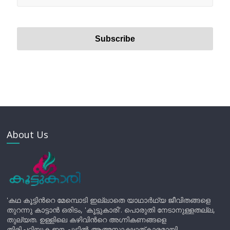
About Us
'കഥ കൂട്ടിന്‍റെ മേമ്പൊടി ഇല്ലാതെ യാഥാർഥ്യ ജീവിതങ്ങളെ
തുറന്നു കാട്ടാൻ ഒരിടം, 'കൂട്ടുകാരി'. പൊരുതി നേടാനുള്ളതല്ല,
തുല്യത. ഉള്ളിലെ കഴിവിന്‍റെ അഗ്നികണങ്ങളെ
തിരിച്ചറിയുക.ഈ ചൂടിൽ ആത്മസാക്ഷാത്കാരമായി