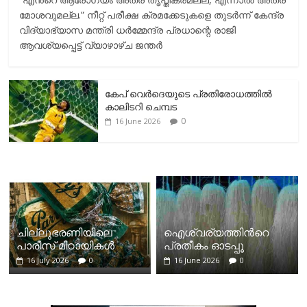
മോശവുമല്ല.” നീറ്റ് പരീക്ഷ ക്രമക്കേടുകളെ തുടർന്ന് കേന്ദ്ര
വിദ്യാഭ്യാസ മന്ത്രി ധർമ്മേന്ദ്ര പ്രധാന്റെ രാജി
ആവശ്യപ്പെട്ട് വ്യാഴാഴ്ച ജന്തർ
കേപ് വെര്‍ദെയുടെ പ്രതിരോധത്തില്‍
കാലിടറി ചെമ്പട
0
16 June 2026
ചില്ലുഭരണിയിലെ
ഐശ്വര്യത്തിന്‍റെ
പാരീസ് മിഠായികള്‍
പ്രതീകം ഓടപ്പൂ
16 July 2026
0
16 June 2026
0