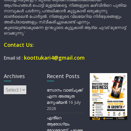
ആഗ്രഹങ്ങൾ പൊട്ടി മുളയ്ക്കട്ടെ. നിങ്ങളുടെ കഴിവിന്‍റെ പുതിയ
നാമ്പുകൾ പടർന്നു പന്തലിക്കാൻ കൂട്ടുകാരി ഒരുക്കുന്നു
ഓൺലൈൻ പോർട്ടൽ. നിങ്ങളുടെ വിലയേറിയ നിർദ്ദേശങ്ങളും
അഭിപ്രായങ്ങളും സ്വീകരിച്ചുകൊണ്ട് എന്നും
കൂടെയുണ്ടാകുമെന്ന ഉറപ്പോടെ കൂട്ടുകാരി ആദ്യ ചുവട് മുന്നോട്ട്
വെക്കുന്നു.'
Contact Us:
koottukari4@gmail.com
Email id :
Archives
Recent Posts
Archives
സോനം വാങ്ചുക്ക്
എന്ന അത്ഭുത
മനുഷ്യന്‍
16 July
2026
എൻ്റെ
ആരോഗ്യം
മോശമാണ്, പക്ഷെ