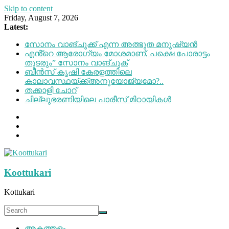
Skip to content
Friday, August 7, 2026
Latest:
സോനം വാങ്ചുക്ക് എന്ന അത്ഭുത മനുഷ്യന്‍
എൻ്റെ ആരോഗ്യം മോശമാണ്, പക്ഷെ പോരാട്ടം
തുടരും” സോനം വാങ്ചുക്
ബീന്‍സ് കൃഷി കേരളത്തിലെ
കാലാവസ്ഥയ്ക്ക്അനുയോജ്യമോ?..
തക്കാളി ചോറ്
ചില്ലുഭരണിയിലെ പാരീസ് മിഠായികള്‍
Koottukari
Kottukari
അകത്തളം