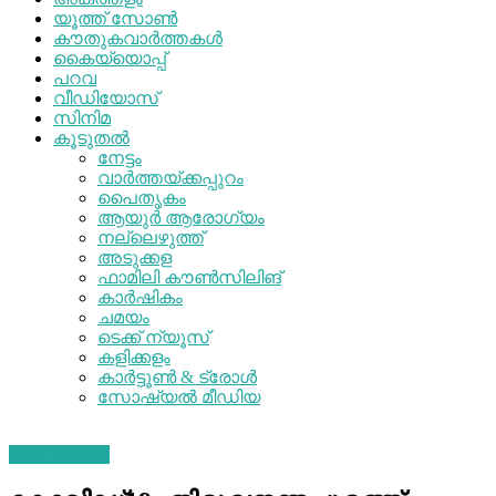
യൂത്ത് സോൺ
കൗതുകവാർത്തകൾ
കൈയ്യൊപ്പ്
പറവ
വീഡിയോസ്
സിനിമ
കൂടുതൽ
നേട്ടം
വാർത്തയ്ക്കപ്പുറം
പൈതൃകം
ആയുർ ആരോഗ്യം
നല്ലെഴുത്ത്
അടുക്കള
ഫാമിലി കൗൺസിലിങ്
കാർഷികം
ചമയം
ടെക്ക് ന്യൂസ്
കളിക്കളം
കാർട്ടൂൺ & ട്രോൾ
സോഷ്യല്‍ മീഡിയ
Uncategorised