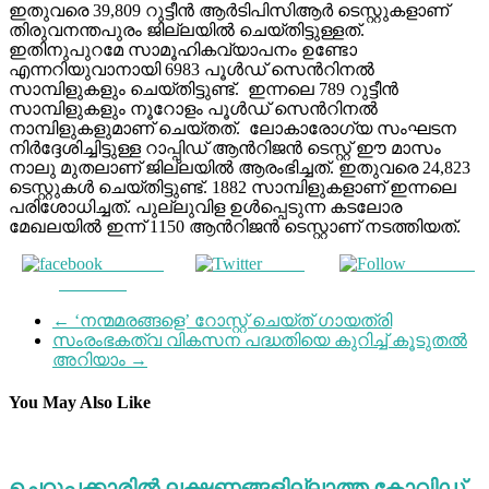
ഇതുവരെ 39,809 റുട്ടീന്‍ ആര്‍ടിപിസിആര്‍ ടെസ്റ്റുകളാണ്
തിരുവനന്തപുരം ജില്ലയില്‍ ചെയ്തിട്ടുള്ളത്.
ഇതിനുപുറമേ സാമൂഹികവ്യാപനം ഉണ്ടോ
എന്നറിയുവാനായി 6983 പൂള്‍ഡ് സെന്‍റിനല്‍
സാമ്പിളുകളും ചെയ്തിട്ടുണ്ട്. ഇന്നലെ 789 റുട്ടീന്‍
സാമ്പിളുകളും നൂറോളം പൂള്‍ഡ് സെന്‍റിനല്‍
നാമ്പിളുകളുമാണ് ചെയ്തത്. ലോകാരോഗ്യ സംഘടന
നിര്‍ദ്ദേശിച്ചിട്ടുള്ള റാപ്പിഡ് ആന്‍റിജന്‍ ടെസ്റ്റ് ഈ മാസം
നാലു മുതലാണ് ജില്ലയില്‍ ആരംഭിച്ചത്. ഇതുവരെ 24,823
ടെസ്റ്റുകള്‍ ചെയ്തിട്ടുണ്ട്. 1882 സാമ്പിളുകളാണ് ഇന്നലെ
പരിശോധിച്ചത്. പുല്ലുവിള ഉള്‍പ്പെടുന്ന കടലോര
മേഖലയില്‍ ഇന്ന് 1150 ആന്‍റിജന്‍ ടെസ്റ്റാണ് നടത്തിയത്.
Share on
Tweet
Follow us
Facebook
←
‘നന്മമരങ്ങളെ’ റോസ്റ്റ് ചെയ്ത് ഗായത്രി
സംരംഭകത്വ വികസന പദ്ധതിയെ കുറിച്ച് കൂടുതല്‍
അറിയാം
→
You May Also Like
ചെറുപ്പക്കാരില്‍ ലക്ഷണങ്ങളില്ലാത്ത കോവിഡ്