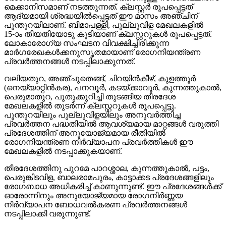
മെക്കാനിസമാണ് നടത്തുന്നത്. ക്ലസ്റ്റര്‍ രൂപപ്പെട്ടത്
ആദ്യമായി ശ്രദ്ധയില്‍പ്പെട്ടത് ഈ മാസം അഞ്ചിന്
പൂന്തുറയിലാണ്. ബീമാപള്ളി, പുല്ലുവിള മേഖലകളില്‍
15-ാം തീയതിയോടു കൂടിയാണ് ക്ലസ്റ്ററുകള്‍ രൂപപ്പെട്ടത്.
ലോകാരോഗ്യ സംഘടന വിവക്ഷിച്ചിരിക്കുന്ന
മാര്‍ഗരേഖകള്‍ക്കനുസൃതമായാണ് രോഗനിയന്ത്രണ
പ്രവര്‍ത്തനങ്ങള്‍ നടപ്പിലാക്കുന്നത്.
വലിയതുറ, അഞ്ചുതെങ്ങ്, ചിറയിന്‍കീഴ്, കുളത്തൂര്‍
(നെയ്യാറ്റിന്‍കര), പനവൂര്‍, കടയ്ക്കാവൂര്‍, കുന്നത്തുകാല്‍,
പെരുമാതുറ, പുതുക്കുറിച്ചി തുടങ്ങിയ തീരദേശ
മേഖലകളില്‍ തുടര്‍ന്ന് ക്ലസ്റ്ററുകള്‍ രൂപപ്പെട്ടു.
പൂന്തുറയിലും പുല്ലുവിളയിലും അനുവര്‍ത്തിച്ച
പ്രവര്‍ത്തന പദ്ധതിയില്‍ ആവശ്യമായ മാറ്റങ്ങള്‍ വരുത്തി
പ്രദേശത്തിന് അനുയോജ്യമായ രീതിയില്‍
രോഗനിയന്ത്രണ നിര്‍വ്യാപന പ്രവര്‍ത്തികള്‍ ഈ
മേഖലകളില്‍ നടപ്പാക്കുകയാണ്.
തീരദേശത്തിനു പുറമേ പാറശ്ശാല, കുന്നത്തുകാല്‍, പട്ടം,
പെരുങ്കിടവിള, ബാലരാമപുരം, കാട്ടാക്കട പ്രദേശങ്ങളിലും
രോഗബാധ അധികരിച്ച് കാണുന്നുണ്ട്. ഈ പ്രദേശങ്ങള്‍ക്ക്
ഓരോന്നിനും അനുയോജ്യമായ രോഗനിര്‍ണ്ണയ
നിര്‍വ്യാപന ബോധവല്‍കരണ പ്രവര്‍ത്തനങ്ങള്‍
നടപ്പിലാക്കി വരുന്നുണ്ട്.