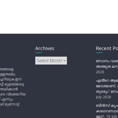
Archives
Recent Po
Archives
സോനം വാങ്ച
അത്ഭുത മനു
ിതങ്ങളെ
2026
ുള്ളതല്ല,
ിച്ചറിയുക.ഈ
എൻ്റെ ആര
ുളയ്ക്കട്ടെ.
മോശമാണ്, പ
്തലിക്കാൻ
തുടരും” സോ
ളുടെ വിലയേറിയ
July 2026
 എന്നും
 മുന്നോട്ട്
ബീന്‍സ് കൃ
കാലാവസ്ഥയ
മോ?..
16 Jul