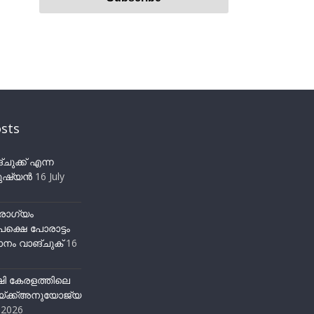
sts
ുക്ക് എന്ന
ഷ്യന്‍
16 July
ോഗ്യം
ക്ഷെ പോരാട്ടം
നം വാങ്ചുക്
16
ഷി കേരളത്തിലെ
്ക്ക്അനുയോജ്യ
y 2026