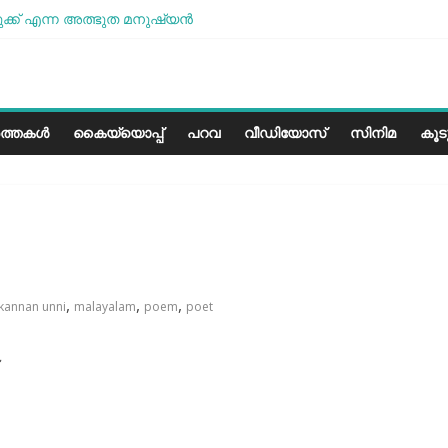
്ക് എന്ന അത്ഭുത മനുഷ്യന്‍
ം മോശമാണ്, പക്ഷെ പോരാട്ടം തുടരും” സോനം വാങ്ചുക്
 കേരളത്തിലെ കാലാവസ്ഥയ്ക്ക്അനുയോജ്യമോ?..
ലെ പാരീസ് മിഠായികള്‍
ത്തകൾ
കൈയ്യൊപ്പ്
പറവ
വീഡിയോസ്
സിനിമ
കൂ
,
,
,
 kannan unni
malayalam
poem
poet