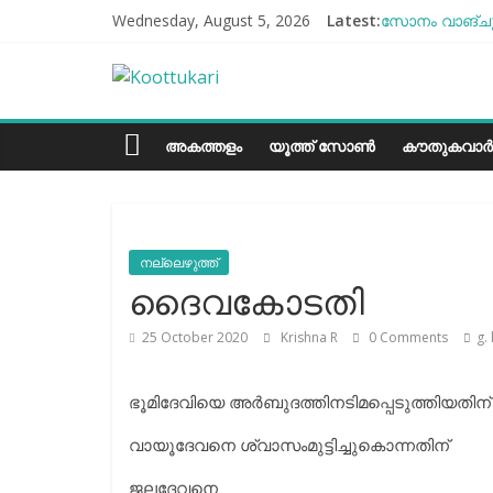
Skip
Wednesday, August 5, 2026
Latest:
സോനം വാങ്ചുക
to
എൻ്റെ ആരോഗ്യ
content
Koottukari
ബീന്‍സ് കൃഷി
തക്കാളി ചോറ്
ചില്ലുഭരണിയി
Kottukari
അകത്തളം
യൂത്ത് സോൺ
കൗതുകവാർ
നല്ലെഴുത്ത്
ദൈവകോടതി
25 October 2020
Krishna R
0 Comments
g.
ഭൂമിദേവിയെ അർബുദത്തിനടിമപ്പെടുത്തിയതിന്
വായൂദേവനെ ശ്വാസംമുട്ടിച്ചുകൊന്നതിന്
ജലദേവനെ