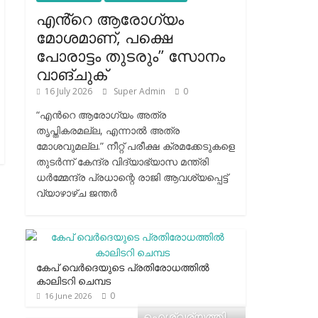
എൻ്റെ ആരോഗ്യം
മോശമാണ്, പക്ഷെ
പോരാട്ടം തുടരും” സോനം
വാങ്ചുക്
16 July 2026
Super Admin
0
“എന്‍റെ ആരോഗ്യം അത്ര
തൃപ്തികരമല്ല, എന്നാൽ അത്ര
മോശവുമല്ല.” നീറ്റ് പരീക്ഷ ക്രമക്കേടുകളെ
തുടർന്ന് കേന്ദ്ര വിദ്യാഭ്യാസ മന്ത്രി
ധർമ്മേന്ദ്ര പ്രധാന്റെ രാജി ആവശ്യപ്പെട്ട്
വ്യാഴാഴ്ച ജന്തർ
കേപ് വെര്‍ദെയുടെ പ്രതിരോധത്തില്‍
കാലിടറി ചെമ്പട
0
16 June 2026
ഐശ്വര്യത്തി