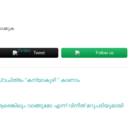
ാക്കുക
Tweet
Follow us
്വചിത്രം “കന്യാകുഴി ” കാണാം
ആരെങ്കിലും വാങ്ങുമോ എന്ന് വിനീത് മറുപടിയുമായി