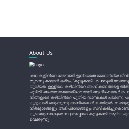
About Us
'കഥ കൂട്ടിന്‍റെ മേമ്പൊടി ഇല്ലാതെ യാഥാർഥ്യ ജീവ
തുറന്നു കാട്ടാൻ ഒരിടം, 'കൂട്ടുകാരി'. പൊരുതി നേടാന
തുല്യത. ഉള്ളിലെ കഴിവിന്‍റെ അഗ്നികണങ്ങളെ തിര
ചൂടിൽ ആത്മസാക്ഷാത്കാരമായി ആഗ്രഹങ്ങൾ പൊട്ടി മ
നിങ്ങളുടെ കഴിവിന്‍റെ പുതിയ നാമ്പുകൾ പടർന്നു പന
കൂട്ടുകാരി ഒരുക്കുന്നു ഓൺലൈൻ പോർട്ടൽ. നിങ്ങ
നിർദ്ദേശങ്ങളും അഭിപ്രായങ്ങളും സ്വീകരിച്ചുകൊണ്ട്
കൂടെയുണ്ടാകുമെന്ന ഉറപ്പോടെ കൂട്ടുകാരി ആദ്യ ചുവട്
വെക്കുന്നു.'