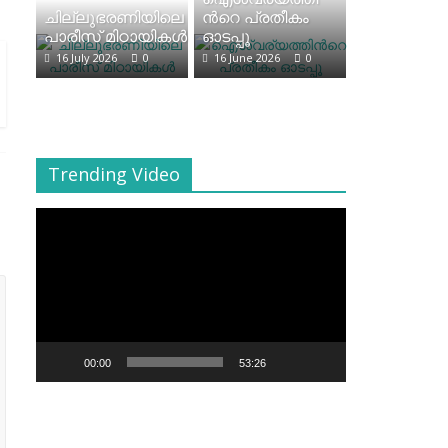
ചില്ലുഭരണിയിലെ
ന്‍റെ പ്രതീകം
പാരീസ് മിഠായികള്‍
ഓടപ്പൂ
16 July 2026
0
16 June 2026
0
Trending Video
Video
Player
00:00
53:26