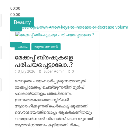
00:00
00:00
53:26
Beauty
Use Up/Down Arrow keys to increase or decrease volume
ചമയം
യൂത്ത് സോൺ
മേക്കപ്പ് ബ്രഷുകളെ
പരിചയപ്പെട്ടാലോ..?
3 July 2026
Super Admin
0
വെറുതെ ചായംവാരിപ്പൂശുന്നതാവരുത്
മേക്കപ്പ്.മേക്കപ്പ് ചെയ്യുന്നതിന് മുന്‍പ്
പലകാര്യങ്ങളും ശ്രദ്ധിക്കണം.
ഇന്നത്തെകാലത്തെ സ്ത്രീകള്‍
ആഗ്രഹിക്കുന്നത് പെര്‍ഫെക്ട് ലുക്കാണ്.
സൌന്ദര്യത്തിനൊപ്പം ആകര്‍ഷണീതയും
ഒത്തുചേര്‍ന്നാല്‍ നിങ്ങള്‍ക്ക് കൈവരുന്നത്
ആത്മവിശ്വാസം കൂടിയാണ്. മികച്ച