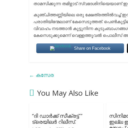
താമസിക്കുന്ന തമിഴ്നാട് സ്വദേശിനിയെയാണ്
കുഞ്ചിത്തണ്ണിയിലെ ഒരു ക്ഷേത്രത്തിൽവച്ച് 
പരാതിയിന്മേലാണ് കേസെടുത്തത്. പെൺകുട്ടിയെ 
വിവാഹം നടത്താൻ കൂട്ടുനിന്ന കുടുംബാംഗങ്ങ
കേസെടുക്കുമെന്ന് വെള്ളത്തൂവൽ പൊലീസ് അറി
Share on Facebook
←
കസേര
You May Also Like
“ദി ഡാർക്ക് സീക്രട്ട് ”
സിനിമ
ട്രെയിലർ റിലീസ്.
ഇല്ല ഇപ
സോപ്പ് വ