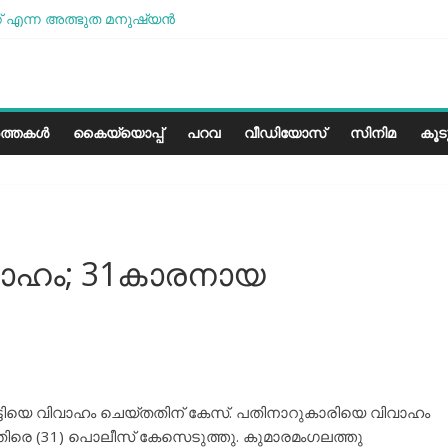
 എന്ന അത്ഭുത മനുഷ്യന്‍
മോശമാണ്, പക്ഷെ പോരാട്ടം തുടരും” സോനം വാങ്ചുക്
േരളത്തിലെ കാലാവസ്ഥയ്ക്ക്അനുയോജ്യമോ?..
പാരീസ് മിഠായികള്‍
ത്തകൾ
കൈയ്യൊപ്പ്
പറവ
വീഡിയോസ്
സിനിമ
കൂ
ിവാഹം; 31കാരനായ
ടിയെ വിവാഹം ചെയ്തതിന് കേസ്. പതിനാറുകാരിയെ വിവാഹം
െതിരെ (31) പൊലീസ് കേസെടുത്തു. കുമാരമംഗലത്തു