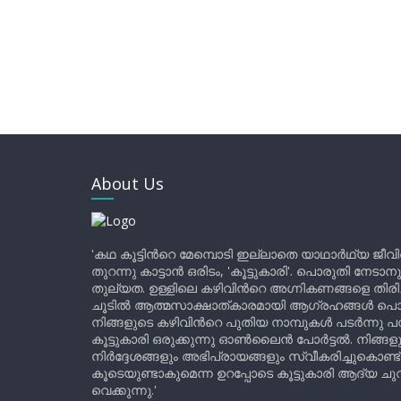
About Us
'കഥ കൂട്ടിന്‍റെ മേമ്പൊടി ഇല്ലാതെ യാഥാർഥ്യ ജീവ
തുറന്നു കാട്ടാൻ ഒരിടം, 'കൂട്ടുകാരി'. പൊരുതി നേടാന
തുല്യത. ഉള്ളിലെ കഴിവിന്‍റെ അഗ്നികണങ്ങളെ തിര
ചൂടിൽ ആത്മസാക്ഷാത്കാരമായി ആഗ്രഹങ്ങൾ പൊട്ടി മ
നിങ്ങളുടെ കഴിവിന്‍റെ പുതിയ നാമ്പുകൾ പടർന്നു പന
കൂട്ടുകാരി ഒരുക്കുന്നു ഓൺലൈൻ പോർട്ടൽ. നിങ്ങ
നിർദ്ദേശങ്ങളും അഭിപ്രായങ്ങളും സ്വീകരിച്ചുകൊണ്ട്
കൂടെയുണ്ടാകുമെന്ന ഉറപ്പോടെ കൂട്ടുകാരി ആദ്യ ചുവട്
വെക്കുന്നു.'