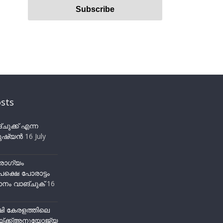
sts
ുക്ക് എന്ന
ഷ്യന്‍
16 July
ോഗ്യം
ക്ഷെ പോരാട്ടം
നം വാങ്ചുക്
16
ഷി കേരളത്തിലെ
്ക്ക്അനുയോജ്യ