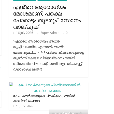
എൻ്റെ ആരോഗ്യം
മോശമാണ്, പക്ഷെ
പോരാട്ടം തുടരും” സോനം
വാങ്ചുക്
16 July 2026
Super Admin
0
“എന്‍റെ ആരോഗ്യം അത്ര
തൃപ്തികരമല്ല, എന്നാൽ അത്ര
മോശവുമല്ല.” നീറ്റ് പരീക്ഷ ക്രമക്കേടുകളെ
തുടർന്ന് കേന്ദ്ര വിദ്യാഭ്യാസ മന്ത്രി
ധർമ്മേന്ദ്ര പ്രധാന്റെ രാജി ആവശ്യപ്പെട്ട്
→
വ്യാഴാഴ്ച ജന്തർ
കേപ് വെര്‍ദെയുടെ പ്രതിരോധത്തില്‍
കാലിടറി ചെമ്പട
0
16 June 2026
ഐശ്വര്യത്തി