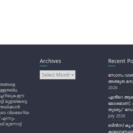
Archives
Recent Po
Archives
സോനം വാങ്ച
അത്ഭുത മനു
ിതങ്ങളെ
2026
ുള്ളതല്ല,
ിച്ചറിയുക.ഈ
എൻ്റെ ആര
ുളയ്ക്കട്ടെ.
മോശമാണ്, പ
്തലിക്കാൻ
തുടരും” സോ
ളുടെ വിലയേറിയ
July 2026
 എന്നും
 മുന്നോട്ട്
ബീന്‍സ് കൃ
കാലാവസ്ഥയ