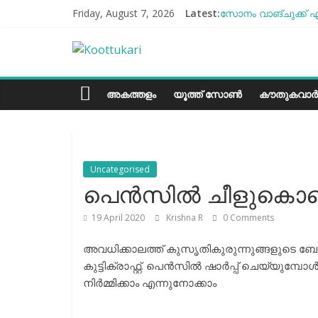
Skip
Friday, August 7, 2026
Latest:
സോനം വാങ്ചുക്ക് എ
to
എൻ്റെ ആരോഗ്യം മോ
content
Koottukari
ബീന്‍സ് കൃഷി കേര
തക്കാളി ചോറ്
ചില്ലുഭരണിയിലെ പാ
Kottukari
അകത്തളം
യൂത്ത് സോൺ
കൗതുകവാർ
Uncategorised
പെന്‍സില്‍ ചീളുകൊണ്ടൊ
19 April 2020
Krishna R
0 Comments
അവധിക്കാലത്ത് കുസൃതികുരുന്നുങ്ങളുടെ ബോറ
കുട്ടിക്രാഫ്റ്റ്. പെന്‍സില്‍ ഷാര്‍പ്പ് ചെയ്യുമ
നിര്‍മ്മിക്കാം എന്നുനോക്കാം