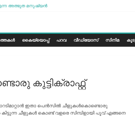
ന്ന അത്ഭുത മനുഷ്യന്‍
ശമാണ്, പക്ഷെ പോരാട്ടം തുടരും” സോനം വാങ്ചുക്
ളത്തിലെ കാലാവസ്ഥയ്ക്ക്അനുയോജ്യമോ?..
രീസ് മിഠായികള്‍
ത്തകൾ
കൈയ്യൊപ്പ്
പറവ
വീഡിയോസ്
സിനിമ
കൂ
രു കുട്ടിക്രാഫ്റ്റ്
ടിമാറ്റാന്‍ ഇതാ പെന്‍സില്‍ ചീളുകള്‍കൊണ്ടൊരു
്പോള്‍ കിട്ടുന്ന ചീളുകള്‍ കൊണ്ട് വളരെ സിമ്പിളായി പൂവ് എങ്ങനെ