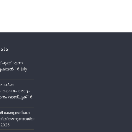
sts
ുക്ക് എന്ന
ഷ്യന്‍
16 July
ോഗ്യം
ക്ഷെ പോരാട്ടം
നം വാങ്ചുക്
16
ഷി കേരളത്തിലെ
്ക്ക്അനുയോജ്യ
y 2026