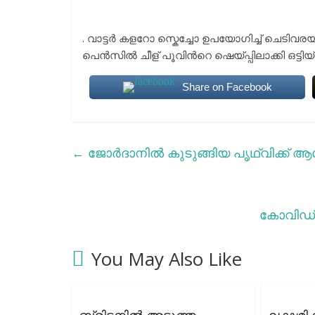
. വാട്ടര്‍ കളറോ സ്കെച്ചോ ഉപയോഗിച്ച് ചെടിവര
പെന്‍സില്‍ ചീള് പൂവിന്‍റെ ഷെയ്പ്പിലാക്കി ഒട്ടിയ്
Share on Facebook
←
ജോർദാനിൽ കുടുങ്ങിയ പൃഥ്വിക്ക് ആശ്വ
കോവിഡ്1
You May Also Like