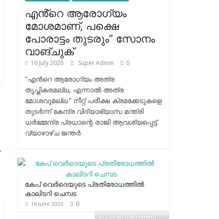
എൻ്റെ ആരോഗ്യം
മോശമാണ്, പക്ഷെ
പോരാട്ടം തുടരും” സോനം
വാങ്ചുക്
16 July 2026
Super Admin
0
“എന്‍റെ ആരോഗ്യം അത്ര
തൃപ്തികരമല്ല, എന്നാൽ അത്ര
മോശവുമല്ല.” നീറ്റ് പരീക്ഷ ക്രമക്കേടുകളെ
തുടർന്ന് കേന്ദ്ര വിദ്യാഭ്യാസ മന്ത്രി
ധർമ്മേന്ദ്ര പ്രധാന്റെ രാജി ആവശ്യപ്പെട്ട്
വ്യാഴാഴ്ച ജന്തർ
→
കേപ് വെര്‍ദെയുടെ പ്രതിരോധത്തില്‍
കാലിടറി ചെമ്പട
0
16 June 2026
ഐശ്വര്യത്തി