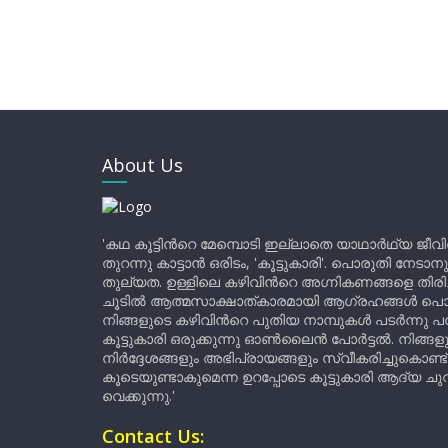
About Us
'കഥ കൂട്ടിന്‍റെ മേമ്പൊടി ഇല്ലാതെ യാഥാർഥ്യ ജീവ
തുറന്നു കാട്ടാൻ ഒരിടം, 'കൂട്ടുകാരി'. പൊരുതി നേടാന
തുല്യത. ഉള്ളിലെ കഴിവിന്‍റെ അഗ്നികണങ്ങളെ തിര
ചൂടിൽ ആത്മസാക്ഷാത്കാരമായി ആഗ്രഹങ്ങൾ പൊട്ടി മ
നിങ്ങളുടെ കഴിവിന്‍റെ പുതിയ നാമ്പുകൾ പടർന്നു പന
കൂട്ടുകാരി ഒരുക്കുന്നു ഓൺലൈൻ പോർട്ടൽ. നിങ്ങ
നിർദ്ദേശങ്ങളും അഭിപ്രായങ്ങളും സ്വീകരിച്ചുകൊണ്ട്
കൂടെയുണ്ടാകുമെന്ന ഉറപ്പോടെ കൂട്ടുകാരി ആദ്യ ചുവട്
വെക്കുന്നു.'
Contact Us: