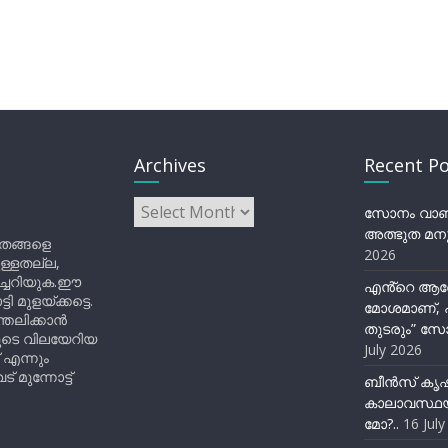
Archives
Recent Po
Archives
സോനം വാങ്ച
അത്ഭുത മനു
ിതങ്ങളെ
2026
ുള്ളതല്ല,
ിച്ചറിയുക.ഈ
എൻ്റെ ആര
ുളയ്ക്കട്ടെ.
മോശമാണ്, പ
്തലിക്കാൻ
തുടരും” സോ
ളുടെ വിലയേറിയ
July 2026
 എന്നും
 മുന്നോട്ട്
ബീന്‍സ് കൃ
കാലാവസ്ഥയ
മോ?..
16 Jul