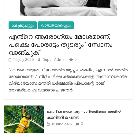
നമുക്കുചുറ്റും
വാർത്തയ്ക്കപ്പുറം
എൻ്റെ ആരോഗ്യം മോശമാണ്,
പക്ഷെ പോരാട്ടം തുടരും” സോനം
വാങ്ചുക്
16 July 2026
Super Admin
0
“എന്‍റെ ആരോഗ്യം അത്ര തൃപ്തികരമല്ല, എന്നാൽ അത്ര
മോശവുമല്ല.” നീറ്റ് പരീക്ഷ ക്രമക്കേടുകളെ തുടർന്ന് കേന്ദ്ര
വിദ്യാഭ്യാസ മന്ത്രി ധർമ്മേന്ദ്ര പ്രധാന്റെ രാജി
ആവശ്യപ്പെട്ട് വ്യാഴാഴ്ച ജന്തർ
കേപ് വെര്‍ദെയുടെ പ്രതിരോധത്തില്‍
കാലിടറി ചെമ്പട
0
16 June 2026