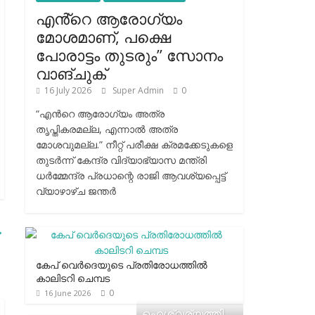
എൻ്റെ ആരോഗ്യം
മോശമാണ്, പക്ഷെ
പോരാട്ടം തുടരും” സോനം
വാങ്ചുക്
16 July 2026
Super Admin
0
“എന്‍റെ ആരോഗ്യം അത്ര
തൃപ്തികരമല്ല, എന്നാൽ അത്ര
മോശവുമല്ല.” നീറ്റ് പരീക്ഷ ക്രമക്കേടുകളെ
തുടർന്ന് കേന്ദ്ര വിദ്യാഭ്യാസ മന്ത്രി
ധർമ്മേന്ദ്ര പ്രധാന്റെ രാജി ആവശ്യപ്പെട്ട്
വ്യാഴാഴ്ച ജന്തർ
→
കേപ് വെര്‍ദെയുടെ പ്രതിരോധത്തില്‍
കാലിടറി ചെമ്പട
0
16 June 2026
ഐശ്വര്യത്തി