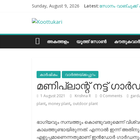
Skip
Sunday, August 9, 2026
Latest:
സോനം വാങ്ചുക്ക് 
to
എൻ്റെ ആരോഗ്യം മ
content
Koottukari
ബീന്‍സ് കൃഷി കേ
തക്കാളി ചോറ്
ചില്ലുഭരണിയിലെ പ
Kottukari
അകത്തളം
യൂത്ത് സോൺ
കൗതുകവാർ
കാർഷികം
വാർത്തയ്ക്കപ്പുറം
മണിപ്ലാന്റ് നട്ട് ഗാർ
1 August 2021
Krishna R
0 Comments
gard
,
,
plant
money plant
outdoor plant
ഭാഗ്യവും സമ്പത്തും കൊണ്ടുവരുമെന്ന് വിശ്വസി
കാലത്തുണ്ടായിരുന്നത്. എന്നാല്‍ ഇന്ന് അതിന
എളുപ്പമാണെന്നതുമാണ് ഇന്‍ഡോര്‍ ഗാര്‍ഡനുക