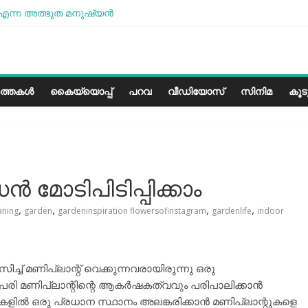
എന്ന അത്ഭുത മനുഷ്യന്‍
ോശമാണ്, പക്ഷെ പോരാട്ടം തുടരും” സോനം വാങ്ചുക്
രളത്തിലെ കാലാവസ്ഥയ്ക്ക്അനുയോജ്യമോ?..
ാരീസ് മിഠായികള്‍
ത്തകൾ
കൈയ്യൊപ്പ്
പറവ
വീഡിയോസ്
സിനിമ
കൂ
ഡൻ മോടിപിടിപ്പിക്കാം
,
,
,
,
aning
garden
gardeninspiration flowersofinstagram
gardenlife
indoor
ച്ച് മണിപ്ലാന്റ് വെക്കുന്നവരായിരുന്നു ഒരു
ുപരി മണിപ്ലാന്റിന്റെ ആകര്‍ഷകത്വവും പരിപാലിക്കാന്‍
ളില്‍ ഒരു പ്രധാന സ്ഥാനം അലങ്കരിക്കാന്‍ മണിപ്ലാന്റുകളെ