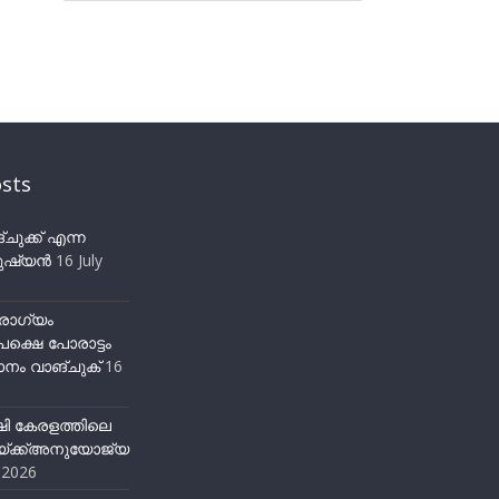
sts
ുക്ക് എന്ന
ഷ്യന്‍
16 July
ോഗ്യം
ക്ഷെ പോരാട്ടം
നം വാങ്ചുക്
16
ഷി കേരളത്തിലെ
്ക്ക്അനുയോജ്യ
y 2026