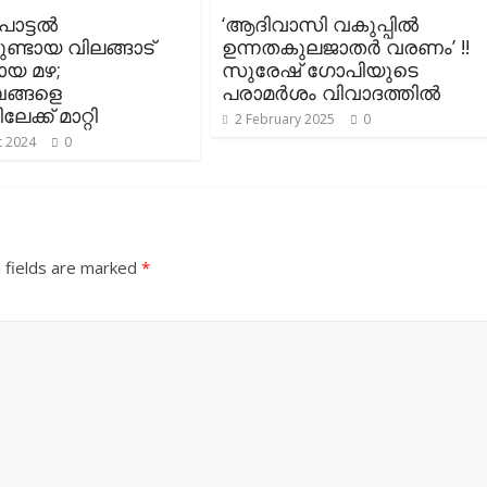
ൊട്ടല്‍
‘ആദിവാസി വകുപ്പില്‍
ുണ്ടായ വിലങ്ങാട്
ഉന്നതകുലജാതര്‍ വരണം’ !!
ായ മഴ;
സുരേഷ് ഗോപിയുടെ
ബങ്ങളെ
പരാമര്‍ശം വിവാദത്തില്‍
ലേക്ക് മാറ്റി
2 February 2025
0
t 2024
0
 fields are marked
*