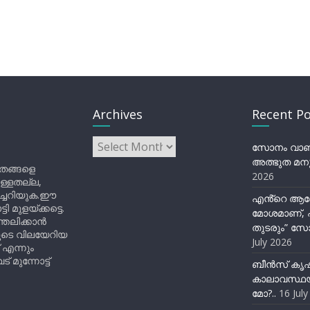
Archives
Recent Po
Archives
സോനം വാങ്ച
അത്ഭുത മനു
ിതങ്ങളെ
2026
ുള്ളതല്ല,
ിച്ചറിയുക.ഈ
എൻ്റെ ആര
ുളയ്ക്കട്ടെ.
മോശമാണ്, പ
്തലിക്കാൻ
തുടരും” സോ
ളുടെ വിലയേറിയ
July 2026
 എന്നും
 മുന്നോട്ട്
ബീന്‍സ് കൃ
കാലാവസ്ഥയ
മോ?..
16 Jul