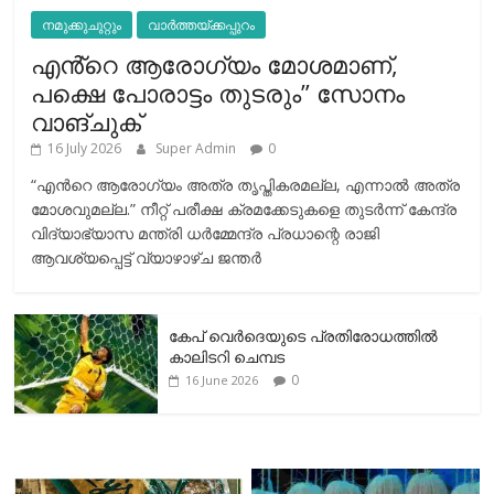
നമുക്കുചുറ്റും
വാർത്തയ്ക്കപ്പുറം
എൻ്റെ ആരോഗ്യം മോശമാണ്,
പക്ഷെ പോരാട്ടം തുടരും” സോനം
വാങ്ചുക്
16 July 2026
Super Admin
0
“എന്‍റെ ആരോഗ്യം അത്ര തൃപ്തികരമല്ല, എന്നാൽ അത്ര
മോശവുമല്ല.” നീറ്റ് പരീക്ഷ ക്രമക്കേടുകളെ തുടർന്ന് കേന്ദ്ര
വിദ്യാഭ്യാസ മന്ത്രി ധർമ്മേന്ദ്ര പ്രധാന്റെ രാജി
ആവശ്യപ്പെട്ട് വ്യാഴാഴ്ച ജന്തർ
കേപ് വെര്‍ദെയുടെ പ്രതിരോധത്തില്‍
കാലിടറി ചെമ്പട
0
16 June 2026