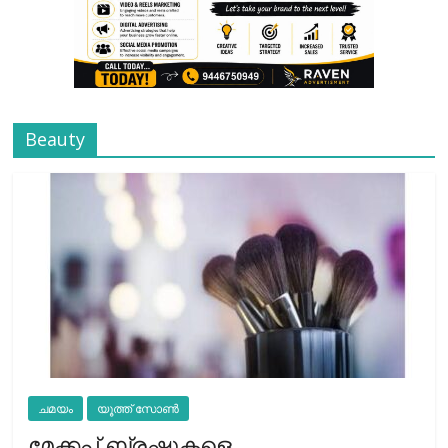
Beauty
ചമയം
യൂത്ത് സോൺ
മേക്കപ്പ് ബ്രഷുകളെ