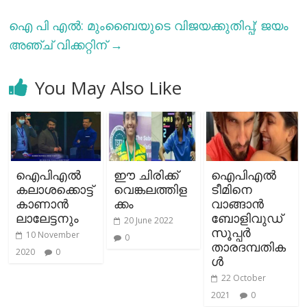
ഐ പി എൽ: മുംബൈയുടെ വിജയക്കുതിപ്പ്; ജയം
അഞ്ച് വിക്കറ്റിന്
→
You May Also Like
ഐപിഎല്‍
ഈ ചിരിക്ക്
ഐപിഎല്‍
കലാശക്കൊട്ട്
വെങ്കലത്തിള
ടീമിനെ
കാണാന്‍
ക്കം
വാങ്ങാന്‍
ലാലേട്ടനും
ബോളിവുഡ്
20 June 2022
സൂപ്പര്‍
10 November
0
താരദമ്പതിക
2020
0
ള്‍
22 October
2021
0