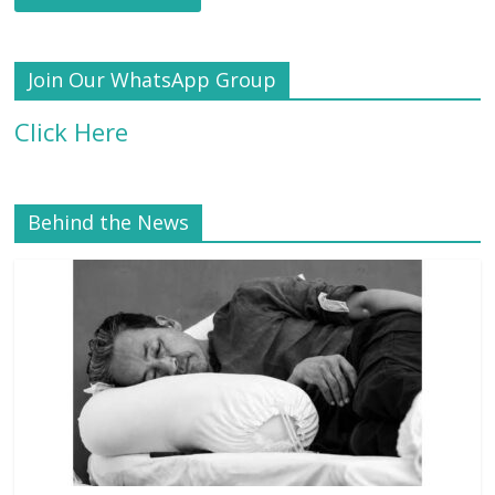
Join Our WhatsApp Group
Click Here
Behind the News