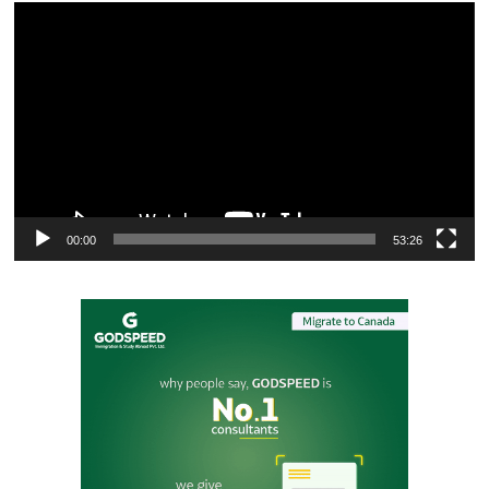
Video
Player
00:00
53:26