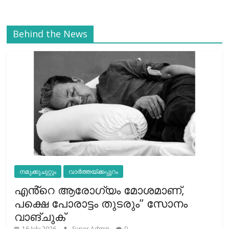
Behind the News
നമുക്കുചുറ്റും
വാർത്തയ്ക്കപ്പുറം
എൻ്റെ ആരോഗ്യം മോശമാണ്,
പക്ഷെ പോരാട്ടം തുടരും” സോനം
വാങ്ചുക്
16 July 2026
Super Admin
0