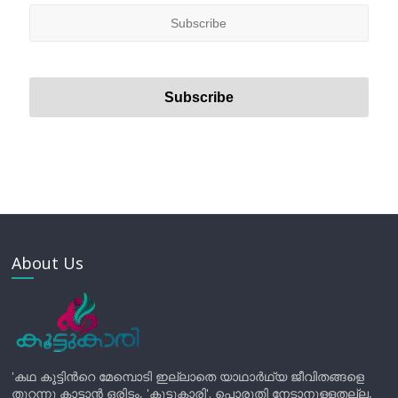
About Us
'കഥ കൂട്ടിന്‍റെ മേമ്പൊടി ഇല്ലാതെ യാഥാർഥ്യ ജീവിതങ്ങളെ
തുറന്നു കാട്ടാൻ ഒരിടം, 'കൂട്ടുകാരി'. പൊരുതി നേടാനുള്ളതല്ല,