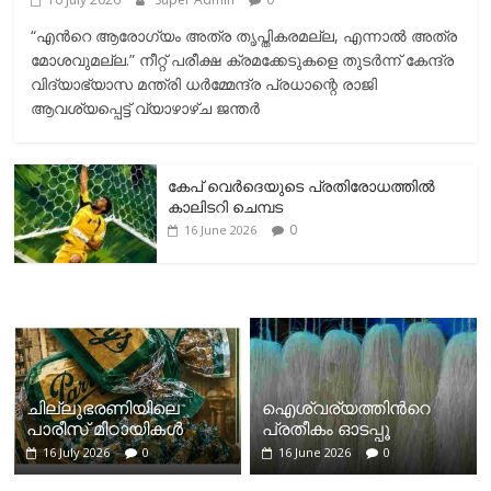
“എന്‍റെ ആരോഗ്യം അത്ര തൃപ്തികരമല്ല, എന്നാൽ അത്ര
മോശവുമല്ല.” നീറ്റ് പരീക്ഷ ക്രമക്കേടുകളെ തുടർന്ന് കേന്ദ്ര
വിദ്യാഭ്യാസ മന്ത്രി ധർമ്മേന്ദ്ര പ്രധാന്റെ രാജി
ആവശ്യപ്പെട്ട് വ്യാഴാഴ്ച ജന്തർ
കേപ് വെര്‍ദെയുടെ പ്രതിരോധത്തില്‍
കാലിടറി ചെമ്പട
0
16 June 2026
ചില്ലുഭരണിയിലെ
ഐശ്വര്യത്തിന്‍റെ
പാരീസ് മിഠായികള്‍
പ്രതീകം ഓടപ്പൂ
16 July 2026
0
16 June 2026
0