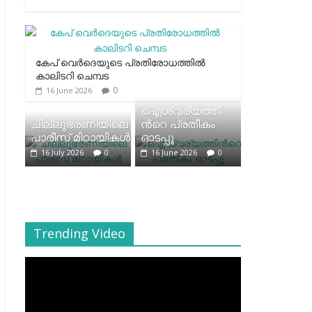
കേപ് വെര്‍ദെയുടെ പ്രതിരോധത്തില്‍
കാലിടറി ചെമ്പട
0
16 June 2026
ഐശ്വര്യത്തി
ചില്ലുഭരണിയിലെ
ന്‍റെ പ്രതീകം
പാരീസ് മിഠായികള്‍
ഓടപ്പൂ
16 July 2026
0
16 June 2026
0
Trending Video
Video
Player