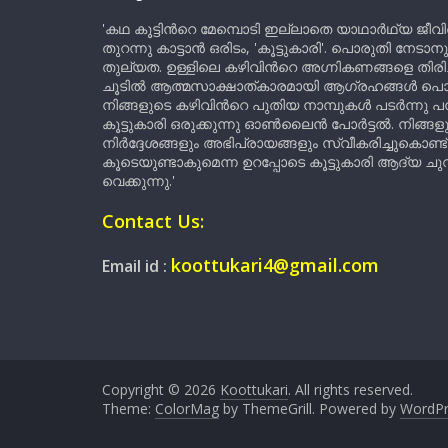
'കഥ കൂട്ടിന്‍റെ മേമ്പൊടി ഇല്ലാതെ യാഥാർഥ്യ ജീവ
തുറന്നു കാട്ടാൻ ഒരിടം, 'കൂട്ടുകാരി'. പൊരുതി നേടാന
തുല്യത. ഉള്ളിലെ കഴിവിന്‍റെ അഗ്നികണങ്ങളെ തിര
ചൂടിൽ ആത്മസാക്ഷാത്കാരമായി ആഗ്രഹങ്ങൾ പൊട്ടി മ
നിങ്ങളുടെ കഴിവിന്‍റെ പുതിയ നാമ്പുകൾ പടർന്നു പന
കൂട്ടുകാരി ഒരുക്കുന്നു ഓൺലൈൻ പോർട്ടൽ. നിങ്ങ
നിർദ്ദേശങ്ങളും അഭിപ്രായങ്ങളും സ്വീകരിച്ചുകൊണ്ട്
കൂടെയുണ്ടാകുമെന്ന ഉറപ്പോടെ കൂട്ടുകാരി ആദ്യ ചുവട്
വെക്കുന്നു.'
Contact Us:
koottukari4@gmail.com
Email id :
Copyright © 2026
Koottukari
. All rights reserved.
Theme:
ColorMag
by ThemeGrill. Powered by
WordPr