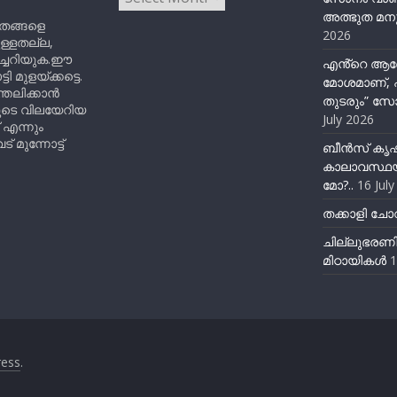
അത്ഭുത മനു
ിതങ്ങളെ
2026
ുള്ളതല്ല,
ിച്ചറിയുക.ഈ
എൻ്റെ ആര
ുളയ്ക്കട്ടെ.
മോശമാണ്, പ
്തലിക്കാൻ
തുടരും” സോ
ളുടെ വിലയേറിയ
July 2026
 എന്നും
 മുന്നോട്ട്
ബീന്‍സ് കൃ
കാലാവസ്ഥയ
മോ?..
16 Jul
തക്കാളി ചോറ
ചില്ലുഭരണ
മിഠായികള്‍
1
ess
.