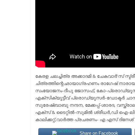
കേരള ചലച്ചിത്ര അക്കാദമി & ചേകവാർ’സ്‌ സ്ട്രീ
ചിത്രത്തിന്റെഛായാഗ്രഹണം രാഗേഷ് നാരായ
സംയോജനം-ദീപു ജോസഫ്‌, കോ-പ്രൊഡ്യൂസ
എക്സിക്യൂട്ടീവ് പ്രൊഡ്യൂസർ-ഡോക്ടർ ചാന്
സുരേഷ്ബാബു നന്ദന, മേക്കപ്പ്-ശാരദ, വസ്ത്ര
എക്സ് & ടൈറ്റിൽ-സുമിൽ ശ്രീധർ,ഡി ഐ-ലിജ
കാലിക്കറ്റ്,വാർത്ത പ്രചരണം- എ എസ്‌ ദിനേശ് 
Share on Facebook