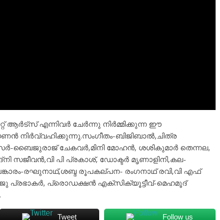
റ്റ് ആർട്സ് എന്നിവർ ചേർന്നു നിർമ്മിക്കുന്ന ഈ
ണൻ നിർവ്വഹിക്കുന്നു.സംഗീതം-ബിജിബാൽ,ചിത്ര
ർ-ബൈജുരാജ് ചേകവർ,മിനി മോഹൻ, ശശികുമാർ തെന്നല,
ദ്നി സജീവൻ,വി പി പ്രകാശ്, ഡോക്ടർ മൃണാളിനി,കല-
ാലങ്കാരം-രഘുനാഥ്,ശബ്ദ രൂപകല്പന- രംഗനാഥ് രവി,വി എഫ്
ു പ്രഭാകർ, പ്രൊഡക്ഷൻ എക്സിക്യൂട്ടീവ്-മെഹമൂദ്
.
Tweet
Follow us