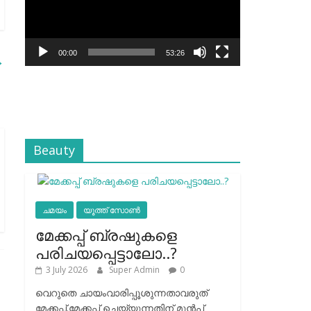
00:00
53:26
→
Beauty
ചമയം
യൂത്ത് സോൺ
മേക്കപ്പ് ബ്രഷുകളെ
പരിചയപ്പെട്ടാലോ..?
3 July 2026
Super Admin
0
വെറുതെ ചായംവാരിപ്പൂശുന്നതാവരുത്
മേക്കപ്പ്.മേക്കപ്പ് ചെയ്യുന്നതിന് മുന്‍പ്