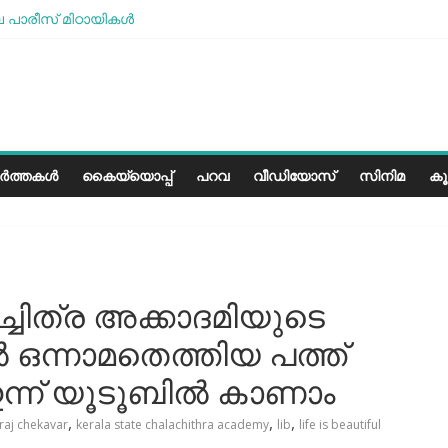
പാരീസ് മിഠായികള്‍
 എന്ന അത്ഭുത മനുഷ്യന്‍
മോശമാണ്, പക്ഷെ പോരാട്ടം തുടരും” സോനം വാങ്ചുക്
േരളത്തിലെ കാലാവസ്ഥയ്ക്ക്അനുയോജ്യമോ?..
ർത്തകൾ
കൈയ്യൊപ്പ്
പറവ
വീഡിയോസ്
സിനിമ
ക
ചിത്ര അക്കാദമിയുടെ
 ഒന്നാമതെത്തിയ പത്ത്
ന്ന് യൂടൂബില്‍ കാണാം
,
,
,
aj chekavar
kerala state chalachithra academy
lib
life is beautiful