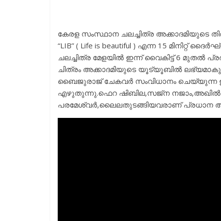
കേരള സംസ്ഥാന ചലച്ചിത്ര അക്കാദമിയുടെ ത
“LIB” ( Life is beautiful ) എന്ന 15 മിനിറ്റ
ചലച്ചിത്ര മേളയിൽ ഇന്ന് വൈകിട്ട് 6 മുതൽ പ്രദ
ചിത്രം അക്കാദമിയുടെ യൂട്യൂബിൽ ലഭ്യമാകു
ബൈജുരാജ് ചേകവർ സംവിധാനം ചെയ്യുന്ന ഈ ചി
എഴുതുന്നു.ഫെറ ഷിബില,സജ്ന നജാം,അഖിൽ പ
പരമേശ്വർ,ലൈലതുടങ്ങിയവരാണ് പ്രധാന അ