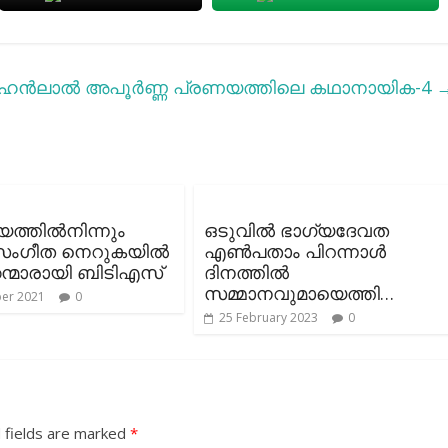
ോഹന്‍ലാല്‍
അപൂർണ്ണ പ്രണയത്തിലെ കഥാനായിക-4
്യത്തിൽനിന്നും
ഒടുവില്‍ ഭാഗ്യദേവത
് സംഗീത നെറുകയിൽ
എണ്‍പതാം പിറന്നാള്‍
കന്മാരായി ബിടിഎസ്
ദിനത്തില്‍
സമ്മാനവുമായെത്തി…
ber 2021
0
25 February 2023
0
 fields are marked
*