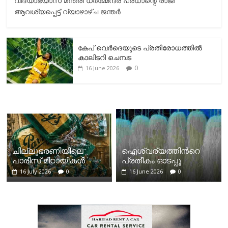
വിദ്യാഭ്യാസ മന്ത്രി ധർമ്മേന്ദ്ര പ്രധാന്റെ രാജി
ആവശ്യപ്പെട്ട് വ്യാഴാഴ്ച ജന്തർ
കേപ് വെര്‍ദെയുടെ പ്രതിരോധത്തില്‍
കാലിടറി ചെമ്പട
0
16 June 2026
ചില്ലുഭരണിയിലെ
ഐശ്വര്യത്തിന്‍റെ
പാരീസ് മിഠായികള്‍
പ്രതീകം ഓടപ്പൂ
16 July 2026
0
16 June 2026
0