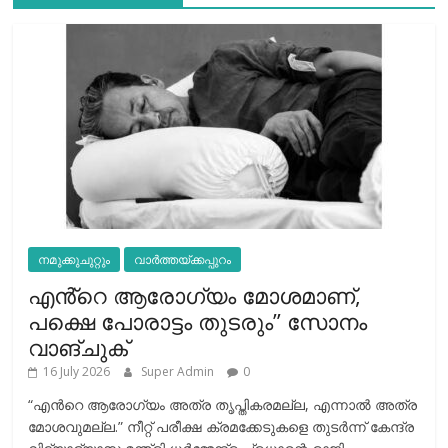
നമുക്കുചുറ്റും
വാർത്തയ്ക്കപ്പുറം
എൻ്റെ ആരോഗ്യം മോശമാണ്,
പക്ഷെ പോരാട്ടം തുടരും” സോനം
വാങ്ചുക്
16 July 2026
Super Admin
0
“എന്‍റെ ആരോഗ്യം അത്ര തൃപ്തികരമല്ല, എന്നാൽ അത്ര
മോശവുമല്ല.” നീറ്റ് പരീക്ഷ ക്രമക്കേടുകളെ തുടർന്ന് കേന്ദ്ര