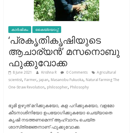
കാർഷികം
കൈയ്യൊപ്പ്
‘പ്രകൃതികൃഷിയുടെ
ആചാര്യന്‍’ മസനൊബു
ഫുക്കുവോക്ക
8 June 2021
Krishna R
0 Comments
Agricultural
,
,
,
,
scientist
Farmer
japan
Masanobu Fukuoka
Natural farming The
,
,
One-Straw Revolution
philosopher
Philosophy
ഭൂമി ഉഴുത് മറിക്കുകയോ, കള പറിക്കുകയോ, വള‌മോ
കീടനാശിനിയോ ഉപയോഗിക്കുകയോ ചെയ്യാതെ
കൃഷി നടത്തണമെന്ന് ആഹ്വാനം ചെയ്‌ത
ശാസ്‌ത്രജ്ഞനാണ് ഫുക്കുവോക്ക.