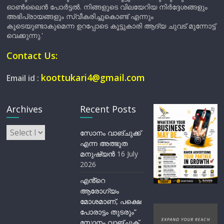
ഓൺലൈൻ പോർട്ടൽ. നിങ്ങളുടെ വിലയേറിയ നിർദ്ദേശങ്ങളും
അഭിപ്രായങ്ങളും സ്വീകരിച്ചുകൊണ്ട് എന്നും
കൂടെയുണ്ടാകുമെന്ന ഉറപ്പോടെ കൂട്ടുകാരി ആദ്യ ചുവട് മുന്നോട്ട്
വെക്കുന്നു.'
Contact Us:
koottukari4@gmail.com
Email id :
Archives
Recent Posts
Archives
സോനം വാങ്ചുക്ക്
എന്ന അത്ഭുത
മനുഷ്യന്‍
16 July
2026
എൻ്റെ
ആരോഗ്യം
മോശമാണ്, പക്ഷെ
പോരാട്ടം തുടരും”
സോനം വാങ്ചുക്