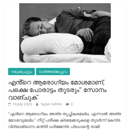
നമുക്കുചുറ്റും
വാർത്തയ്ക്കപ്പുറം
എൻ്റെ ആരോഗ്യം മോശമാണ്,
പക്ഷെ പോരാട്ടം തുടരും” സോനം
വാങ്ചുക്
16 July 2026
Super Admin
0
“എന്‍റെ ആരോഗ്യം അത്ര തൃപ്തികരമല്ല, എന്നാൽ അത്ര
മോശവുമല്ല.” നീറ്റ് പരീക്ഷ ക്രമക്കേടുകളെ തുടർന്ന് കേന്ദ്ര
വിദ്യാഭ്യാസ മന്ത്രി ധർമ്മേന്ദ്ര പ്രധാന്റെ രാജി