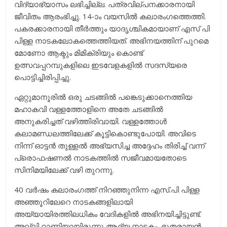
വിദ്യാഭ്യാസം ലഭിച്ചില്ല. പത്രവില്പനക്കാരനായി
ജീവിതം ആരംഭിച്ചു. 14-ാം വയസിൽ കലാരംഗത്തെത്തി.
പകരക്കാരനായി തീര്‍ത്തും യാദൃശ്ചികമായാണ് എസ് പി
പിള്ള നാടകലോകത്തെത്തിയത്. അഭിനയത്തിന് പുറമെ
മോണോ ആക്ടും മിമിക്രിയും കൊണ്ട്
ഉത്സവപ്പറമ്പുകളിലെ ഇടവേളകളിൽ സദസ്യരെ
പൊട്ടിച്ചിരിപ്പിച്ചു.
ഏറ്റുമാനൂരിൽ ഒരു ചടങ്ങിൽ പങ്കെടുക്കാനെത്തിയ
മഹാകവി വള്ളത്തോളിനെ അതേ ചടങ്ങിൽ
അനുകരിച്ചത് വഴിത്തിരിവായി. വള്ളത്തോള്‍
കലാമണ്ഡലത്തിലേക്ക് കൂട്ടികൊണ്ടുപോയി. അവിടെ
നിന്ന് ഓട്ടൻ തുള്ളൽ അഭ്യസിച്ച അദ്ദേഹം തിരിച്ച് വന്ന്
പ്രൊഫഷണൽ നാടകത്തിൽ സജീവമായതോടെ
സിനിമയിലേക്ക് വഴി തുറന്നു.
40 വർഷം കലാരംഗത്ത് നിറഞ്ഞുനിന്ന എസ്.പി പിള്ള
അഞ്ഞൂറിലേറെ നാടകങ്ങളിലായി
അയ്യായിരത്തിലധികം വേദികളിൽ അഭിനയിച്ചിട്ടുണ്ട്.
അല്ലി റാണിയായിരുന്നു ആദ്യ നാടകം. ഭൂതരായൻ