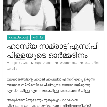
കൈയ്യൊപ്പ്
സിനിമ
ഹാസ്യ സമ്രാട്ട് എസ്.പി
പിള്ളയുടെ ഓര്‍മ്മദിനം
,
,
11 June 2026
Super Admin
0 Comments
actor
film
s.p pilla
മലയാളത്തിന്റെ ചാർളി ചാപ്ലിൻ എന്നറിയപ്പെട്ടിരുന്ന
മലയാള സിനിമയിലെ ചിരിയുടെ രാജാവായിരുന്നു
എസ്.പി.പിള്ള എന്ന ശങ്കരപിള്ള പങ്കജാക്ഷൻ പിള്ള.
അടൂര്‍ഭാസിയുടേയും മുതുകുളം രാഘവന്‍
പിള്ളയുടേയും കാലത്ത് മലയാള സിനിമാവേദിയില്‍