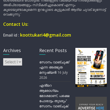
ഓൺലൈൻ പോർട്ടൽ. നിങ്ങളുടെ വിലയേറിയ നിർദ്ദേശങ്ങളും
അഭിപ്രായങ്ങളും സ്വീകരിച്ചുകൊണ്ട് എന്നും
കൂടെയുണ്ടാകുമെന്ന ഉറപ്പോടെ കൂട്ടുകാരി ആദ്യ ചുവട് മുന്നോട്ട്
വെക്കുന്നു.'
Contact Us:
koottukari4@gmail.com
Email id :
Archives
Recent Posts
Archives
സോനം വാങ്ചുക്ക്
എന്ന അത്ഭുത
മനുഷ്യന്‍
16 July
2026
എൻ്റെ
ആരോഗ്യം
മോശമാണ്, പക്ഷെ
പോരാട്ടം തുടരും”
സോനം വാങ്ചുക്