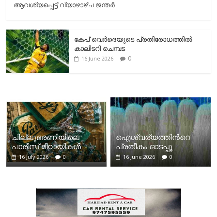
ആവശ്യപ്പെട്ട് വ്യാഴാഴ്ച ജന്തർ
കേപ് വെര്‍ദെയുടെ പ്രതിരോധത്തില്‍
കാലിടറി ചെമ്പട
0
16 June 2026
ചില്ലുഭരണിയിലെ
ഐശ്വര്യത്തിന്‍റെ
പാരീസ് മിഠായികള്‍
പ്രതീകം ഓടപ്പൂ
16 July 2026
0
16 June 2026
0