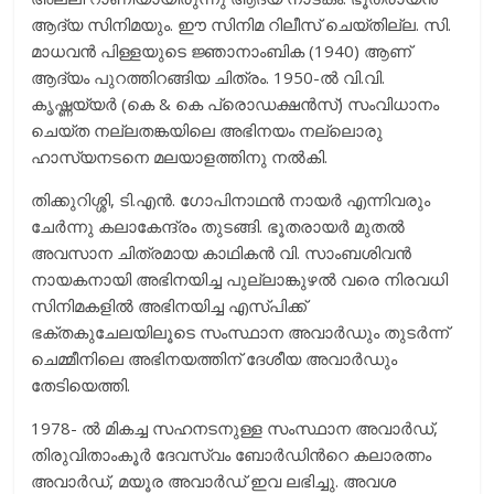
ആദ്യ സിനിമയും. ഈ സിനിമ റിലീസ് ചെയ്തില്ല. സി.
മാധവൻ പിള്ളയുടെ ജ്ഞാനാംബിക (1940) ആണ്‌
ആദ്യം പുറത്തിറങ്ങിയ ചിത്രം. 1950-ൽ വി.വി.
കൃഷ്ണയ്യർ (കെ & കെ പ്രൊഡക്ഷൻസ്‌) സംവിധാനം
ചെയ്ത നല്ലതങ്കയിലെ അഭിനയം നല്ലൊരു
ഹാസ്യനടനെ മലയാളത്തിനു നൽകി.
തിക്കുറിശ്ശി, ടി.എൻ. ഗോപിനാഥൻ നായർ എന്നിവരും
ചേർന്നു കലാകേന്ദ്രം തുടങ്ങി. ‌ഭൂതരായർ മുതൽ
അവസാന ചിത്രമായ കാഥികൻ വി. സാംബശിവൻ
നായകനായി അഭിനയിച്ച പുല്ലാങ്കുഴൽ വരെ നിരവധി
സിനിമകളിൽ അഭിനയിച്ച എസ്പിക്ക്
ഭക്തകുചേലയിലൂടെ സംസ്ഥാന അവാർഡും തുടര്‍ന്ന്
ചെമ്മീനിലെ അഭിനയത്തിന് ദേശീയ അവാർഡും
തേടിയെത്തി.
1978- ല്‍ മികച്ച സഹനടനുള്ള സംസ്ഥാന അവാര്‍ഡ്,
തിരുവിതാംകൂര്‍ ദേവസ്വം ബോര്‍ഡിന്‍റെ കലാരത്നം
അവാര്‍ഡ്, മയൂര അവാര്‍ഡ് ഇവ ലഭിച്ചു. അവശ