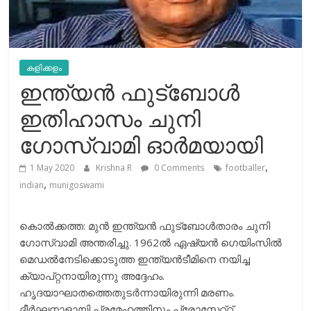
കളിക്കളം
ഇന്ത്യന്‍ ഫുട്ബോള്‍
ഇതിഹാസം ചുനി
ഗോസ്വാമി ഓര്‍മയായി
,
1 May 2020
Krishna R
0 Comments
footballer
,
indian
munigoswami
കൊൽക്കത്ത: മുന്‍ ഇന്ത്യന്‍ ഫുട്ബോള്‍താരം ചുനി
ഗോസ്വാമി അന്തരിച്ചു. 1962ല്‍ ഏഷ്യന്‍ ഗെയിംസില്‍
മെഡല്‍നേടിക്കൊടുത്ത ഇന്ത്യന്‍ടീമിനെ നയിച്ച
ക്യാപ്റ്റനായിരുന്നു അദ്ദേഹം.
ഹൃദയാഘാതത്തെതുടര്‍ന്നായിരുന്നി മരണം.
ദീര്‍ഘനാളായി പ്രമേഹത്തിനും പ്രോസേറ്റ്റ്റ്