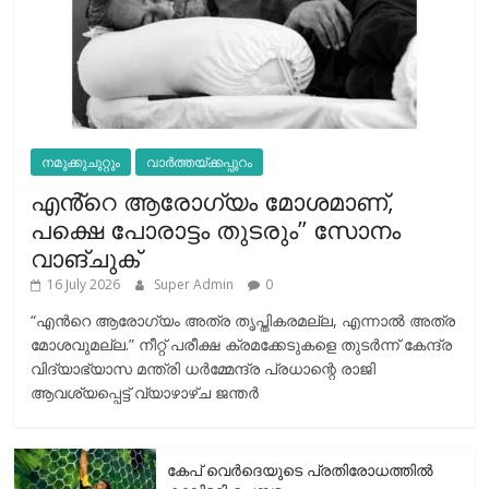
നമുക്കുചുറ്റും
വാർത്തയ്ക്കപ്പുറം
എൻ്റെ ആരോഗ്യം മോശമാണ്,
പക്ഷെ പോരാട്ടം തുടരും” സോനം
വാങ്ചുക്
16 July 2026
Super Admin
0
“എന്‍റെ ആരോഗ്യം അത്ര തൃപ്തികരമല്ല, എന്നാൽ അത്ര
മോശവുമല്ല.” നീറ്റ് പരീക്ഷ ക്രമക്കേടുകളെ തുടർന്ന് കേന്ദ്ര
വിദ്യാഭ്യാസ മന്ത്രി ധർമ്മേന്ദ്ര പ്രധാന്റെ രാജി
ആവശ്യപ്പെട്ട് വ്യാഴാഴ്ച ജന്തർ
കേപ് വെര്‍ദെയുടെ പ്രതിരോധത്തില്‍