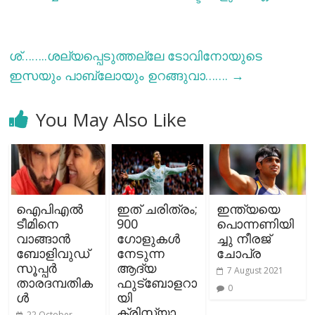
ശ്……..ശല്യപ്പെടുത്തല്ലേ ടോവിനോയുടെ
ഇസയും പാബ്ലോയും ഉറങ്ങുവാ…….
→
You May Also Like
ഐപിഎല്‍
ഇത് ചരിത്രം;
ഇന്ത്യയെ
ടീമിനെ
900
പൊന്നണിയി
വാങ്ങാന്‍
ഗോളുകള്‍
ച്ചു നീരജ്
ബോളിവുഡ്
നേടുന്ന
ചോപ്ര
സൂപ്പര്‍
ആദ്യ
7 August 2021
താരദമ്പതിക
ഫുട്ബോളറാ
0
ള്‍
യി
ക്രിസ്റ്റ്യാ
22 October