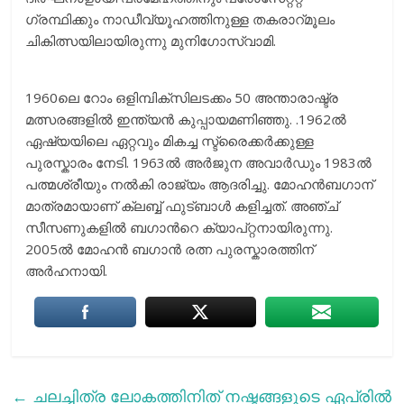
ഗ്രന്ഥിക്കും നാഡീവ്യൂഹത്തിനുള്ള തകരാറ്മൂലം
ചികിത്സയിലായിരുന്നു മുനിഗോസ്വാമി.
1960ലെ റോം ഒളിമ്പിക്സിലടക്കം 50 അന്താരാഷ്ട്ര
മത്സരങ്ങളിൽ ഇന്ത്യൻ കുപ്പായമണിഞ്ഞു. .1962ൽ
ഏഷ്യയിലെ ഏറ്റവും മികച്ച സ്ട്രൈക്കർക്കുള്ള
പുരസ്കാരം നേടി. 1963ൽ അർജുന അവാർഡും 1983ൽ
പത്മശ്രീയും നൽകി രാജ്യം ആദരിച്ചു. മോഹൻബഗാന്
മാത്രമായാണ് ക്ലബ്ബ് ഫുട്ബാൾ കളിച്ചത്. അഞ്ച്
സീസണുകളിൽ ബഗാന്‍റെ ക്യാപ്റ്റനായിരുന്നു.
2005ൽ മോഹൻ ബഗാൻ രത്ന പുരസ്കാരത്തിന്
അർഹനായി.
←
ചലച്ചിത്ര ലോകത്തിനിത് നഷ്ടങ്ങളുടെ ഏപ്രില്‍