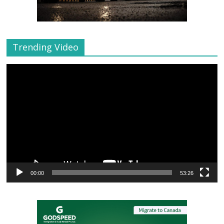
Trending Video
Video
Player
00:00
53:26