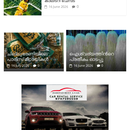
കാലിടറി ചെമ്പട
0
16 June 2026
ചില്ലുഭരണിയിലെ
ഐശ്വര്യത്തിന്‍റെ
പാരീസ് മിഠായികള്‍
പ്രതീകം ഓടപ്പൂ
16 July 2026
0
16 June 2026
0