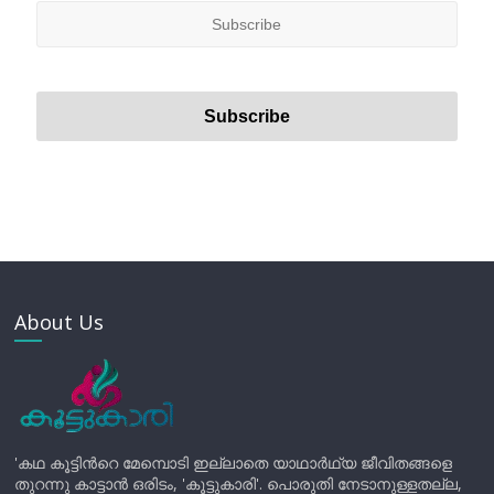
About Us
'കഥ കൂട്ടിന്‍റെ മേമ്പൊടി ഇല്ലാതെ യാഥാർഥ്യ ജീവിതങ്ങളെ
തുറന്നു കാട്ടാൻ ഒരിടം, 'കൂട്ടുകാരി'. പൊരുതി നേടാനുള്ളതല്ല,