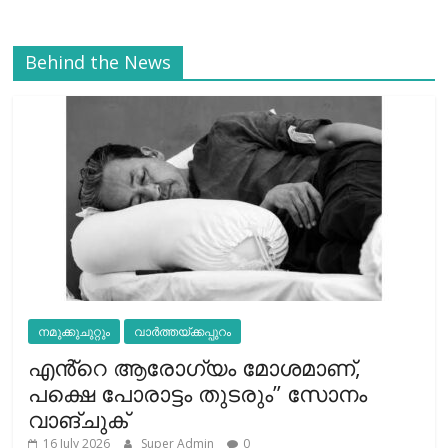
Behind the News
നമുക്കുചുറ്റും
വാർത്തയ്ക്കപ്പുറം
എൻ്റെ ആരോഗ്യം മോശമാണ്,
പക്ഷെ പോരാട്ടം തുടരും” സോനം
വാങ്ചുക്
16 July 2026
Super Admin
0