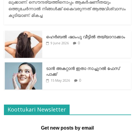
ലുക്കാണ്. സൌന്ദര്യത്തിനൊപ്പം ആകര്‍ഷണീതയും
ഒത്തുചേര്‍ന്നാല്‍ നിങ്ങള്‍ക്ക് കൈവരുന്നത് ആത്മവിശ്വാസം
കൂടിയാണ്. മികച്ച
ഹെര്‍ബല്‍ ഷാംപൂ വീട്ടില്‍ തയ്യാറാക്കാം
0
9 June 2026
ടാന്‍ അകറ്റാന്‍ ഇതാ നാച്ചുറല്‍ ഫേസ്
പാക്ക്
0
15 May 2026
Koottukari Newsletter
Get new posts by email