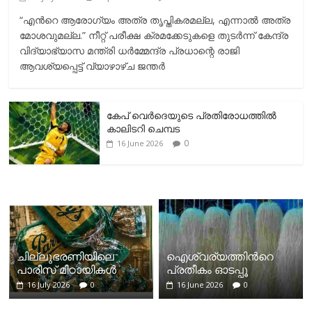
“എന്‍റെ ആരോഗ്യം അത്ര തൃപ്തികരമല്ല, എന്നാൽ അത്ര
മോശവുമല്ല.” നീറ്റ് പരീക്ഷ ക്രമക്കേടുകളെ തുടർന്ന് കേന്ദ്ര
വിദ്യാഭ്യാസ മന്ത്രി ധർമ്മേന്ദ്ര പ്രധാന്റെ രാജി
ആവശ്യപ്പെട്ട് വ്യാഴാഴ്ച ജന്തർ
കേപ് വെര്‍ദെയുടെ പ്രതിരോധത്തില്‍
കാലിടറി ചെമ്പട
0
16 June 2026
ചില്ലുഭരണിയിലെ
ഐശ്വര്യത്തിന്‍റെ
പാരീസ് മിഠായികള്‍
പ്രതീകം ഓടപ്പൂ
16 July 2026
0
16 June 2026
0