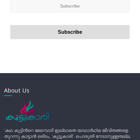
About Us
'കഥ കൂട്ടിന്‍റെ മേമ്പൊടി ഇല്ലാതെ യാഥാർഥ്യ ജീവിതങ്ങളെ
തുറന്നു കാട്ടാൻ ഒരിടം, 'കൂട്ടുകാരി'. പൊരുതി നേടാനുള്ളതല്ല,