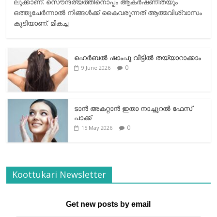
ലുക്കാണ്. സൌന്ദര്യത്തിനൊപ്പം ആകര്‍ഷണീതയും
ഒത്തുചേര്‍ന്നാല്‍ നിങ്ങള്‍ക്ക് കൈവരുന്നത് ആത്മവിശ്വാസം
കൂടിയാണ്. മികച്ച
ഹെര്‍ബല്‍ ഷാംപൂ വീട്ടില്‍ തയ്യാറാക്കാം
0
9 June 2026
ടാന്‍ അകറ്റാന്‍ ഇതാ നാച്ചുറല്‍ ഫേസ്
പാക്ക്
0
15 May 2026
Koottukari Newsletter
Get new posts by email