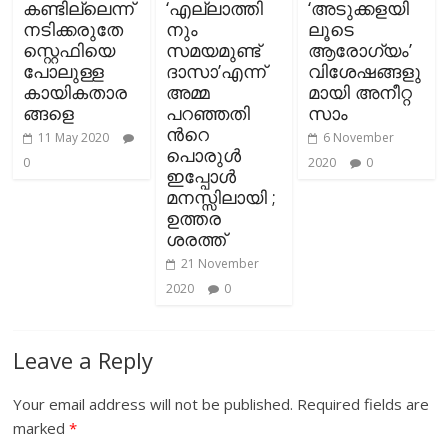
കണ്ടില്ലെന്ന്
‘എല്ലാത്തി
‘അടുക്കളയി
നടിക്കരുതേ
നും
ലൂടെ
സ്റ്റെഫിയെ
സമയമുണ്ട്
ആരോഗ്യം’
പോലുള്ള
ദാസാ’എന്ന്
വിശേഷങ്ങളു
കായികതാര
അമ്മ
മായി അനീറ്റ
ങ്ങളെ
പറഞ്ഞതി
സാം
ന്‍റെ
11 May 2020
6 November
പൊരുള്‍
0
2020
0
ഇപ്പോള്‍
മനസ്സിലായി ;
ഉത്തര
ശരത്ത്
21 November
2020
0
Leave a Reply
Your email address will not be published.
Required fields are
marked
*