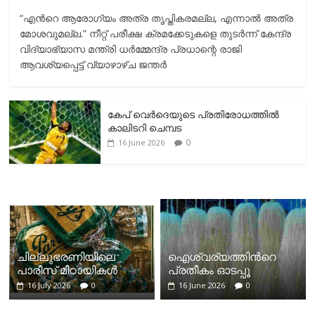
“എന്‍റെ ആരോഗ്യം അത്ര തൃപ്തികരമല്ല, എന്നാൽ അത്ര
മോശവുമല്ല.” നീറ്റ് പരീക്ഷ ക്രമക്കേടുകളെ തുടർന്ന് കേന്ദ്ര
വിദ്യാഭ്യാസ മന്ത്രി ധർമ്മേന്ദ്ര പ്രധാന്റെ രാജി
ആവശ്യപ്പെട്ട് വ്യാഴാഴ്ച ജന്തർ
കേപ് വെര്‍ദെയുടെ പ്രതിരോധത്തില്‍
കാലിടറി ചെമ്പട
0
16 June 2026
ചില്ലുഭരണിയിലെ
ഐശ്വര്യത്തിന്‍റെ
പാരീസ് മിഠായികള്‍
പ്രതീകം ഓടപ്പൂ
16 July 2026
0
16 June 2026
0