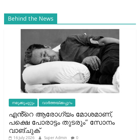
Behind the News
നമുക്കുചുറ്റും
വാർത്തയ്ക്കപ്പുറം
എൻ്റെ ആരോഗ്യം മോശമാണ്,
പക്ഷെ പോരാട്ടം തുടരും” സോനം
വാങ്ചുക്
16 July 2026
Super Admin
0