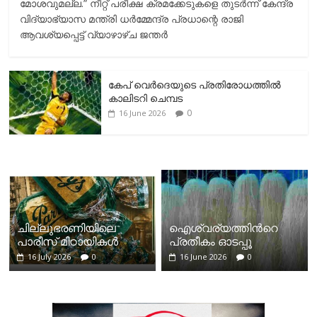
മോശവുമല്ല.” നീറ്റ് പരീക്ഷ ക്രമക്കേടുകളെ തുടർന്ന് കേന്ദ്ര
വിദ്യാഭ്യാസ മന്ത്രി ധർമ്മേന്ദ്ര പ്രധാന്റെ രാജി
ആവശ്യപ്പെട്ട് വ്യാഴാഴ്ച ജന്തർ
കേപ് വെര്‍ദെയുടെ പ്രതിരോധത്തില്‍
കാലിടറി ചെമ്പട
0
16 June 2026
ചില്ലുഭരണിയിലെ
ഐശ്വര്യത്തിന്‍റെ
പാരീസ് മിഠായികള്‍
പ്രതീകം ഓടപ്പൂ
16 July 2026
0
16 June 2026
0