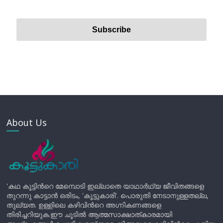
About Us
'കഥ കൂട്ടിന്‍റെ മേമ്പൊടി ഇല്ലാതെ യാഥാർഥ്യ ജീവിതങ്ങളെ
തുറന്നു കാട്ടാൻ ഒരിടം, 'കൂട്ടുകാരി'. പൊരുതി നേടാനുള്ളതല്ല,
തുല്യത. ഉള്ളിലെ കഴിവിന്‍റെ അഗ്നികണങ്ങളെ
തിരിച്ചറിയുക.ഈ ചൂടിൽ ആത്മസാക്ഷാത്കാരമായി