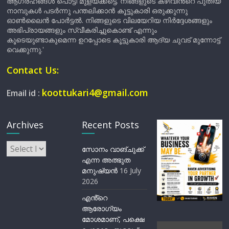
ആഗ്രഹങ്ങൾ പൊട്ടി മുളയ്ക്കട്ടെ. നിങ്ങളുടെ കഴിവിന്‍റെ പുതിയ
നാമ്പുകൾ പടർന്നു പന്തലിക്കാൻ കൂട്ടുകാരി ഒരുക്കുന്നു
ഓൺലൈൻ പോർട്ടൽ. നിങ്ങളുടെ വിലയേറിയ നിർദ്ദേശങ്ങളും
അഭിപ്രായങ്ങളും സ്വീകരിച്ചുകൊണ്ട് എന്നും
കൂടെയുണ്ടാകുമെന്ന ഉറപ്പോടെ കൂട്ടുകാരി ആദ്യ ചുവട് മുന്നോട്ട്
വെക്കുന്നു.'
Contact Us:
koottukari4@gmail.com
Email id :
Archives
Recent Posts
Archives
സോനം വാങ്ചുക്ക്
എന്ന അത്ഭുത
മനുഷ്യന്‍
16 July
2026
എൻ്റെ
ആരോഗ്യം
മോശമാണ്, പക്ഷെ