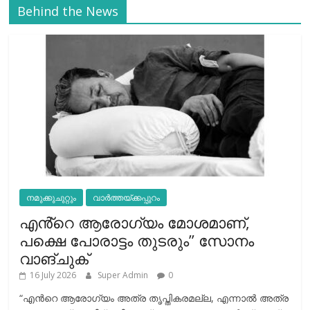
Behind the News
നമുക്കുചുറ്റും
വാർത്തയ്ക്കപ്പുറം
എൻ്റെ ആരോഗ്യം മോശമാണ്,
പക്ഷെ പോരാട്ടം തുടരും” സോനം
വാങ്ചുക്
16 July 2026
Super Admin
0
“എന്‍റെ ആരോഗ്യം അത്ര തൃപ്തികരമല്ല, എന്നാൽ അത്ര