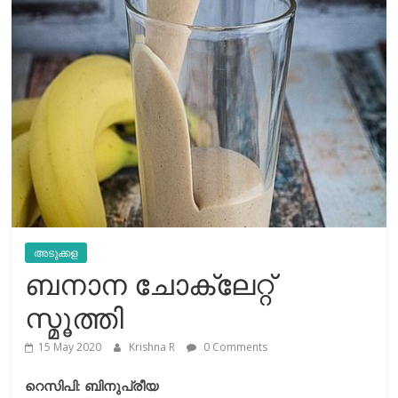
അടുക്കള
ബനാന ചോക്ലേറ്റ്
സ്മൂത്തി
15 May 2020
Krishna R
0 Comments
റെസിപി: ബിനുപ്രീയ