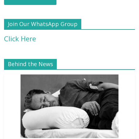
Join Our WhatsApp Group
Click Here
Behind the News