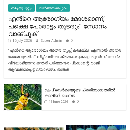
നമുക്കുചുറ്റും
വാർത്തയ്ക്കപ്പുറം
എൻ്റെ ആരോഗ്യം മോശമാണ്,
പക്ഷെ പോരാട്ടം തുടരും” സോനം
വാങ്ചുക്
16 July 2026
Super Admin
0
“എന്‍റെ ആരോഗ്യം അത്ര തൃപ്തികരമല്ല, എന്നാൽ അത്ര
മോശവുമല്ല.” നീറ്റ് പരീക്ഷ ക്രമക്കേടുകളെ തുടർന്ന് കേന്ദ്ര
വിദ്യാഭ്യാസ മന്ത്രി ധർമ്മേന്ദ്ര പ്രധാന്റെ രാജി
ആവശ്യപ്പെട്ട് വ്യാഴാഴ്ച ജന്തർ
കേപ് വെര്‍ദെയുടെ പ്രതിരോധത്തില്‍
കാലിടറി ചെമ്പട
0
16 June 2026