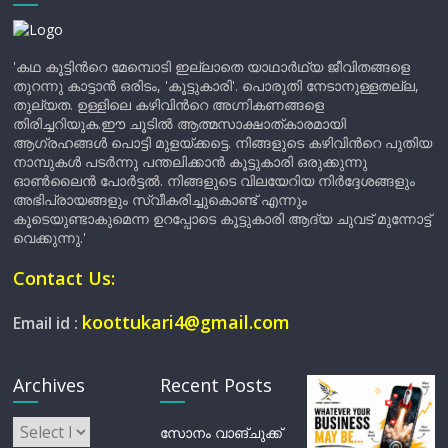
'കഥ കൂട്ടിന്‍റെ മേമ്പൊടി ഇല്ലാതെ യാഥാർഥ്യ ജീവിതങ്ങളെ
തുറന്നു കാട്ടാൻ ഒരിടം, 'കൂട്ടുകാരി'. പൊരുതി നേടാനുള്ളതല്ല,
തുല്യത. ഉള്ളിലെ കഴിവിന്‍റെ അഗ്നികണങ്ങളെ
തിരിച്ചറിയുക.ഈ ചൂടിൽ ആത്മസാക്ഷാത്കാരമായി
ആഗ്രഹങ്ങൾ പൊട്ടി മുളയ്ക്കട്ടെ. നിങ്ങളുടെ കഴിവിന്‍റെ പുതിയ
നാമ്പുകൾ പടർന്നു പന്തലിക്കാൻ കൂട്ടുകാരി ഒരുക്കുന്നു
ഓൺലൈൻ പോർട്ടൽ. നിങ്ങളുടെ വിലയേറിയ നിർദ്ദേശങ്ങളും
അഭിപ്രായങ്ങളും സ്വീകരിച്ചുകൊണ്ട് എന്നും
കൂടെയുണ്ടാകുമെന്ന ഉറപ്പോടെ കൂട്ടുകാരി ആദ്യ ചുവട് മുന്നോട്ട്
വെക്കുന്നു.'
Contact Us:
koottukari4@gmail.com
Email id :
Archives
Recent Posts
Archives
സോനം വാങ്ചുക്ക്