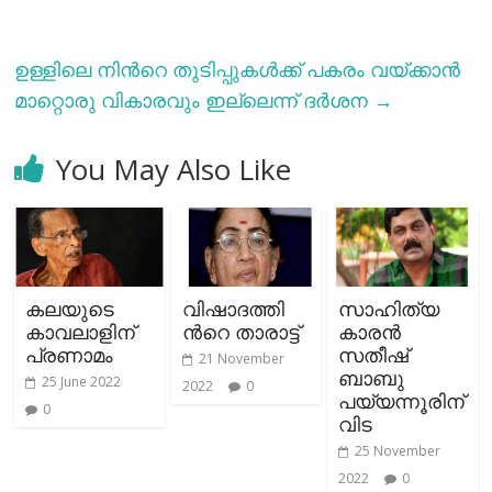
ഉള്ളിലെ നിന്‍റെ തുടിപ്പുകള്‍ക്ക് പകരം വയ്ക്കാന്‍
മാറ്റൊരു വികാരവും ഇല്ലെന്ന് ദര്‍ശന
→
You May Also Like
കലയുടെ
വിഷാദത്തി
സാഹിത്യ
കാവലാളിന്
ന്‍റെ താരാട്ട്
കാരന്‍
പ്രണാമം
സതീഷ്
21 November
ബാബു
25 June 2022
2022
0
പയ്യന്നൂരിന്
0
വിട
25 November
2022
0