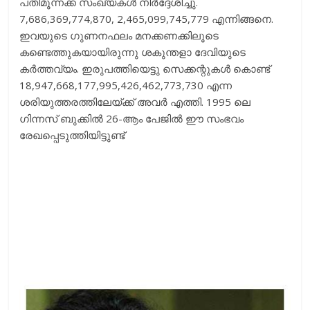
പതിമൂന്നക്ക സംഖ്യകൾ നിർദ്ദേശിച്ചു.
7,686,369,774,870, 2,465,099,745,779 എന്നിങ്ങനെ.
ഇവയുടെ ഗുണനഫലം മനക്കണക്കിലൂടെ
കണ്ടെത്തുകയായിരുന്നു ശകുന്തളാ ദേവിയുടെ
കർത്തവ്യം. ഇരുപത്തിയെട്ടു സെക്കന്റുകൾ കൊണ്ട്
18,947,668,177,995,426,462,773,730 എന്ന
ശരിയുത്തരത്തിലേയ്ക്ക് അവർ എത്തി. 1995 ലെ
ഗിന്നസ് ബുക്കിൽ 26-ആം പേജിൽ ഈ സംഭവം
രേഖപ്പെടുത്തിയിട്ടുണ്ട്