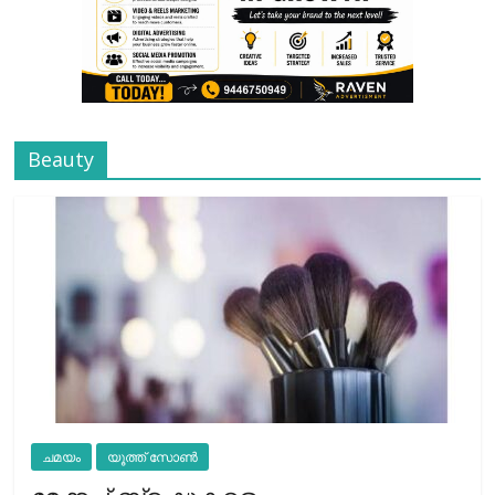
Beauty
ചമയം
യൂത്ത് സോൺ