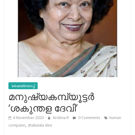
കൈയ്യൊപ്പ്
മനുഷ്യകമ്പ്യൂട്ടര്‍
‘ശകുന്തള ദേവി’
4 November 2020
Krishna R
0 Comments
human
,
computer
shakutala devi