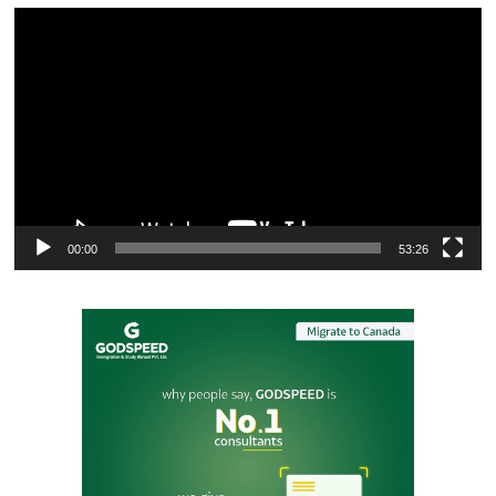
Video
Player
00:00
53:26