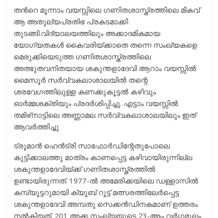
തന്‍റെ മൂന്നാം വയസ്സിലെ ഗണിതശാസ്ത്രത്തിലെ മികവ്
ആ അതുല്യപ്രതിഭ പ്രകടമാക്കി
തുടങ്ങി.വിദ്യാലയത്തിലും അക്കാദമികമായ
യോഗ്യതകൾ കൈവരിയ്ക്കാതെ തന്നെ സംഖ്യകളെ
മെരുക്കിയെടുത്ത ഗണിതശാസ്ത്രത്തിലെ
അത്ഭുതവനിതയായ ശകുന്തളാദേവി ആറാം വയസ്സിൽ
മൈസൂർ സർ‌വ്വകലാശാലയിൽ തന്റെ
ശരവേഗത്തിലുള്ള കണക്കുകൂട്ടൽ കഴിവും
ഓർമ്മശക്തിയും പ്രദർ‌ശിപ്പിച്ചു. എട്ടാം വയസ്സിൽ
തമിഴ്‌നാട്ടിലെ അണ്ണാമല സർ‌വ്വകലാശാലയിലും ഇത്
ആവർത്തിച്ചു
ട്രൂമാൻ ഹെൻട്രി സാഫോർഡിന്റേതുപോലെ
കുട്ടിക്കാലത്തു മാത്രം കാണപ്പെട്ട കഴിവായിരുന്നില്ല
ശകുന്തളാദേവിയ്ക്ക് ഗണിതശാസ്ത്രത്തിൽ
ഉണ്ടായിരുന്നത്. 1977-ൽ അമേരിക്കയിലെ ഡള്ളാസിൽ
കമ്പ്യൂട്ടറുമായി ക്യൂബ് റൂട്ട് മത്സരത്തിലേർപ്പെട്ട
ശകുന്തളാദേവി അമ്പതു സെക്കൻഡിനകമാണ് ഉത്തരം
നൽകിയത്. 201 അക്ക സംഖ്യയുടെ 23-ആം വർഗ്ഗമൂലം