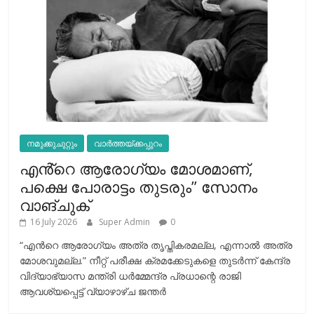
നമുക്കുചുറ്റും
വാർത്തയ്ക്കപ്പുറം
എൻ്റെ ആരോഗ്യം മോശമാണ്,
പക്ഷെ പോരാട്ടം തുടരും” സോനം
വാങ്ചുക്
16 July 2026
Super Admin
0
“എന്‍റെ ആരോഗ്യം അത്ര തൃപ്തികരമല്ല, എന്നാൽ അത്ര
മോശവുമല്ല.” നീറ്റ് പരീക്ഷ ക്രമക്കേടുകളെ തുടർന്ന് കേന്ദ്ര
വിദ്യാഭ്യാസ മന്ത്രി ധർമ്മേന്ദ്ര പ്രധാന്റെ രാജി
ആവശ്യപ്പെട്ട് വ്യാഴാഴ്ച ജന്തർ