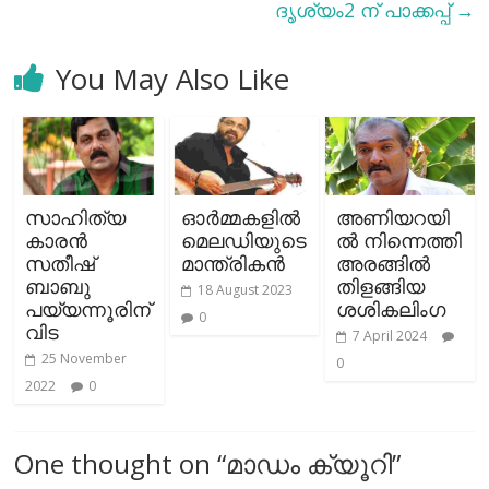
ദൃശ്യം2 ന് പാക്കപ്പ്
→
You May Also Like
സാഹിത്യ
ഓര്‍മ്മകളില്‍
അണിയറയി
കാരന്‍
മെലഡിയുടെ
ല്‍ നിന്നെത്തി
സതീഷ്
മാന്ത്രികന്‍
അരങ്ങില്‍
ബാബു
തിളങ്ങിയ
18 August 2023
പയ്യന്നൂരിന്
ശശികലിംഗ
0
വിട
7 April 2024
25 November
0
2022
0
One thought on “
മാഡം ക്യൂറി
”