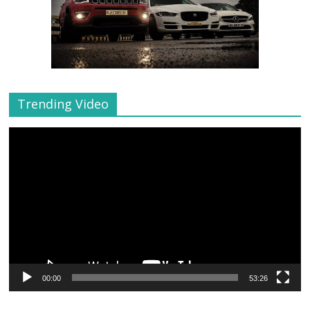
Trending Video
Video
Player
00:00
53:26