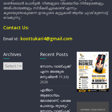
ഓൺലൈൻ പോർട്ടൽ. നിങ്ങളുടെ വിലയേറിയ നിർദ്ദേശങ്ങളും
അഭിപ്രായങ്ങളും സ്വീകരിച്ചുകൊണ്ട് എന്നും
കൂടെയുണ്ടാകുമെന്ന ഉറപ്പോടെ കൂട്ടുകാരി ആദ്യ ചുവട് മുന്നോട്ട്
വെക്കുന്നു.'
Contact Us:
koottukari4@gmail.com
Email id :
Archives
Recent Posts
Archives
സോനം വാങ്ചുക്ക്
എന്ന അത്ഭുത
മനുഷ്യന്‍
16 July
2026
എൻ്റെ
ആരോഗ്യം
മോശമാണ്, പക്ഷെ
പോരാട്ടം തുടരും”
സോനം വാങ്ചുക്