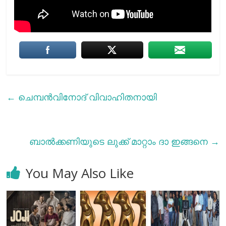
←
ചെമ്പന്‍വിനോദ് വിവാഹിതനായി
ബാല്‍ക്കണിയുടെ ലുക്ക് മാറ്റാം ദാ ഇങ്ങനെ
→
You May Also Like