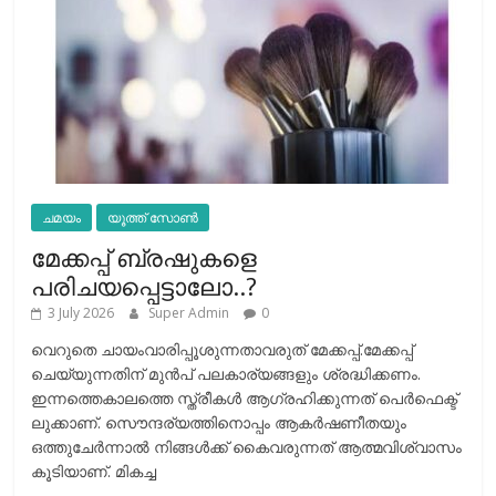
ചമയം
യൂത്ത് സോൺ
മേക്കപ്പ് ബ്രഷുകളെ
പരിചയപ്പെട്ടാലോ..?
3 July 2026
Super Admin
0
വെറുതെ ചായംവാരിപ്പൂശുന്നതാവരുത് മേക്കപ്പ്.മേക്കപ്പ്
ചെയ്യുന്നതിന് മുന്‍പ് പലകാര്യങ്ങളും ശ്രദ്ധിക്കണം.
ഇന്നത്തെകാലത്തെ സ്ത്രീകള്‍ ആഗ്രഹിക്കുന്നത് പെര്‍ഫെക്ട്
ലുക്കാണ്. സൌന്ദര്യത്തിനൊപ്പം ആകര്‍ഷണീതയും
ഒത്തുചേര്‍ന്നാല്‍ നിങ്ങള്‍ക്ക് കൈവരുന്നത് ആത്മവിശ്വാസം
കൂടിയാണ്. മികച്ച