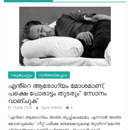
നമുക്കുചുറ്റും
വാർത്തയ്ക്കപ്പുറം
എൻ്റെ ആരോഗ്യം മോശമാണ്,
പക്ഷെ പോരാട്ടം തുടരും” സോനം
വാങ്ചുക്
16 July 2026
Super Admin
0
“എന്‍റെ ആരോഗ്യം അത്ര തൃപ്തികരമല്ല, എന്നാൽ അത്ര
മോശവുമല്ല.” നീറ്റ് പരീക്ഷ ക്രമക്കേടുകളെ തുടർന്ന് കേന്ദ്ര
വിദ്യാഭ്യാസ മന്ത്രി ധർമ്മേന്ദ്ര പ്രധാന്റെ രാജി