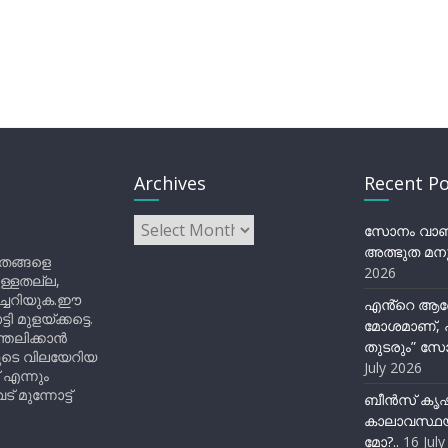
Archives
Recent Po
Archives
സോനം വാങ്ച
അത്ഭുത മനു
ിതങ്ങളെ
2026
ുള്ളതല്ല,
ിച്ചറിയുക.ഈ
എൻ്റെ ആര
ുളയ്ക്കട്ടെ.
മോശമാണ്, പ
്തലിക്കാൻ
തുടരും” സോ
ളുടെ വിലയേറിയ
July 2026
 എന്നും
 മുന്നോട്ട്
ബീന്‍സ് കൃ
കാലാവസ്ഥയ
മോ?..
16 Jul