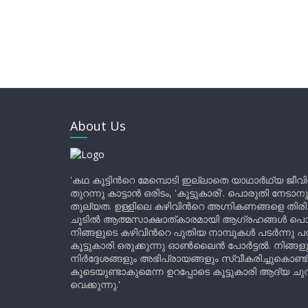
About Us
'കഥ കൂട്ടിന്‍റെ മേമ്പൊടി ഇല്ലാതെ യാഥാർഥ്യ ജീവ
തുറന്നു കാട്ടാൻ ഒരിടം, 'കൂട്ടുകാരി'. പൊരുതി നേടാന
തുല്യത. ഉള്ളിലെ കഴിവിന്‍റെ അഗ്നികണങ്ങളെ തിര
ചൂടിൽ ആത്മസാക്ഷാത്കാരമായി ആഗ്രഹങ്ങൾ പൊട്ടി മ
നിങ്ങളുടെ കഴിവിന്‍റെ പുതിയ നാമ്പുകൾ പടർന്നു പന
കൂട്ടുകാരി ഒരുക്കുന്നു ഓൺലൈൻ പോർട്ടൽ. നിങ്ങ
നിർദ്ദേശങ്ങളും അഭിപ്രായങ്ങളും സ്വീകരിച്ചുകൊണ്ട്
കൂടെയുണ്ടാകുമെന്ന ഉറപ്പോടെ കൂട്ടുകാരി ആദ്യ ചുവട്
വെക്കുന്നു.'