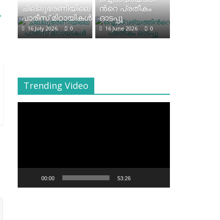
ചില്ലുഭരണിയിലെ
ന്‍റെ പ്രതീകം
→
പാരീസ് മിഠായികള്‍
ഓടപ്പൂ
16 July 2026
0
16 June 2026
0
Trending Video
Video
Player
00:00
53:26