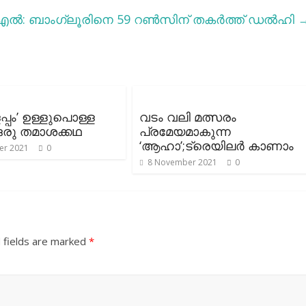
ൽ: ബാംഗ്ലൂരിനെ 59 റൺസിന് തകർത്ത് ഡൽഹി
പ്പം’ ഉള്ളുപൊള്ള
വടം വലി മത്സരം
ഒരു തമാശക്കഥ
പ്രമേയമാകുന്ന
‘ആഹാ’;ട്രെയിലർ കാണാം
er 2021
0
8 November 2021
0
 fields are marked
*