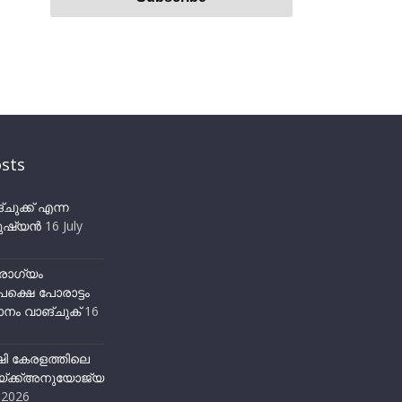
sts
ുക്ക് എന്ന
ഷ്യന്‍
16 July
ോഗ്യം
ക്ഷെ പോരാട്ടം
നം വാങ്ചുക്
16
ഷി കേരളത്തിലെ
്ക്ക്അനുയോജ്യ
y 2026