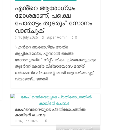
എൻ്റെ ആരോഗ്യം
മോശമാണ്, പക്ഷെ
പോരാട്ടം തുടരും” സോനം
വാങ്ചുക്
16 July 2026
Super Admin
0
“എന്‍റെ ആരോഗ്യം അത്ര
തൃപ്തികരമല്ല, എന്നാൽ അത്ര
മോശവുമല്ല.” നീറ്റ് പരീക്ഷ ക്രമക്കേടുകളെ
തുടർന്ന് കേന്ദ്ര വിദ്യാഭ്യാസ മന്ത്രി
ധർമ്മേന്ദ്ര പ്രധാന്റെ രാജി ആവശ്യപ്പെട്ട്
വ്യാഴാഴ്ച ജന്തർ
കേപ് വെര്‍ദെയുടെ പ്രതിരോധത്തില്‍
കാലിടറി ചെമ്പട
0
16 June 2026
ഐശ്വര്യത്തി