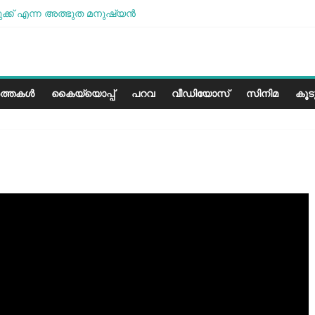
്ക് എന്ന അത്ഭുത മനുഷ്യന്‍
ം മോശമാണ്, പക്ഷെ പോരാട്ടം തുടരും” സോനം വാങ്ചുക്
 കേരളത്തിലെ കാലാവസ്ഥയ്ക്ക്അനുയോജ്യമോ?..
ലെ പാരീസ് മിഠായികള്‍
ത്തകൾ
കൈയ്യൊപ്പ്
പറവ
വീഡിയോസ്
സിനിമ
കൂ