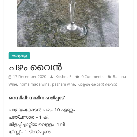
അടുക്കള
പഴം വൈന്‍
17 December 2020
Krishna R
0 Comments
Banana
,
,
,
Wine
home made wine
pazham wine
പാളയം കോടന്‍ വൈന്‍
റെസിപി: സലീന ഹരിപ്പാട്
പാളയംകോടന്‍ പഴം- 10 എണ്ണം
പഞ്ചസാര – 1 കി.
തിളപ്പിച്ചാറ്റിയ വെള്ളം- 1ലി.
യീസ്റ്റ് – 1 ടിസ്പൂണ്‍