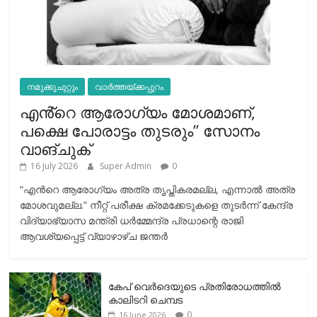
നമുക്കുചുറ്റും
വാർത്തയ്ക്കപ്പുറം
എൻ്റെ ആരോഗ്യം മോശമാണ്,
പക്ഷെ പോരാട്ടം തുടരും” സോനം
വാങ്ചുക്
16 July 2026
Super Admin
0
“എന്‍റെ ആരോഗ്യം അത്ര തൃപ്തികരമല്ല, എന്നാൽ അത്ര
മോശവുമല്ല.” നീറ്റ് പരീക്ഷ ക്രമക്കേടുകളെ തുടർന്ന് കേന്ദ്ര
വിദ്യാഭ്യാസ മന്ത്രി ധർമ്മേന്ദ്ര പ്രധാന്റെ രാജി
ആവശ്യപ്പെട്ട് വ്യാഴാഴ്ച ജന്തർ
കേപ് വെര്‍ദെയുടെ പ്രതിരോധത്തില്‍
കാലിടറി ചെമ്പട
0
16 June 2026