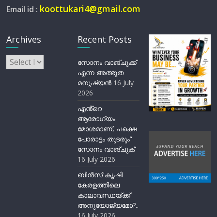
koottukari4@gmail.com
Email id :
Archives
Recent Posts
Archives
സോനം വാങ്ചുക്ക്
എന്ന അത്ഭുത
മനുഷ്യന്‍
16 July
2026
എൻ്റെ
ആരോഗ്യം
മോശമാണ്, പക്ഷെ
പോരാട്ടം തുടരും”
സോനം വാങ്ചുക്
16 July 2026
ബീന്‍സ് കൃഷി
കേരളത്തിലെ
കാലാവസ്ഥയ്ക്ക്
അനുയോജ്യമോ?..
16 July 2026