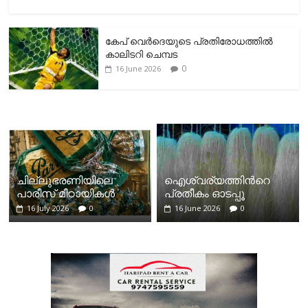
കേപ് വെര്‍ദെയുടെ പ്രതിരോധത്തില്‍
കാലിടറി ചെമ്പട
0
16 June 2026
ചില്ലുഭരണിയിലെ
ഐശ്വര്യത്തിന്‍റെ
പാരീസ് മിഠായികള്‍
പ്രതീകം ഓടപ്പൂ
16 July 2026
0
16 June 2026
0