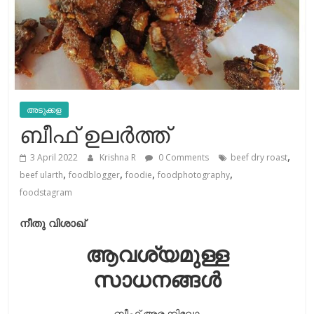
അടുക്കള
ബീഫ് ഉലർത്ത്
,
3 April 2022
Krishna R
0 Comments
beef dry roast
,
,
,
,
beef ularth
foodblogger
foodie
foodphotography
foodstagram
നീതു വിശാഖ്
ആവശ്യമുള്ള
സാധനങ്ങൾ
ബീഫ് അരക്കിലോ