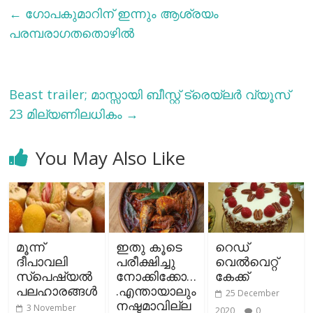
←
ഗോപകുമാറിന് ഇന്നും ആശ്രയം
പരമ്പരാഗതതൊഴില്‍
Beast trailer; മാസ്സായി ബീസ്റ്റ് ട്രെയ്ലര്‍ വ്യൂസ്
23 മില്യണിലധികം
→
You May Also Like
മൂന്ന്
ഇതു കൂടെ
റെഡ്
ദീപാവലി
പരീക്ഷിച്ചു
വെല്‍വെറ്റ്
സ്പെഷ്യല്‍
നോക്കിക്കോ…
കേക്ക്
പലഹാരങ്ങള്‍
.എന്തായാലും
25 December
നഷ്ടമാവില്ല
3 November
2020
0