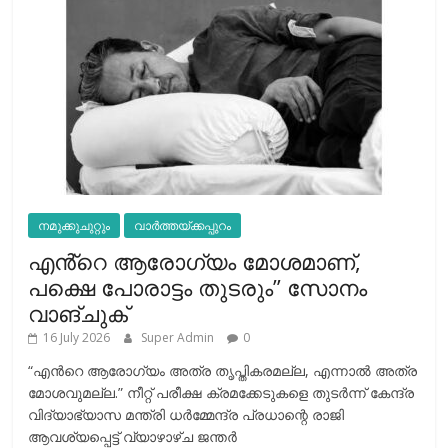
നമുക്കുചുറ്റും
വാർത്തയ്ക്കപ്പുറം
എൻ്റെ ആരോഗ്യം മോശമാണ്,
പക്ഷെ പോരാട്ടം തുടരും” സോനം
വാങ്ചുക്
16 July 2026
Super Admin
0
“എന്‍റെ ആരോഗ്യം അത്ര തൃപ്തികരമല്ല, എന്നാൽ അത്ര
മോശവുമല്ല.” നീറ്റ് പരീക്ഷ ക്രമക്കേടുകളെ തുടർന്ന് കേന്ദ്ര
വിദ്യാഭ്യാസ മന്ത്രി ധർമ്മേന്ദ്ര പ്രധാന്റെ രാജി
ആവശ്യപ്പെട്ട് വ്യാഴാഴ്ച ജന്തർ