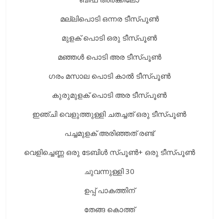
മല്ലിപൊടി ഒന്നര ടീസ്പൂൺ
മുളക് പൊടി ഒരു ടീസ്പൂൺ
മഞ്ഞൾ പൊടി അര ടീസ്പൂൺ
ഗരം മസാല പൊടി കാൽ ടീസ്പൂൺ
കുരുമുളക് പൊടി അര ടീസ്പൂൺ
ഇഞ്ചി വെളുത്തുള്ളി ചതച്ചത് ഒരു ടീസ്പൂൺ
പച്ചമുളക് അരിഞ്ഞത് രണ്ട്
വെളിച്ചെണ്ണ ഒരു ടേബിൾ സ്പൂൺ+ ഒരു ടീസ്പൂൺ
ചുവന്നുള്ളി 30
ഉപ്പ് പാകത്തിന്
തേങ്ങ കൊത്ത്