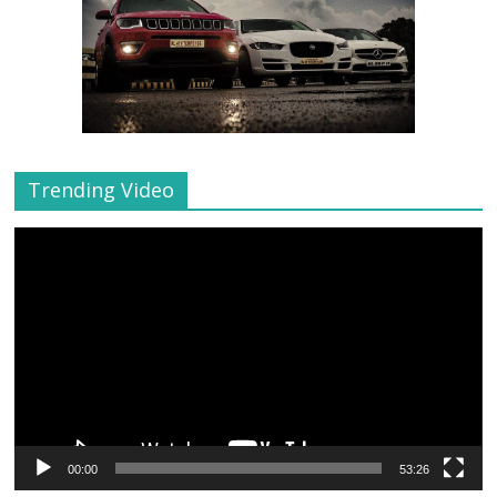
Trending Video
Video
Player
00:00
53:26