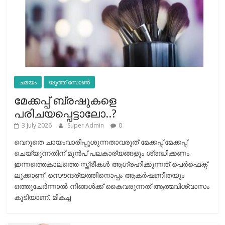
ചമയം
യൂത്ത് സോൺ
മേക്കപ്പ് ബ്രഷുകളെ
പരിചയപ്പെട്ടാലോ..?
3 July 2026
Super Admin
0
വെറുതെ ചായംവാരിപ്പൂശുന്നതാവരുത് മേക്കപ്പ്.മേക്കപ്പ്
ചെയ്യുന്നതിന് മുന്‍പ് പലകാര്യങ്ങളും ശ്രദ്ധിക്കണം.
ഇന്നത്തെകാലത്തെ സ്ത്രീകള്‍ ആഗ്രഹിക്കുന്നത് പെര്‍ഫെക്ട്
ലുക്കാണ്. സൌന്ദര്യത്തിനൊപ്പം ആകര്‍ഷണീതയും
ഒത്തുചേര്‍ന്നാല്‍ നിങ്ങള്‍ക്ക് കൈവരുന്നത് ആത്മവിശ്വാസം
കൂടിയാണ്. മികച്ച