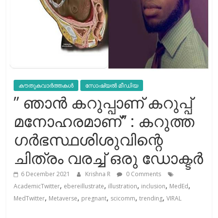
കൗതുകവാർത്തകൾ
സോഷ്യല്‍ മീഡിയ
” ഞാൻ കറുപ്പാണ് കറുപ്പ്
മനോഹരമാണ്” : കറുത്ത
ഗർഭസ്ഥശിശുവിന്റെ
ചിത്രം വരച്ച് ഒരു ഡോക്ടർ
6 December 2021
Krishna R
0 Comments
,
,
,
,
,
AcademicTwitter
ebereillustrate
illustration
inclusion
MedEd
,
,
,
,
,
MedTwitter
Metaverse
pregnant
scicomm
trending
VIRAL