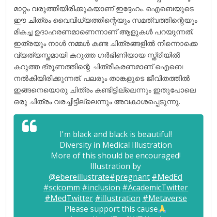
മാറ്റം വരുത്തിയിരിക്കുകയാണ് ഇദ്ദേഹം. ഐബെയുടെ
ഈ ചിത്രം വൈവിധ്യത്തിന്റെയും സമത്വത്തിന്റെയും
മികച്ച ഉദാഹരണമാണെന്നാണ് ആളുകൾ പറയുന്നത്.
ഇത്രയും നാൾ നമ്മൾ കണ്ട ചിത്രങ്ങളിൽ നിന്നൊക്കെ
വ്യത്യസ്തമായി കറുത്ത ഗർഭിണിയായ സ്ത്രീയിൽ
കറുത്ത ഭ്രൂണത്തിന്റെ ചിത്രീകരണമാണ് ഐബെ
നൽകിയിരിക്കുന്നത്. പലരും താങ്കളുടെ ജീവിതത്തിൽ
ഇങ്ങനെയൊരു ചിത്രം കണ്ടിട്ടില്ലെന്നും ഇതുപോലെ
ഒരു ചിത്രം വരച്ചിട്ടില്ലെന്നും അവകാശപ്പെടുന്നു.
I'm black and black is beautiful!
Diversity in Medical Illustration
More of this should be encouraged!
Illustration by
@ebereillustrate
#pregnant
#MedEd
#scicomm
#inclusion
#AcademicTwitter
#MedTwitter
#illustration
#Metaverse
Please support this cause