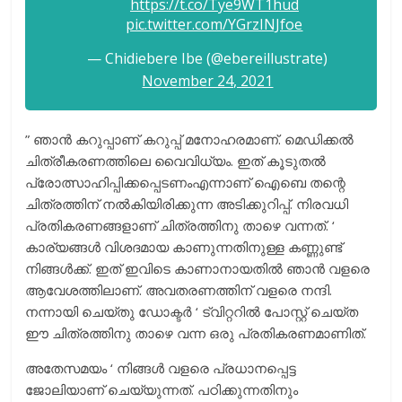
https://t.co/Tye9WT1hud
pic.twitter.com/YGrzINJfoe
— Chidiebere Ibe (@ebereillustrate)
November 24, 2021
” ഞാൻ കറുപ്പാണ് കറുപ്പ് മനോഹരമാണ്. മെഡിക്കൽ
ചിത്രീകരണത്തിലെ വൈവിധ്യം. ഇത് കൂടുതൽ
പ്രോത്സാഹിപ്പിക്കപ്പെടണംഎന്നാണ് ഐബെ തന്റെ
ചിത്രത്തിന് നൽകിയിരിക്കുന്ന അടിക്കുറിപ്പ്. നിരവധി
പ്രതികരണങ്ങളാണ് ചിത്രത്തിനു താഴെ വന്നത്. ‘
കാര്യങ്ങൾ വിശദമായ കാണുന്നതിനുള്ള കണ്ണുണ്ട്
നിങ്ങൾക്ക്. ഇത് ഇവിടെ കാണാനായതിൽ ഞാൻ വളരെ
ആവേശത്തിലാണ്. അവതരണത്തിന് വളരെ നന്ദി.
നന്നായി ചെയ്തു ഡോക്ടർ ‘ ട്വിറ്ററിൽ പോസ്റ്റ് ചെയ്ത
ഈ ചിത്രത്തിനു താഴെ വന്ന ഒരു പ്രതികരണമാണിത്.
അതേസമയം ‘ നിങ്ങൾ വളരെ പ്രധാനപ്പെട്ട
ജോലിയാണ് ചെയ്യുന്നത്. പഠിക്കുന്നതിനും