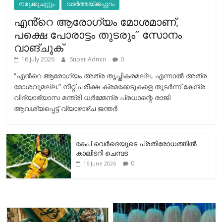
നമുക്കുചുറ്റും
വാർത്തയ്ക്കപ്പുറം
എൻ്റെ ആരോഗ്യം മോശമാണ്,
പക്ഷെ പോരാട്ടം തുടരും” സോനം
വാങ്ചുക്
16 July 2026
Super Admin
0
“എന്‍റെ ആരോഗ്യം അത്ര തൃപ്തികരമല്ല, എന്നാൽ അത്ര
മോശവുമല്ല.” നീറ്റ് പരീക്ഷ ക്രമക്കേടുകളെ തുടർന്ന് കേന്ദ്ര
വിദ്യാഭ്യാസ മന്ത്രി ധർമ്മേന്ദ്ര പ്രധാന്റെ രാജി
ആവശ്യപ്പെട്ട് വ്യാഴാഴ്ച ജന്തർ
കേപ് വെര്‍ദെയുടെ പ്രതിരോധത്തില്‍
കാലിടറി ചെമ്പട
0
16 June 2026