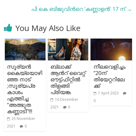
പി കെ ബിജുവിന്‍റെ ‘കണ്ണാളന്‍’ 17 ന്
→
You May Also Like
സൂര്യൻ
ബ്ലാക്ക്
നീലവെളിച്ചം
കൈയ്യൊഴി
ആന്‍റ് വൈറ്റ്
“20ന്
ഞ്ഞ നാട്
ഔട്ട്ഫിറ്റില്‍
തിയേറ്ററിലേ
;സൂര്യപ്ര
തിളങ്ങി
ക്ക്
കാശം
പ്രിയങ്ക
7 April 2023
എത്തിച്ച
16 December
0
“അത്ഭുത
2021
0
കണ്ണാടി”!!!
25 November
2021
0