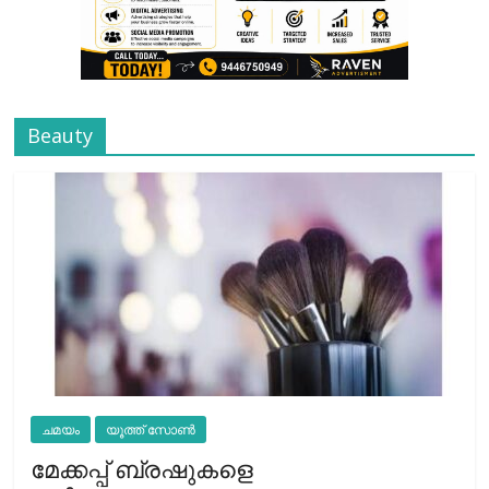
Beauty
ചമയം
യൂത്ത് സോൺ
മേക്കപ്പ് ബ്രഷുകളെ