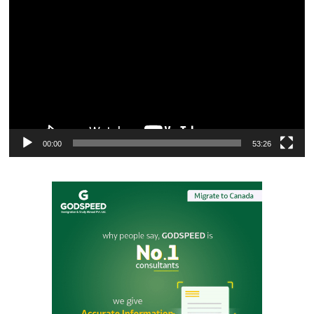
Player
00:00
53:26