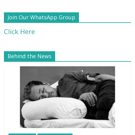
Join Our WhatsApp Group
Click Here
Behind the News