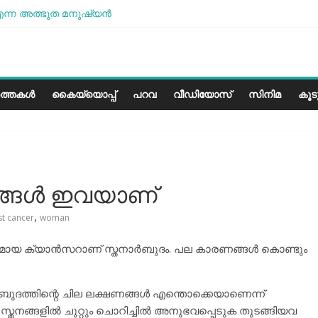
ന്ന അത്ഭുത മനുഷ്യന്‍
ശമാണ്, പക്ഷെ പോരാട്ടം തുടരും” സോനം വാങ്ചുക്
ളത്തിലെ കാലാവസ്ഥയ്ക്ക്അനുയോജ്യമോ?..
രീസ് മിഠായികള്‍
ത്തകൾ
കൈയ്യൊപ്പ്
പറവ
വീഡിയോസ്
സിനിമ
കൂ
ങ്ങള്‍ ഇവയാണ്
,
st cancer
woman
പകമായ ക്യാന്‍സറാണ് സ്തനാര്‍ബുദം. പല കാരണങ്ങള്‍ കൊണ്ടും
ര്‍ബുദത്തിന്റെ ചില ലക്ഷണങ്ങള്‍ എന്തൊക്കെയാണെന്ന്
, സ്തനങ്ങളില്‍ ചുറ്റും ചൊറിച്ചില്‍ അനുഭവപ്പെടുക തുടങ്ങിയവ