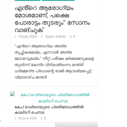
എൻ്റെ ആരോഗ്യം
മോശമാണ്, പക്ഷെ
പോരാട്ടം തുടരും” സോനം
വാങ്ചുക്
16 July 2026
Super Admin
0
“എന്‍റെ ആരോഗ്യം അത്ര
തൃപ്തികരമല്ല, എന്നാൽ അത്ര
മോശവുമല്ല.” നീറ്റ് പരീക്ഷ ക്രമക്കേടുകളെ
തുടർന്ന് കേന്ദ്ര വിദ്യാഭ്യാസ മന്ത്രി
ധർമ്മേന്ദ്ര പ്രധാന്റെ രാജി ആവശ്യപ്പെട്ട്
വ്യാഴാഴ്ച ജന്തർ
കേപ് വെര്‍ദെയുടെ പ്രതിരോധത്തില്‍
കാലിടറി ചെമ്പട
0
16 June 2026
→
ഐശ്വര്യത്തി