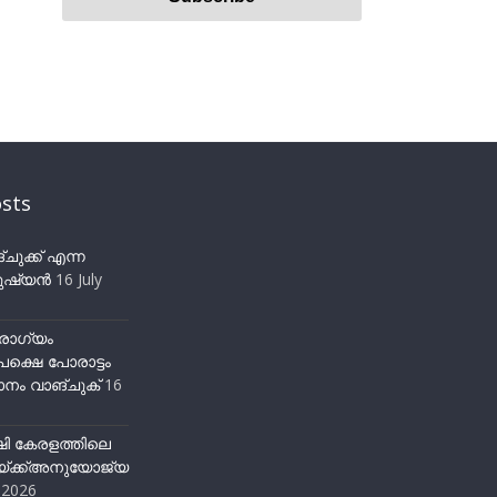
sts
ുക്ക് എന്ന
ഷ്യന്‍
16 July
ോഗ്യം
ക്ഷെ പോരാട്ടം
നം വാങ്ചുക്
16
ഷി കേരളത്തിലെ
്ക്ക്അനുയോജ്യ
y 2026