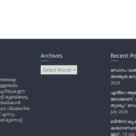
Archives
Recent Po
Archives
സോനം വാങ്ച
അത്ഭുത മനു
ിതങ്ങളെ
2026
ുള്ളതല്ല,
ിച്ചറിയുക.ഈ
എൻ്റെ ആര
ുളയ്ക്കട്ടെ.
മോശമാണ്, പ
്തലിക്കാൻ
തുടരും” സോ
ളുടെ വിലയേറിയ
July 2026
 എന്നും
 മുന്നോട്ട്
ബീന്‍സ് കൃ
കാലാവസ്ഥയ
മോ?..
16 Jul