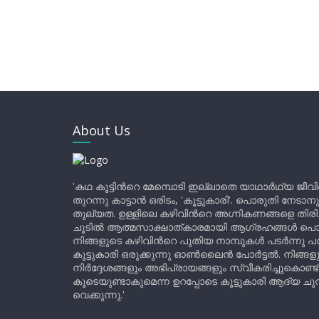
About Us
'കഥ കൂട്ടിന്‍റെ മേമ്പൊടി ഇല്ലാതെ യാഥാർഥ്യ ജീവ
തുറന്നു കാട്ടാൻ ഒരിടം, 'കൂട്ടുകാരി'. പൊരുതി നേടാന
തുല്യത. ഉള്ളിലെ കഴിവിന്‍റെ അഗ്നികണങ്ങളെ തിര
ചൂടിൽ ആത്മസാക്ഷാത്കാരമായി ആഗ്രഹങ്ങൾ പൊട്ടി മ
നിങ്ങളുടെ കഴിവിന്‍റെ പുതിയ നാമ്പുകൾ പടർന്നു പന
കൂട്ടുകാരി ഒരുക്കുന്നു ഓൺലൈൻ പോർട്ടൽ. നിങ്ങ
നിർദ്ദേശങ്ങളും അഭിപ്രായങ്ങളും സ്വീകരിച്ചുകൊണ്ട്
കൂടെയുണ്ടാകുമെന്ന ഉറപ്പോടെ കൂട്ടുകാരി ആദ്യ ചുവട്
വെക്കുന്നു.'