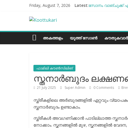
Skip
Friday, August 7, 2026
Latest:
സോനം വാങ്ചുക്ക് എ
to
എൻ്റെ ആരോഗ്യം മോ
content
Koottukari
ബീന്‍സ് കൃഷി കേര
തക്കാളി ചോറ്
ചില്ലുഭരണിയിലെ പാ
Kottukari
അകത്തളം
യൂത്ത് സോൺ
കൗതുകവാർ
ഫാമിലി കൗൺസിലിങ്
സ്തനാര്‍ബുദം ലക്ഷണ
21 July 2025
Super Admin
0 Comments
Bre
സ്ത്രീകളിലെ അര്‍ബുദങ്ങളില്‍ ഏറ്റവും വ്യാ
സ്തനാര്‍ബുദം ഉണ്ടാകാം.
സ്ത്രീകള്‍ അവഗണിക്കാന്‍ പാടില്ലാത്ത സ്തനാ
നോക്കാം. സ്തനങ്ങളില്‍ മുഴ, സ്തനങ്ങളില്‍ വേദന