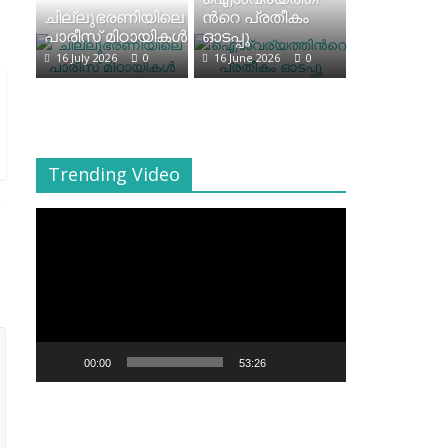
ചില്ലുഭരണിയിലെ
ന്‍റെ പ്രതീകം
പാരീസ് മിഠായികള്‍
ഓടപ്പൂ
16 July 2026
0
16 June 2026
0
Trending Video
Video
Player
00:00
53:26