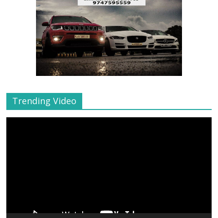
Trending Video
Video
Player