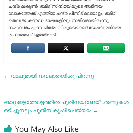
ചന്ദ്ര ലക്ഷ്മൺ. തമിഴ് സിനിമയിലൂടെ അഭിനയ
ലോകത്തേക്ക് എത്തിയ ചന്ദ്ര പിന്നീട് മലയാളം, തമിഴ്,
തെലുങ്ക്, കന്നഡ ഭാഷകളിലും സജീവമായിരുന്നു.
സഹസ്രം എന്ന ചിത്രത്തിലൂടെയാണ് ടോഷ് അഭിനയ
രംഗത്തേക്ക് എത്തിയത്.
←
വാലുമായി നവജാതശിശു പിറന്നു
അടുക്കളത്തോട്ടത്തില്‍ പുതിനയുണ്ടോ?..തണ്ടുകള്‍
ഒടിച്ചുനട്ടും പുതിന കൃഷിചെയ്യാം
→
You May Also Like