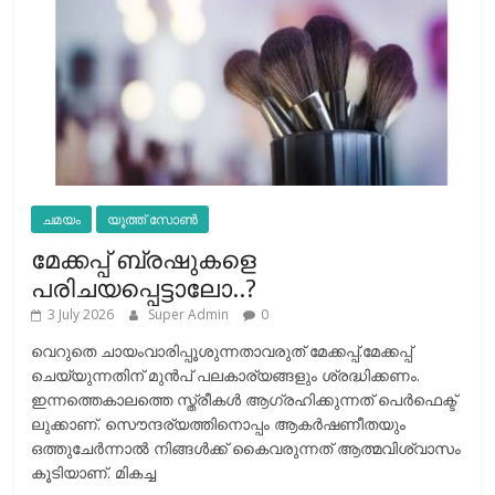
ചമയം
യൂത്ത് സോൺ
മേക്കപ്പ് ബ്രഷുകളെ
പരിചയപ്പെട്ടാലോ..?
3 July 2026
Super Admin
0
വെറുതെ ചായംവാരിപ്പൂശുന്നതാവരുത് മേക്കപ്പ്.മേക്കപ്പ്
ചെയ്യുന്നതിന് മുന്‍പ് പലകാര്യങ്ങളും ശ്രദ്ധിക്കണം.
ഇന്നത്തെകാലത്തെ സ്ത്രീകള്‍ ആഗ്രഹിക്കുന്നത് പെര്‍ഫെക്ട്
ലുക്കാണ്. സൌന്ദര്യത്തിനൊപ്പം ആകര്‍ഷണീതയും
ഒത്തുചേര്‍ന്നാല്‍ നിങ്ങള്‍ക്ക് കൈവരുന്നത് ആത്മവിശ്വാസം
കൂടിയാണ്. മികച്ച