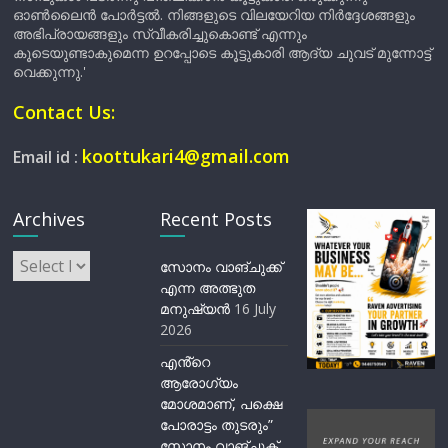
ഓൺലൈൻ പോർട്ടൽ. നിങ്ങളുടെ വിലയേറിയ നിർദ്ദേശങ്ങളും
അഭിപ്രായങ്ങളും സ്വീകരിച്ചുകൊണ്ട് എന്നും
കൂടെയുണ്ടാകുമെന്ന ഉറപ്പോടെ കൂട്ടുകാരി ആദ്യ ചുവട് മുന്നോട്ട്
വെക്കുന്നു.'
Contact Us:
koottukari4@gmail.com
Email id :
Archives
Recent Posts
Archives
സോനം വാങ്ചുക്ക്
എന്ന അത്ഭുത
മനുഷ്യന്‍
16 July
2026
എൻ്റെ
ആരോഗ്യം
മോശമാണ്, പക്ഷെ
പോരാട്ടം തുടരും”
സോനം വാങ്ചുക്