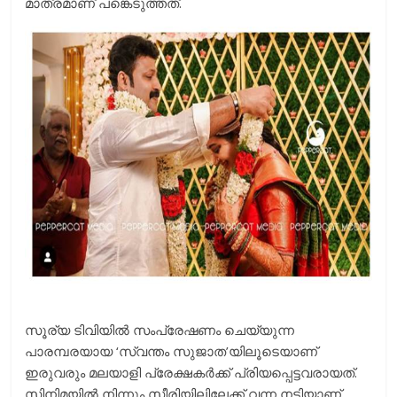
മാത്രമാണ് പങ്കെടുത്തത്.
സൂര്യ ടിവിയിൽ സംപ്രേഷണം ചെയ്യുന്ന
പാരമ്പരയായ ‘സ്വന്തം സുജാത’യിലൂടെയാണ്
ഇരുവരും മലയാളി പ്രേക്ഷകർക്ക് പ്രിയപ്പെട്ടവരായത്.
സിനിമയില്‍ നിന്നും സീരിയിലിലേക്ക് വന്ന നടിയാണ്