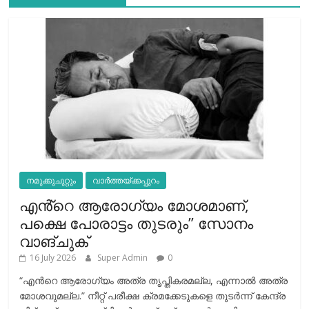
നമുക്കുചുറ്റും
വാർത്തയ്ക്കപ്പുറം
എൻ്റെ ആരോഗ്യം മോശമാണ്,
പക്ഷെ പോരാട്ടം തുടരും” സോനം
വാങ്ചുക്
16 July 2026
Super Admin
0
“എന്‍റെ ആരോഗ്യം അത്ര തൃപ്തികരമല്ല, എന്നാൽ അത്ര
മോശവുമല്ല.” നീറ്റ് പരീക്ഷ ക്രമക്കേടുകളെ തുടർന്ന് കേന്ദ്ര