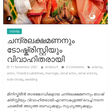
സിനിമ
ചന്ദ്രലക്ഷമണനും
ടോഷ്ക്രിസ്റ്റിയും
വിവാഹിതരായി
,
11 November 2021
Krishna R
0 Comments
acterss
,
,
,
,
,
actor
Chandra Lakshman
marriage
serial actor
serial actress
,
tosh-christy
wedding
മിനിസ്ക്രീന്‍ താരജോഡികളായ ചന്ദ്രലക്ഷമണനും ടോഷ്
ക്രിസ്റ്റിയും വിവാഹിതരായി.എറണാകുളത്ത് വെച്ച് നടന്ന
ചടങ്ങിൽ അടുത്ത ബന്ധുക്കളും സുഹൃത്തുക്കളും